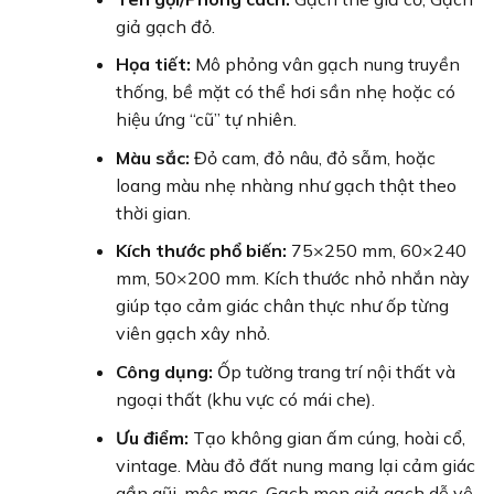
giả gạch đỏ.
Họa tiết:
Mô phỏng vân gạch nung truyền
thống, bề mặt có thể hơi sần nhẹ hoặc có
hiệu ứng “cũ” tự nhiên.
Màu sắc:
Đỏ cam, đỏ nâu, đỏ sẫm, hoặc
loang màu nhẹ nhàng như gạch thật theo
thời gian.
Kích thước phổ biến:
75×250 mm, 60×240
mm, 50×200 mm. Kích thước nhỏ nhắn này
giúp tạo cảm giác chân thực như ốp từng
viên gạch xây nhỏ.
Công dụng:
Ốp tường trang trí nội thất và
ngoại thất (khu vực có mái che).
Ưu điểm:
Tạo không gian ấm cúng, hoài cổ,
vintage. Màu đỏ đất nung mang lại cảm giác
gần gũi, mộc mạc. Gạch men giả gạch dễ vệ