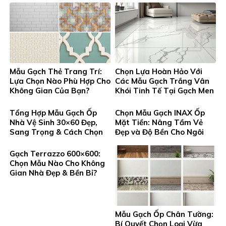
Mẫu Gạch Thẻ Trang Trí:
Chọn Lựa Hoàn Hảo Với
Lựa Chọn Nào Phù Hợp Cho
Các Mẫu Gạch Trắng Vân
Không Gian Của Bạn?
Khói Tinh Tế Tại Gạch Men
Thanh Tung
Tổng Hợp Mẫu Gạch Ốp
Chọn Mẫu Gạch INAX Ốp
Nhà Vệ Sinh 30×60 Đẹp,
Mặt Tiền: Nâng Tầm Vẻ
Sang Trọng & Cách Chọn
Đẹp và Độ Bền Cho Ngôi
Chuẩn
Nhà Bạn
Gạch Terrazzo 600×600:
Chọn Mẫu Nào Cho Không
Gian Nhà Đẹp & Bền Bỉ?
Mẫu Gạch Ốp Chân Tường:
Bí Quyết Chọn Loại Vừa