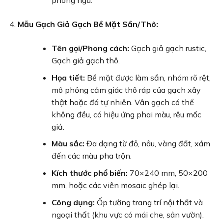
phòng ngủ.
Mẫu Gạch Giả Gạch Bề Mặt Sần/Thô:
Tên gọi/Phong cách:
Gạch giả gạch rustic,
Gạch giả gạch thô.
Họa tiết:
Bề mặt được làm sần, nhám rõ rệt,
mô phỏng cảm giác thô ráp của gạch xây
thật hoặc đá tự nhiên. Vân gạch có thể
không đều, có hiệu ứng phai màu, rêu mốc
giả.
Màu sắc:
Đa dạng từ đỏ, nâu, vàng đất, xám
đến các màu pha trộn.
Kích thước phổ biến:
70×240 mm, 50×200
mm, hoặc các viên mosaic ghép lại.
Công dụng:
Ốp tường trang trí nội thất và
ngoại thất (khu vực có mái che, sân vườn).