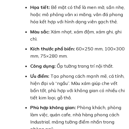
Họa tiết:
Bề mặt có thể là men mờ, sần nhẹ,
hoặc mô phỏng vân xi măng, vân đá phong
hóa kết hợp với hình dạng viên gạch thẻ.
Màu sắc:
Xám nhạt, xám đậm, xám ghi, ghi
chì.
Kích thước phổ biến:
60×250 mm, 100×300
mm, 75×280 mm.
Công dụng:
Ốp tường trang trí nội thất.
Ưu điểm:
Tạo phong cách mạnh mẽ, cá tính,
hiện đại và “ngầu”. Màu xám giúp che vết
bẩn tốt, phù hợp với không gian có nhiều chi
tiết kim loại, gỗ thô.
Phù hợp không gian:
Phòng khách, phòng
làm việc, quán cafe, nhà hàng phong cách
Industrial, mảng tường điểm nhấn trong