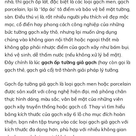
nhà, thì gạch ốp lát, đặc biệt là các loại gạch men, gạch
porcelain, lại là “lớp áo” tô điểm và bảo vệ bề mặt tường,
sàn. Điều thú vị là, rất nhiều người yêu thích vẻ đẹp mộc
mạc, cổ điển hay phong cách công nghiệp của những
bức tường gạch xây thô, nhưng lại muốn ứng dụng
chúng vào không gian nội thất hoặc ngoại thất mà
không gặp phải nhược điểm của gạch xây như bám bụi,
khó vệ sinh, dễ thấm nước (nếu không xử lý bề mặt).
Đây chính là lúc
gạch ốp tường giả gạch
(hay còn gọi là
gạch thẻ, gạch giả cổ) trở thành giải pháp lý tưởng.
Gạch ốp tường giả gạch là loại gạch men hoặc porcelain
được sản xuất với công nghệ hiện đại, mô phỏng chân
thực hình dáng, màu sắc, vân bề mặt của những viên
gạch xây truyền thống hoặc gạch cổ. Thay vì tìm hiểu
bảng kích thước của gạch xây 6 lỗ cho mục đích hoàn
thiện, bạn nên tập trung vào các loại gạch giả gạch với
kích thước đa dạng hơn, phù hợp với nhiều không gian