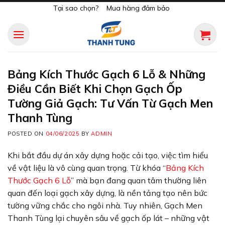
Skip
Tại sao chọn?
Mua hàng đảm bảo
to
content
Bảng Kích Thước Gạch 6 Lỗ & Những
Điều Cần Biết Khi Chọn Gạch Ốp
Tường Giả Gạch: Tư Vấn Từ Gạch Men
Thanh Tùng
POSTED ON
04/06/2025
BY
ADMIN
Khi bắt đầu dự án xây dựng hoặc cải tạo, việc tìm hiểu
về vật liệu là vô cùng quan trọng. Từ khóa “
Bảng Kích
Thước Gạch 6 Lỗ
” mà bạn đang quan tâm thường liên
quan đến loại gạch xây dựng, là nền tảng tạo nên bức
tường vững chắc cho ngôi nhà. Tuy nhiên, Gạch Men
Thanh Tùng lại chuyên sâu về gạch ốp lát – những vật