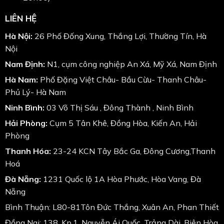
LIÊN HỆ
Hà Nội:
26 Phố Đống Xung, Thắng Lợi, Thường Tín, Hà
Nội
Nam Định:
N1, cụm công nghiệp An Xá, Mỹ Xá, Nam Định
Hà Nam:
Phố Đặng Việt Châu- Bầu Cừu- Thanh Châu-
Phủ Lý- Hà Nam
Ninh Bình:
03 Võ Thị Sáu , Đông Thành , Ninh Bình
Hải Phòng:
Cụm 5 Tân Khê, Đồng Hòa, Kiến An, Hải
Phòng
Thanh Hóa:
23-24 KCN Tây Bắc Ga, Đông Cương,Thanh
Hoá
Đà Nẵng:
1231 Quốc lộ 1A Hòa Phước, Hòa Vang, Đà
Nẵng
Bình Thuận: L80-81Tôn Đức Thắng, Xuân An, Phan Thiết
Đồng Nai: 138, Kp.1, Nguyễn Ái Quốc, Trảng Dài, Biên Hòa