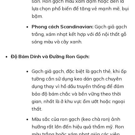
sần. Ron gạch màu xám đậm hoặc đen là
lựa chọn phổ biến để tăng vẻ mạnh mẽ, bụi
bặm.
Phong cách Scandinavian:
Gạch giả gạch
trắng, xám nhạt kết hợp với đồ nội thất gỗ
sáng màu và cây xanh.
Độ Bám Dính và Đường Ron Gạch:
Gạch giả gạch, đặc biệt là gạch thẻ, khi ốp
tường cần sử dụng keo dán gạch chuyên
dụng thay vì hồ dầu truyền thống để đảm
bảo độ bám chắc và bền vững theo thời
gian, nhất là ở khu vực ẩm ướt hoặc ngoại
thất.
Màu sắc của ron gạch (keo chà ron) ảnh
hưởng rất lớn đến hiệu quả thẩm mỹ. Ron
màu trắng hoặc xám nhạt giúp các viên