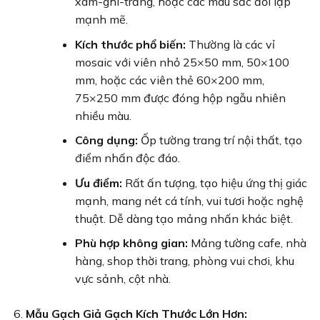
xám-ghi-trắng, hoặc các màu sắc đối lập
mạnh mẽ.
Kích thước phổ biến:
Thường là các vỉ
mosaic với viên nhỏ 25×50 mm, 50×100
mm, hoặc các viên thẻ 60×200 mm,
75×250 mm được đóng hộp ngẫu nhiên
nhiều màu.
Công dụng:
Ốp tường trang trí nội thất, tạo
điểm nhấn độc đáo.
Ưu điểm:
Rất ấn tượng, tạo hiệu ứng thị giác
mạnh, mang nét cá tính, vui tươi hoặc nghệ
thuật. Dễ dàng tạo mảng nhấn khác biệt.
Phù hợp không gian:
Mảng tường cafe, nhà
hàng, shop thời trang, phòng vui chơi, khu
vực sảnh, cột nhà.
Mẫu Gạch Giả Gạch Kích Thước Lớn Hơn: