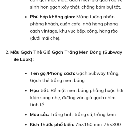
sinh hơn gạch xây thật, chống bám bụi tốt.
Phù hợp không gian:
Mảng tường nhấn
phòng khách, quán cafe, nhà hàng phong
cách vintage, khu vực bếp, cổng, hàng rào
(dưới mái che).
Mẫu Gạch Thẻ Giả Gạch Trắng Men Bóng (Subway
Tile Look):
Tên gọi/Phong cách:
Gạch Subway trắng,
Gạch thẻ trắng men bóng.
Họa tiết:
Bề mặt men bóng phẳng hoặc hơi
lượn sóng nhẹ, đường vân giả gạch chìm
tinh tế.
Màu sắc:
Trắng tinh, trắng sứ, trắng kem.
Kích thước phổ biến:
75×150 mm, 75×300