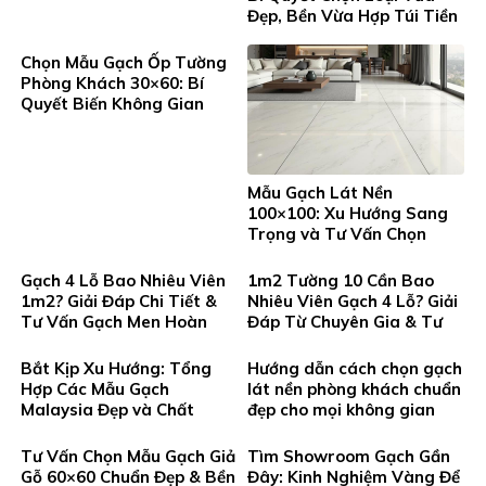
Đẹp, Bền Vừa Hợp Túi Tiền
Chọn Mẫu Gạch Ốp Tường
Phòng Khách 30×60: Bí
Quyết Biến Không Gian
Sống Thêm Sang Trọng
Và Đẳng Cấp
Mẫu Gạch Lát Nền
100×100: Xu Hướng Sang
Trọng và Tư Vấn Chọn
Chuẩn Không Gian Đẳng
Cấp
Gạch 4 Lỗ Bao Nhiêu Viên
1m2 Tường 10 Cần Bao
1m2? Giải Đáp Chi Tiết &
Nhiêu Viên Gạch 4 Lỗ? Giải
Tư Vấn Gạch Men Hoàn
Đáp Từ Chuyên Gia & Tư
Thiện Từ Thanh Tùng
Vấn Lựa Chọn Gạch Hoàn
Thiện Tại Gạch Men Thanh
Bắt Kịp Xu Hướng: Tổng
Hướng dẫn cách chọn gạch
Tung
Hợp Các Mẫu Gạch
lát nền phòng khách chuẩn
Malaysia Đẹp và Chất
đẹp cho mọi không gian
Lượng Cao Tại Gạch Men
Thanh Tung
Tư Vấn Chọn Mẫu Gạch Giả
Tìm Showroom Gạch Gần
Gỗ 60×60 Chuẩn Đẹp & Bền
Đây: Kinh Nghiệm Vàng Để