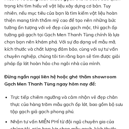
trọng khi tìm hiểu về vật liệu xây dựng cơ bản. Tuy
nhiên, nếu mục tiêu của bạn là tìm kiếm vật liệu hoàn
thiện mang tính thẩm mỹ cao để tạo nên những bức
tường ấn tượng với vẻ đẹp của gạch mộc, thì gạch ốp
tường giả gạch tại Gạch Men Thanh Tùng chính là lựa
chọn bạn nên khám phá. Với sự đa dạng về mẫu mã,
kích thước và chất lượng đảm bảo, cùng với sự tư vấn
chuyên nghiệp, chúng tôi tin rằng bạn sẽ tìm được giải
pháp ốp lát hoàn hảo cho ngôi nhà của mình.
Đừng ngần ngại liên hệ hoặc ghé thăm showroom
Gạch Men Thanh Tùng ngay hôm nay để:
Trực tiếp chiêm ngưỡng và cảm nhận vẻ đẹp chân
thực của hàng trăm mẫu gạch ốp lát, bao gồm bộ sưu
tập gạch giả gạch phong phú.
Nhận tư vấn MIỄN PHÍ từ đội ngũ chuyên gia của
chúng tôi, giúp bạn lựa chọn mẫu gạch, kích thước,