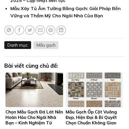
2025 – Cập nhật liên tục
Mẫu Xây Tủ Âm Tường Bằng Gạch: Giải Pháp Bền
Vững và Thẩm Mỹ Cho Ngôi Nhà Của Bạn
Danh mục:
Mẫu gạch
Bài viết cùng chủ đề:
Chọn Mẫu Gạch Đá Lát Nền
Mẫu Gạch Ốp Cột Vuông
Hoàn Hảo Cho Ngôi Nhà
Đẹp, Hiện Đại & Bí Quyết
Bạn – Kinh Nghiệm Từ
Chọn Chuẩn Không Gian
Gạch Men Thanh Tung