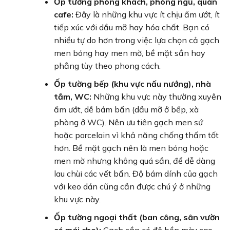
Ốp tường phòng khách, phòng ngủ, quán
cafe:
Đây là những khu vực ít chịu ẩm ướt, ít
tiếp xúc với dầu mỡ hay hóa chất. Bạn có
nhiều tự do hơn trong việc lựa chọn cả gạch
men bóng hay men mờ, bề mặt sần hay
phẳng tùy theo phong cách.
Ốp tường bếp (khu vực nấu nướng), nhà
tắm, WC:
Những khu vực này thường xuyên
ẩm ướt, dễ bám bẩn (dầu mỡ ở bếp, xà
phòng ở WC). Nên ưu tiên gạch men sứ
hoặc porcelain vì khả năng chống thấm tốt
hơn. Bề mặt gạch nên là men bóng hoặc
men mờ nhưng không quá sần, để dễ dàng
lau chùi các vết bẩn. Độ bám dính của gạch
với keo dán cũng cần được chú ý ở những
khu vực này.
Ốp tường ngoại thất (ban công, sân vườn
có mái che):
Gạch cần có độ bền màu cao,