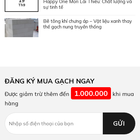
19
Happy One Mori Lái Thiêu: Chất lượng và
Th9
sự tinh tế
Bê tông khí chưng áp – Vật liệu xanh thay
thế gạch nung truyền thống
ĐĂNG KÝ MUA GẠCH NGAY
1.000.000
Được giảm trừ thêm đến
khi mua
hàng