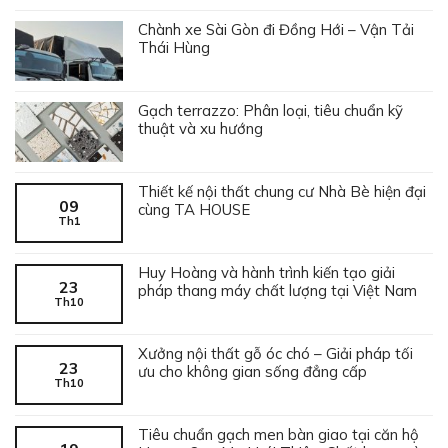
Chành xe Sài Gòn đi Đồng Hới – Vận Tải
Thái Hùng
Gạch terrazzo: Phân loại, tiêu chuẩn kỹ
thuật và xu hướng
Thiết kế nội thất chung cư Nhà Bè hiện đại
09
cùng TA HOUSE
Th1
Huy Hoàng và hành trình kiến tạo giải
23
pháp thang máy chất lượng tại Việt Nam
Th10
Xưởng nội thất gỗ óc chó – Giải pháp tối
23
ưu cho không gian sống đẳng cấp
Th10
Tiêu chuẩn gạch men bàn giao tại căn hộ