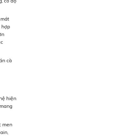
, có độ
 mát
ù hợp
ơn
ặc
uán cà
hệ hiện
g mang
ặt men
ain,