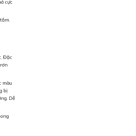
uá cực
 tắm.
t. Đặc
trơn
c màu
g bị
ợng. Dễ
hong