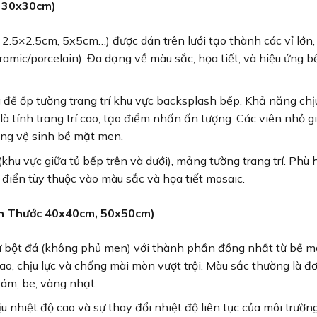
ỉ 30x30cm)
2.5×2.5cm, 5x5cm…) được dán trên lưới tạo thành các vỉ lớn, 
eramic/porcelain). Đa dạng về màu sắc, họa tiết, và hiệu ứng 
ể ốp tường trang trí khu vực backsplash bếp. Khả năng chị
là tính trang trí cao, tạo điểm nhấn ấn tượng. Các viên nhỏ g
àng vệ sinh bề mặt men.
hu vực giữa tủ bếp trên và dưới), mảng tường trang trí. Phù 
điển tùy thuộc vào màu sắc và họa tiết mosaic.
ch Thước 40x40cm, 50x50cm)
ừ bột đá (không phủ men) với thành phần đồng nhất từ bề m
o, chịu lực và chống mài mòn vượt trội. Màu sắc thường là đ
ám, be, vàng nhạt.
 nhiệt độ cao và sự thay đổi nhiệt độ liên tục của môi trườn