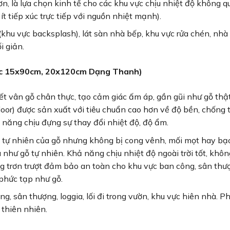
, là lựa chọn kinh tế cho các khu vực chịu nhiệt độ không q
t tiếp xúc trực tiếp với nguồn nhiệt mạnh).
khu vực backsplash), lát sàn nhà bếp, khu vực rửa chén, nhà
i giản.
ớc 15x90cm, 20x120cm Dạng Thanh)
ết vân gỗ chân thực, tạo cảm giác ấm áp, gần gũi như gỗ thậ
oor) được sản xuất với tiêu chuẩn cao hơn về độ bền, chống 
 năng chịu đựng sự thay đổi nhiệt độ, độ ẩm.
tự nhiên của gỗ nhưng không bị cong vênh, mối mọt hay bạ
hư gỗ tự nhiên. Khả năng chịu nhiệt độ ngoài trời tốt, khôn
ng trơn trượt đảm bảo an toàn cho khu vực ban công, sân thư
phức tạp như gỗ.
g, sân thượng, loggia, lối đi trong vườn, khu vực hiên nhà. P
 thiên nhiên.