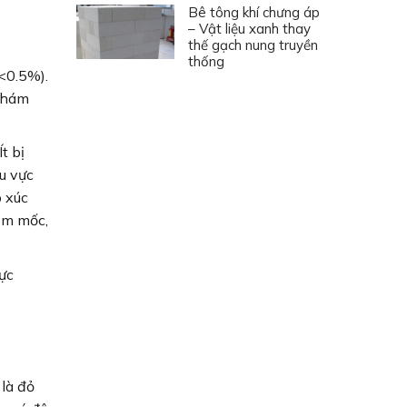
Bê tông khí chưng áp
– Vật liệu xanh thay
thế gạch nung truyền
thống
(<0.5%).
 nhám
t bị
u vực
 xúc
ẩm mốc,
ực
là đỏ