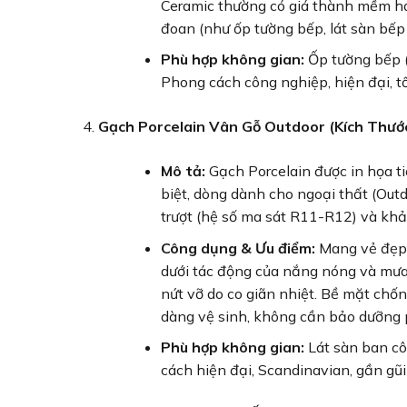
Ceramic thường có giá thành mềm hơn
đoan (như ốp tường bếp, lát sàn bếp í
Phù hợp không gian:
Ốp tường bếp (
Phong cách công nghiệp, hiện đại, tố
Gạch Porcelain Vân Gỗ Outdoor (Kích Thư
Mô tả:
Gạch Porcelain được in họa ti
biệt, dòng dành cho ngoại thất (Outd
trượt (hệ số ma sát R11-R12) và khả
Công dụng & Ưu điểm:
Mang vẻ đẹp 
dưới tác động của nắng nóng và mưa n
nứt vỡ do co giãn nhiệt. Bề mặt chố
dàng vệ sinh, không cần bảo dưỡng 
Phù hợp không gian:
Lát sàn ban côn
cách hiện đại, Scandinavian, gần gũi