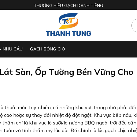
THƯƠNG HIỆU GẠCH DANH TIẾNG
N NHU CẦU
GẠCH BÔNG GIÓ
p Lát Sàn, Ốp Tường Bền Vững Cho
và thoải mái. Tuy nhiên, có những khu vực trong nhà phải đối
 độ cao hoặc sự thay đổi nhiệt độ đột ngột. Khu vực bếp nấu, 
y thậm chí là khu vực lò sưởi/lò nướng BBQ ngoài trời đều cầ
n toàn và tính thẩm mỹ lâu dài. Đó chính là lúc gạch chịu nhi