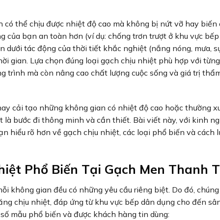
h có thể chịu được nhiệt độ cao mà không bị nứt vỡ hay biến
g của bạn an toàn hơn (ví dụ: chống trơn trượt ở khu vực bếp
ơn dưới tác động của thời tiết khắc nghiệt (nắng nóng, mưa, s
thời gian. Lựa chọn đúng loại gạch chịu nhiệt phù hợp với từn
g trình mà còn nâng cao chất lượng cuộc sống và giá trị th
hay cải tạo những không gian có nhiệt độ cao hoặc thường x
ệt là bước đi thông minh và cần thiết. Bài viết này, với kinh n
hiểu rõ hơn về gạch chịu nhiệt, các loại phổ biến và cách l
iệt Phổ Biến Tại Gạch Men Thanh 
i không gian đều có những yêu cầu riêng biệt. Do đó, chúng 
ng chịu nhiệt, đáp ứng từ khu vực bếp dân dụng cho đến sân
t số mẫu phổ biến và được khách hàng tin dùng: