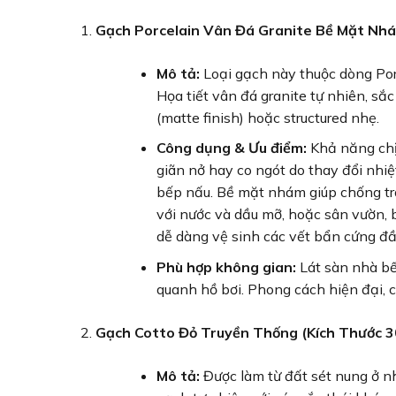
Gạch Porcelain Vân Đá Granite Bề Mặt Nh
Mô tả:
Loại gạch này thuộc dòng Porce
Họa tiết vân đá granite tự nhiên, sắ
(matte finish) hoặc structured nhẹ.
Công dụng & Ưu điểm:
Khả năng chịu 
giãn nở hay co ngót do thay đổi nhiệ
bếp nấu. Bề mặt nhám giúp chống trơ
với nước và dầu mỡ, hoặc sân vườn, 
dễ dàng vệ sinh các vết bẩn cứng đầ
Phù hợp không gian:
Lát sàn nhà bếp
quanh hồ bơi. Phong cách hiện đại, c
Gạch Cotto Đỏ Truyền Thống (Kích Thước 3
Mô tả:
Được làm từ đất sét nung ở n