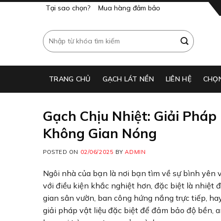
Skip
Tại sao chọn?
Mua hàng đảm bảo
to
content
Tìm
kiếm:
TRANG CHỦ
GẠCH LÁT NỀN​
LIÊN HỆ
CHỌ
Gạch Chịu Nhiệt: Giải Phá
Không Gian Nóng
POSTED ON
02/06/2025
BY
ADMIN
Ngôi nhà của bạn là nơi bạn tìm về sự bình yên 
với điều kiện khắc nghiệt hơn, đặc biệt là nhiệt
gian sân vườn, ban công hứng nắng trực tiếp, ha
giải pháp vật liệu đặc biệt để đảm bảo độ bền, a