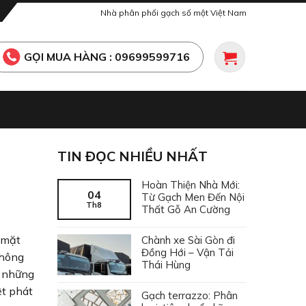
Nhà phân phối gạch số một Việt Nam
GỌI MUA HÀNG : 09699599716
TIN ĐỌC NHIỀU NHẤT
Hoàn Thiện Nhà Mới:
04
Từ Gạch Men Đến Nội
Th8
Thất Gỗ An Cường
 mặt
Chành xe Sài Gòn đi
Đồng Hới – Vận Tải
không
Thái Hùng
n những
ệt phát
Gạch terrazzo: Phân