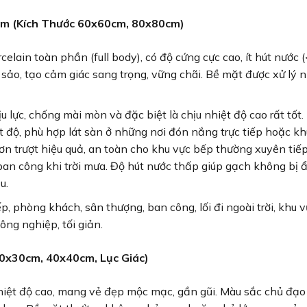
ám (Kích Thước 60x60cm, 80x80cm)
lain toàn phần (full body), có độ cứng cực cao, ít hút nước 
c sảo, tạo cảm giác sang trọng, vững chãi. Bề mặt được xử lý
lực, chống mài mòn và đặc biệt là chịu nhiệt độ cao rất tốt. Í
t độ, phù hợp lát sàn ở những nơi đón nắng trực tiếp hoặc kh
n trượt hiệu quả, an toàn cho khu vực bếp thường xuyên tiếp
ban công khi trời mưa. Độ hút nước thấp giúp gạch không bị 
u.
, phòng khách, sân thượng, ban công, lối đi ngoài trời, khu v
ông nghiệp, tối giản.
0x30cm, 40x40cm, Lục Giác)
hiệt độ cao, mang vẻ đẹp mộc mạc, gần gũi. Màu sắc chủ đạo 