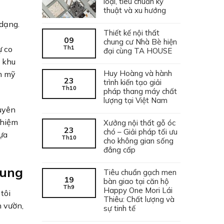
loại, tiêu chuẩn kỹ
thuật và xu hướng
 dạng.
Thiết kế nội thất
09
chung cư Nhà Bè hiện
Th1
ự co
đại cùng TA HOUSE
g khu
Huy Hoàng và hành
ẩm mỹ
23
trình kiến tạo giải
Th10
pháp thang máy chất
lượng tại Việt Nam
uyên
ghiệm
Xưởng nội thất gỗ óc
23
chó – Giải pháp tối ưu
ựa
Th10
cho không gian sống
đẳng cấp
Tung
Tiêu chuẩn gạch men
19
bàn giao tại căn hộ
Th9
Happy One Mori Lái
tôi
Thiêu: Chất lượng và
 vườn,
sự tinh tế