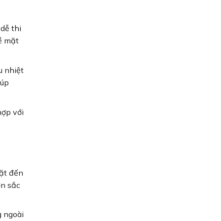
dễ thi
bề mặt
u nhiệt
iúp
hợp với
ặt đến
ơn sắc
g ngoài