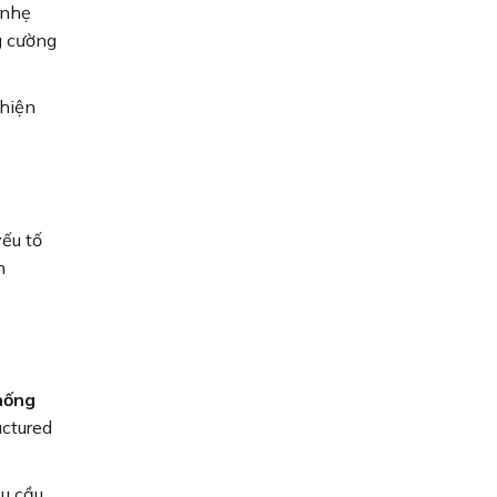
 nhẹ
g cường
 hiện
ếu tố
n
hống
uctured
êu cầu