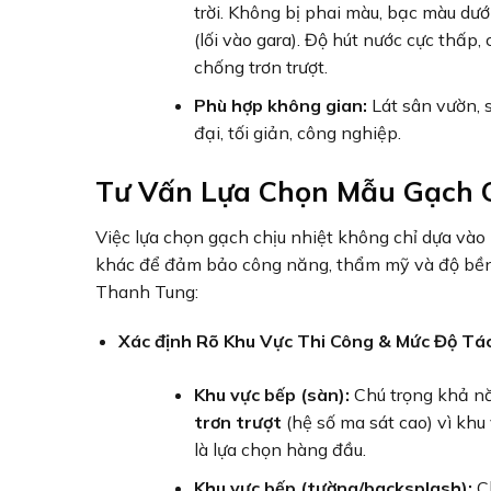
trời. Không bị phai màu, bạc màu dưới
(lối vào gara). Độ hút nước cực thấ
chống trơn trượt.
Phù hợp không gian:
Lát sân vườn, s
đại, tối giản, công nghiệp.
Tư Vấn Lựa Chọn Mẫu Gạch 
Việc lựa chọn gạch chịu nhiệt không chỉ dựa và
khác để đảm bảo công năng, thẩm mỹ và độ bền t
Thanh Tung:
Xác định Rõ Khu Vực Thi Công & Mức Độ Tác
Khu vực bếp (sàn):
Chú trọng khả năn
trơn trượt
(hệ số ma sát cao) vì khu
là lựa chọn hàng đầu.
Khu vực bếp (tường/backsplash):
Ch