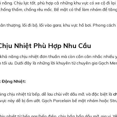
 nắng. Chịu lực tốt, phù hợp cả những khu vực có xe cộ đi lại
p, chống thấm, chống rêu mốc. Bề mặt có thể làm nhám để tăn
ân thượng, lối đi bộ, lối vào gara, khu vực hồ bơi. Phong cách
Chịu Nhiệt Phù Hợp Nhu Cầu
o khả năng chịu nhiệt đơn thuần mà còn cần cân nhắc nhiều y
ối ưu. Dưới đây là những lời khuyên từ chuyên gia Gạch Me
 Động Nhiệt:
g chịu nhiệt từ bếp, dễ lau chùi vết dầu mỡ, và đặc biệt là
c
 vực này dễ bị ẩm ướt. Gạch Porcelain bề mặt nhám hoặc Str
ịu nhiệt từ bếp gas/bếp điện, chịu bắn bẩn dầu mỡ, gia vị. Y