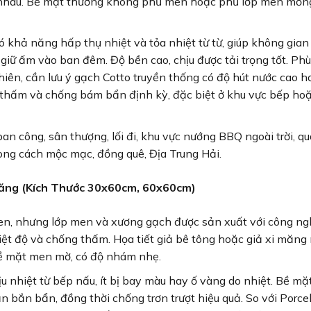
c nhau. Bề mặt thường không phủ men hoặc phủ lớp men mỏng
 khả năng hấp thụ nhiệt và tỏa nhiệt từ từ, giúp không gian
ữ ấm vào ban đêm. Độ bền cao, chịu được tải trọng tốt. Ph
hiên, cần lưu ý gạch Cotto truyền thống có độ hút nước cao h
g thấm và chống bám bẩn định kỳ, đặc biệt ở khu vực bếp ho
an công, sân thượng, lối đi, khu vực nướng BBQ ngoài trời, q
ong cách mộc mạc, đồng quê, Địa Trung Hải.
Măng (Kích Thước 30x60cm, 60x60cm)
n, nhưng lớp men và xương gạch được sản xuất với công ng
ệt độ và chống thấm. Họa tiết giả bê tông hoặc giả xi măn
Bề mặt men mờ, có độ nhám nhẹ.
 nhiệt từ bếp nấu, ít bị bay màu hay ố vàng do nhiệt. Bề m
n bắn bẩn, đồng thời chống trơn trượt hiệu quả. So với Porcel