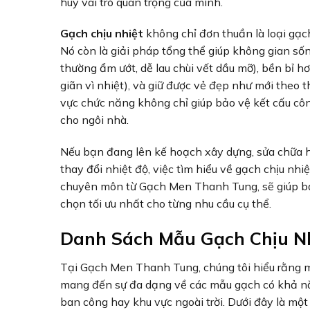
huy vai trò quan trọng của mình.
Gạch chịu nhiệt
không chỉ đơn thuần là loại gạc
Nó còn là giải pháp tổng thể giúp không gian sốn
thường ẩm ướt, dễ lau chùi vết dầu mỡ), bền bỉ h
giãn vì nhiệt), và giữ được vẻ đẹp như mới theo 
vực chức năng không chỉ giúp bảo vệ kết cấu côn
cho ngôi nhà.
Nếu bạn đang lên kế hoạch xây dựng, sửa chữa 
thay đổi nhiệt độ, việc tìm hiểu về gạch chịu nhi
chuyên môn từ Gạch Men Thanh Tung, sẽ giúp bạn 
chọn tối ưu nhất cho từng nhu cầu cụ thể.
Danh Sách Mẫu Gạch Chịu Nh
Tại Gạch Men Thanh Tung, chúng tôi hiểu rằng mỗ
mang đến sự đa dạng về các mẫu gạch có khả nă
ban công hay khu vực ngoài trời. Dưới đây là mộ