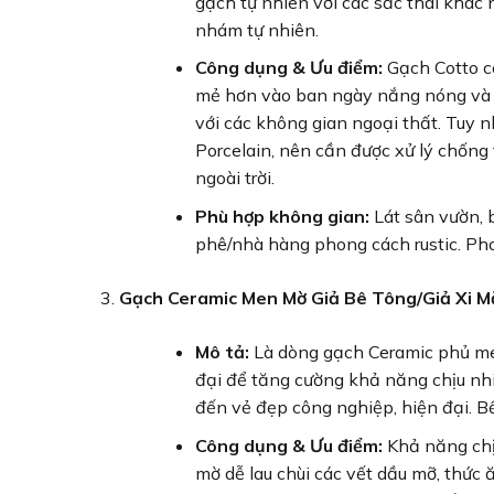
gạch tự nhiên với các sắc thái khá
nhám tự nhiên.
Công dụng & Ưu điểm:
Gạch Cotto có
mẻ hơn vào ban ngày nắng nóng và gi
với các không gian ngoại thất. Tuy n
Porcelain, nên cần được xử lý chốn
ngoài trời.
Phù hợp không gian:
Lát sân vườn, b
phê/nhà hàng phong cách rustic. Ph
Gạch Ceramic Men Mờ Giả Bê Tông/Giả Xi 
Mô tả:
Là dòng gạch Ceramic phủ me
đại để tăng cường khả năng chịu nhi
đến vẻ đẹp công nghiệp, hiện đại. 
Công dụng & Ưu điểm:
Khả năng chịu
mờ dễ lau chùi các vết dầu mỡ, thức ă