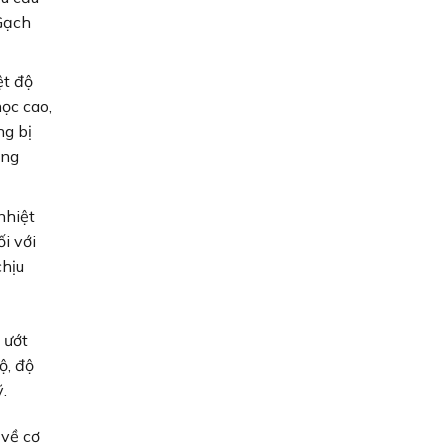
Gạch
ệt độ
ọc cao,
ng bị
ống
nhiệt
i với
chịu
 ướt
ộ, độ
.
 về cơ