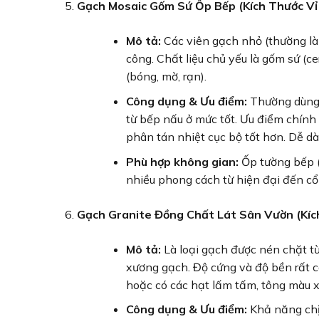
Gạch Mosaic Gốm Sứ Ốp Bếp (Kích Thước V
Mô tả:
Các viên gạch nhỏ (thường là 
công. Chất liệu chủ yếu là gốm sứ (c
(bóng, mờ, rạn).
Công dụng & Ưu điểm:
Thường dùng đ
từ bếp nấu ở mức tốt. Ưu điểm chính 
phân tán nhiệt cục bộ tốt hơn. Dễ d
Phù hợp không gian:
Ốp tường bếp (k
nhiều phong cách từ hiện đại đến cổ 
Gạch Granite Đồng Chất Lát Sân Vườn (Kí
Mô tả:
Là loại gạch được nén chặt t
xương gạch. Độ cứng và độ bền rất ca
hoặc có các hạt lấm tấm, tông màu x
Công dụng & Ưu điểm:
Khả năng chịu