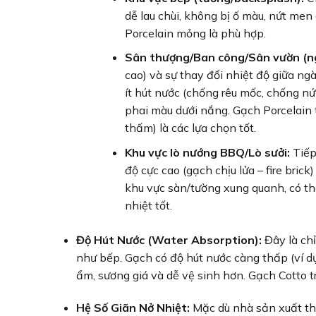
dễ lau chùi, không bị ố màu, nứt me
Porcelain mỏng là phù hợp.
Sân thượng/Ban công/Sân vườn (ngo
cao) và sự thay đổi nhiệt độ giữa ng
ít hút nước (chống rêu mốc, chống nứ
phai màu dưới nắng. Gạch Porcelain 
thấm) là các lựa chọn tốt.
Khu vực lò nướng BBQ/Lò sưởi:
Tiếp 
độ cực cao (gạch chịu lửa – fire bric
khu vực sàn/tường xung quanh, có th
nhiệt tốt.
Độ Hút Nước (Water Absorption):
Đây là chỉ
như bếp. Gạch có độ hút nước càng thấp (ví dụ
ẩm, sương giá và dễ vệ sinh hơn. Gạch Cotto t
Hệ Số Giãn Nở Nhiệt:
Mặc dù nhà sản xuất th