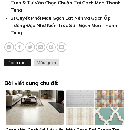
Trơn & Tư Vấn Chọn Chuẩn Tại Gạch Men Thanh
Tung
Bí Quyết Phối Màu Gạch Lát Nền và Gạch Ốp
Tường Đẹp Như Kiến Trúc Sư | Gạch Men Thanh
Tung
Danh mục:
Mẫu gạch
Bài viết cùng chủ đề:
Chọn Mẫu Gạch Đá Lát Nền
Mẫu Gạch Thẻ Trang Trí: