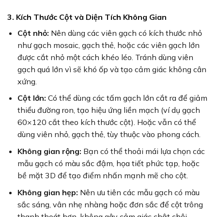
3. Kích Thước Cột và Diện Tích Không Gian
Cột nhỏ:
Nên dùng các viên gạch có kích thước nhỏ
như gạch mosaic, gạch thẻ, hoặc các viên gạch lớn
được cắt nhỏ một cách khéo léo. Tránh dùng viên
gạch quá lớn vì sẽ khó ốp và tạo cảm giác không cân
xứng.
Cột lớn:
Có thể dùng các tấm gạch lớn cắt ra để giảm
thiểu đường ron, tạo hiệu ứng liền mạch (ví dụ gạch
60×120 cắt theo kích thước cột). Hoặc vẫn có thể
dùng viên nhỏ, gạch thẻ, tùy thuộc vào phong cách.
Không gian rộng:
Bạn có thể thoải mái lựa chọn các
mẫu gạch có màu sắc đậm, họa tiết phức tạp, hoặc
bề mặt 3D để tạo điểm nhấn mạnh mẽ cho cột.
Không gian hẹp:
Nên ưu tiên các mẫu gạch có màu
sắc sáng, vân nhẹ nhàng hoặc đơn sắc để cột trông
thanh thoát hơn, không gây cảm giác chật chội.