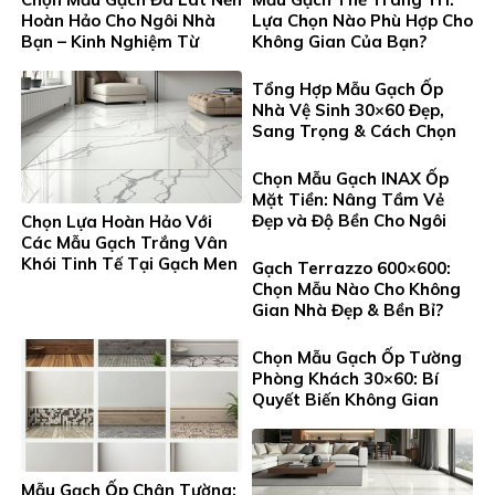
Hoàn Hảo Cho Ngôi Nhà
Lựa Chọn Nào Phù Hợp Cho
Bạn – Kinh Nghiệm Từ
Không Gian Của Bạn?
Gạch Men Thanh Tung
Tổng Hợp Mẫu Gạch Ốp
Nhà Vệ Sinh 30×60 Đẹp,
Sang Trọng & Cách Chọn
Chuẩn
Chọn Mẫu Gạch INAX Ốp
Mặt Tiền: Nâng Tầm Vẻ
Đẹp và Độ Bền Cho Ngôi
Chọn Lựa Hoàn Hảo Với
Nhà Bạn
Các Mẫu Gạch Trắng Vân
Khói Tinh Tế Tại Gạch Men
Gạch Terrazzo 600×600:
Thanh Tung
Chọn Mẫu Nào Cho Không
Gian Nhà Đẹp & Bền Bỉ?
Chọn Mẫu Gạch Ốp Tường
Phòng Khách 30×60: Bí
Quyết Biến Không Gian
Sống Thêm Sang Trọng
Và Đẳng Cấp
Mẫu Gạch Ốp Chân Tường: