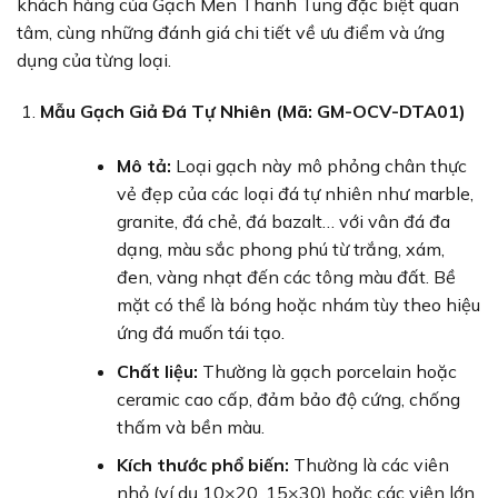
khách hàng của Gạch Men Thanh Tung đặc biệt quan
tâm, cùng những đánh giá chi tiết về ưu điểm và ứng
dụng của từng loại.
Mẫu Gạch Giả Đá Tự Nhiên (Mã: GM-OCV-DTA01)
Mô tả:
Loại gạch này mô phỏng chân thực
vẻ đẹp của các loại đá tự nhiên như marble,
granite, đá chẻ, đá bazalt… với vân đá đa
dạng, màu sắc phong phú từ trắng, xám,
đen, vàng nhạt đến các tông màu đất. Bề
mặt có thể là bóng hoặc nhám tùy theo hiệu
ứng đá muốn tái tạo.
Chất liệu:
Thường là gạch porcelain hoặc
ceramic cao cấp, đảm bảo độ cứng, chống
thấm và bền màu.
Kích thước phổ biến:
Thường là các viên
nhỏ (ví dụ 10×20, 15×30) hoặc các viên lớn