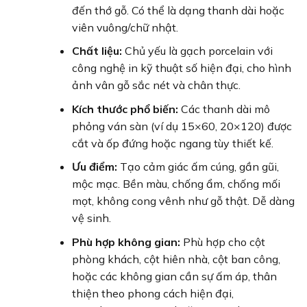
đến thớ gỗ. Có thể là dạng thanh dài hoặc
viên vuông/chữ nhật.
Chất liệu:
Chủ yếu là gạch porcelain với
công nghệ in kỹ thuật số hiện đại, cho hình
ảnh vân gỗ sắc nét và chân thực.
Kích thước phổ biến:
Các thanh dài mô
phỏng ván sàn (ví dụ 15×60, 20×120) được
cắt và ốp đứng hoặc ngang tùy thiết kế.
Ưu điểm:
Tạo cảm giác ấm cúng, gần gũi,
mộc mạc. Bền màu, chống ẩm, chống mối
mọt, không cong vênh như gỗ thật. Dễ dàng
vệ sinh.
Phù hợp không gian:
Phù hợp cho cột
phòng khách, cột hiên nhà, cột ban công,
hoặc các không gian cần sự ấm áp, thân
thiện theo phong cách hiện đại,