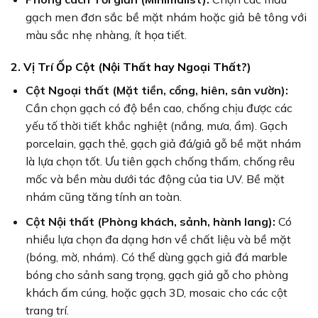
gạch men đơn sắc bề mặt nhám hoặc giả bê tông với
màu sắc nhẹ nhàng, ít họa tiết.
2. Vị Trí Ốp Cột (Nội Thất hay Ngoại Thất?)
Cột Ngoại thất (Mặt tiền, cổng, hiên, sân vườn):
Cần chọn gạch có độ bền cao, chống chịu được các
yếu tố thời tiết khắc nghiệt (nắng, mưa, ẩm). Gạch
porcelain, gạch thẻ, gạch giả đá/giả gỗ bề mặt nhám
là lựa chọn tốt. Ưu tiên gạch chống thấm, chống rêu
mốc và bền màu dưới tác động của tia UV. Bề mặt
nhám cũng tăng tính an toàn.
Cột Nội thất (Phòng khách, sảnh, hành lang):
Có
nhiều lựa chọn đa dạng hơn về chất liệu và bề mặt
(bóng, mờ, nhám). Có thể dùng gạch giả đá marble
bóng cho sảnh sang trọng, gạch giả gỗ cho phòng
khách ấm cúng, hoặc gạch 3D, mosaic cho các cột
trang trí.