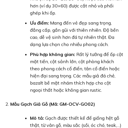
hơn (ví dụ 30×60) được cắt nhỏ và phối
ghép khi ốp.
Ưu điểm:
Mang đến vẻ đẹp sang trọng,
đẳng cấp, gần gũi với thiên nhiên. Độ bền
cao, dễ vệ sinh hơn đá tự nhiên thật. Đa
dạng lựa chọn cho nhiều phong cách.
Phù hợp không gian:
Rất lý tưởng để ốp cột
mặt tiền, cột sảnh lớn, cột phòng khách
theo phong cách cổ điển, tân cổ điển hoặc
hiện đại sang trọng. Các mẫu giả đá chẻ,
bazalt bề mặt nhám thích hợp cho cột
ngoại thất hoặc không gian rustic.
Mẫu Gạch Giả Gỗ (Mã: GM-OCV-GO02)
Mô tả:
Gạch được thiết kế để giống hệt gỗ
thật, từ vân gỗ, màu sắc (sồi, óc chó, teak,…)