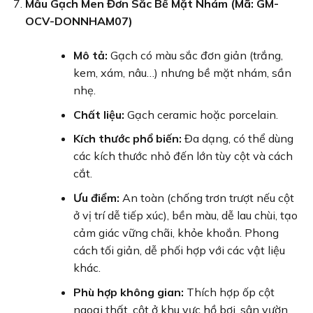
Mẫu Gạch Men Đơn Sắc Bề Mặt Nhám (Mã: GM-
OCV-DONNHAM07)
Mô tả:
Gạch có màu sắc đơn giản (trắng,
kem, xám, nâu…) nhưng bề mặt nhám, sần
nhẹ.
Chất liệu:
Gạch ceramic hoặc porcelain.
Kích thước phổ biến:
Đa dạng, có thể dùng
các kích thước nhỏ đến lớn tùy cột và cách
cắt.
Ưu điểm:
An toàn (chống trơn trượt nếu cột
ở vị trí dễ tiếp xúc), bền màu, dễ lau chùi, tạo
cảm giác vững chãi, khỏe khoắn. Phong
cách tối giản, dễ phối hợp với các vật liệu
khác.
Phù hợp không gian:
Thích hợp ốp cột
ngoại thất, cột ở khu vực hồ bơi, sân vườn,