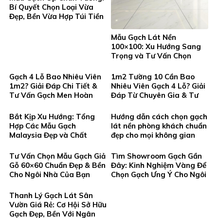
Bí Quyết Chọn Loại Vừa
Đẹp, Bền Vừa Hợp Túi Tiền
Mẫu Gạch Lát Nền
100×100: Xu Hướng Sang
Trọng và Tư Vấn Chọn
Chuẩn Không Gian Đẳng
Cấp
Gạch 4 Lỗ Bao Nhiêu Viên
1m2 Tường 10 Cần Bao
1m2? Giải Đáp Chi Tiết &
Nhiêu Viên Gạch 4 Lỗ? Giải
Tư Vấn Gạch Men Hoàn
Đáp Từ Chuyên Gia & Tư
Thiện Từ Thanh Tùng
Vấn Lựa Chọn Gạch Hoàn
Thiện Tại Gạch Men Thanh
Bắt Kịp Xu Hướng: Tổng
Hướng dẫn cách chọn gạch
Tung
Hợp Các Mẫu Gạch
lát nền phòng khách chuẩn
Malaysia Đẹp và Chất
đẹp cho mọi không gian
Lượng Cao Tại Gạch Men
Thanh Tung
Tư Vấn Chọn Mẫu Gạch Giả
Tìm Showroom Gạch Gần
Gỗ 60×60 Chuẩn Đẹp & Bền
Đây: Kinh Nghiệm Vàng Để
Cho Ngôi Nhà Của Bạn
Chọn Gạch Ưng Ý Cho Ngôi
Nhà Bạn
Thanh Lý Gạch Lát Sân
Vườn Giá Rẻ: Cơ Hội Sở Hữu
Gạch Đẹp, Bền Với Ngân