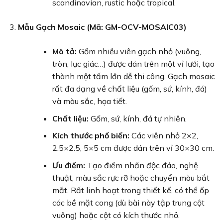
scandinavian, rustic hoặc tropical.
Mẫu Gạch Mosaic (Mã: GM-OCV-MOSAIC03)
Mô tả:
Gồm nhiều viên gạch nhỏ (vuông,
tròn, lục giác…) được dán trên một vỉ lưới, tạo
thành một tấm lớn dễ thi công. Gạch mosaic
rất đa dạng về chất liệu (gốm, sứ, kính, đá)
và màu sắc, họa tiết.
Chất liệu:
Gốm, sứ, kính, đá tự nhiên.
Kích thước phổ biến:
Các viên nhỏ 2×2,
2.5×2.5, 5×5 cm được dán trên vỉ 30×30 cm.
Ưu điểm:
Tạo điểm nhấn độc đáo, nghệ
thuật, màu sắc rực rỡ hoặc chuyển màu bắt
mắt. Rất linh hoạt trong thiết kế, có thể ốp
các bề mặt cong (dù bài này tập trung cột
vuông) hoặc cột có kích thước nhỏ.