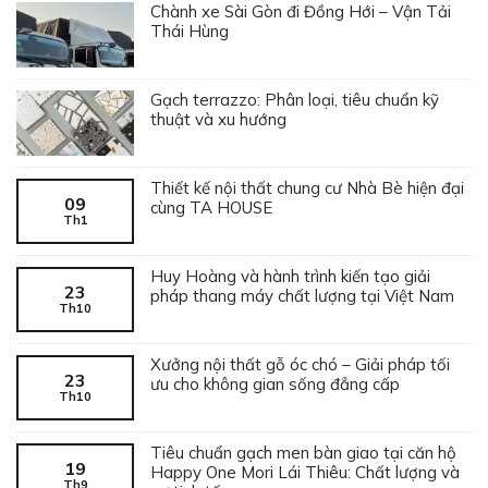
Chành xe Sài Gòn đi Đồng Hới – Vận Tải
Thái Hùng
Gạch terrazzo: Phân loại, tiêu chuẩn kỹ
thuật và xu hướng
Thiết kế nội thất chung cư Nhà Bè hiện đại
09
cùng TA HOUSE
Th1
Huy Hoàng và hành trình kiến tạo giải
23
pháp thang máy chất lượng tại Việt Nam
Th10
Xưởng nội thất gỗ óc chó – Giải pháp tối
23
ưu cho không gian sống đẳng cấp
Th10
Tiêu chuẩn gạch men bàn giao tại căn hộ
19
Happy One Mori Lái Thiêu: Chất lượng và
Th9