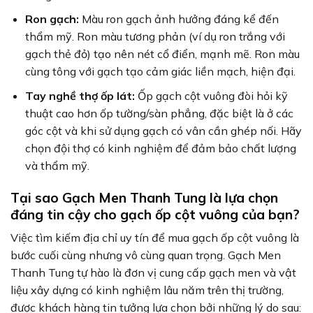
Ron gạch:
Màu ron gạch ảnh hưởng đáng kể đến
thẩm mỹ. Ron màu tương phản (ví dụ ron trắng với
gạch thẻ đỏ) tạo nên nét cổ điển, mạnh mẽ. Ron màu
cùng tông với gạch tạo cảm giác liền mạch, hiện đại.
Tay nghề thợ ốp lát:
Ốp gạch cột vuông đòi hỏi kỹ
thuật cao hơn ốp tường/sàn phẳng, đặc biệt là ở các
góc cột và khi sử dụng gạch có vân cần ghép nối. Hãy
chọn đội thợ có kinh nghiệm để đảm bảo chất lượng
và thẩm mỹ.
Tại sao Gạch Men Thanh Tung là lựa chọn
đáng tin cậy cho gạch ốp cột vuông của bạn?
Việc tìm kiếm địa chỉ uy tín để mua gạch ốp cột vuông là
bước cuối cùng nhưng vô cùng quan trọng. Gạch Men
Thanh Tung tự hào là đơn vị cung cấp gạch men và vật
liệu xây dựng có kinh nghiệm lâu năm trên thị trường,
được khách hàng tin tưởng lựa chọn bởi những lý do sau: