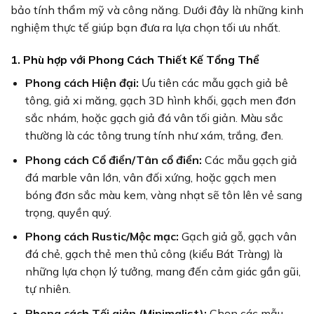
bảo tính thẩm mỹ và công năng. Dưới đây là những kinh
nghiệm thực tế giúp bạn đưa ra lựa chọn tối ưu nhất.
1. Phù hợp với Phong Cách Thiết Kế Tổng Thể
Phong cách Hiện đại:
Ưu tiên các mẫu gạch giả bê
tông, giả xi măng, gạch 3D hình khối, gạch men đơn
sắc nhám, hoặc gạch giả đá vân tối giản. Màu sắc
thường là các tông trung tính như xám, trắng, đen.
Phong cách Cổ điển/Tân cổ điển:
Các mẫu gạch giả
đá marble vân lớn, vân đối xứng, hoặc gạch men
bóng đơn sắc màu kem, vàng nhạt sẽ tôn lên vẻ sang
trọng, quyền quý.
Phong cách Rustic/Mộc mạc:
Gạch giả gỗ, gạch vân
đá chẻ, gạch thẻ men thủ công (kiểu Bát Tràng) là
những lựa chọn lý tưởng, mang đến cảm giác gần gũi,
tự nhiên.
Phong cách Tối giản (Minimalist):
Chọn các mẫu