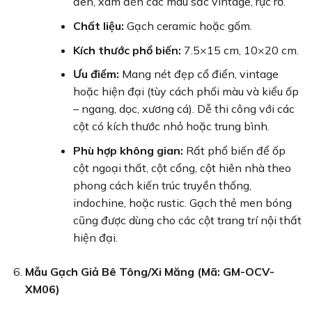
đen, xám đến các màu sắc vintage, rực rỡ.
Chất liệu:
Gạch ceramic hoặc gốm.
Kích thước phổ biến:
7.5×15 cm, 10×20 cm.
Ưu điểm:
Mang nét đẹp cổ điển, vintage
hoặc hiện đại (tùy cách phối màu và kiểu ốp
– ngang, dọc, xương cá). Dễ thi công với các
cột có kích thước nhỏ hoặc trung bình.
Phù hợp không gian:
Rất phổ biến để ốp
cột ngoại thất, cột cổng, cột hiên nhà theo
phong cách kiến trúc truyền thống,
indochine, hoặc rustic. Gạch thẻ men bóng
cũng được dùng cho các cột trang trí nội thất
hiện đại.
Mẫu Gạch Giả Bê Tông/Xi Măng (Mã: GM-OCV-
XM06)