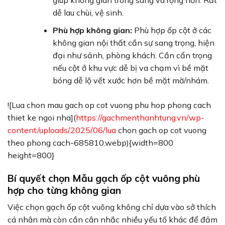
giúp không gian trông sáng và rộng hơn. Rất
dễ lau chùi, vệ sinh.
Phù hợp không gian:
Phù hợp ốp cột ở các
không gian nội thất cần sự sang trọng, hiện
đại như sảnh, phòng khách. Cần cẩn trọng
nếu cột ở khu vực dễ bị va chạm vì bề mặt
bóng dễ lộ vết xước hơn bề mặt mờ/nhám.
![Lua chon mau gach op cot vuong phu hop phong cach
thiet ke ngoi nha](
https://gachmenthanhtung.vn/wp-
content/uploads/2025/06/lua
chon gach op cot vuong
theo phong cach-685810.webp){width=800
height=800}
Bí quyết chọn Mẫu gạch ốp cột vuông phù
hợp cho từng không gian
Việc chọn gạch ốp cột vuông không chỉ dựa vào sở thích
cá nhân mà còn cần cân nhắc nhiều yếu tố khác để đảm