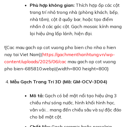
Phù hợp không gian:
Thích hợp ốp các cột
trang trí nhỏ trong nhà (phòng khách, bếp,
nhà tắm), cột ở quầy bar, hoặc tạo điểm
nhấn ở các góc cột. Gạch mosaic kính mang
lại hiệu ứng lấp lánh, hiện đại.
![Cac mau gach op cot vuong pho bien cho nha o hien
nay tai Viet Nam](
https://gachmenthanhtung.vn/wp-
content/uploads/2025/06/cac
mau gach op cot vuong
pho bien-685810.webp){width=800 height=800}
Mẫu Gạch Trang Trí 3D (Mã: GM-OCV-3D04)
Mô tả:
Gạch có bề mặt nổi tạo hiệu ứng 3
chiều như sóng nước, hình khối hình học,
vân vải… mang đến chiều sâu và sự độc đáo
cho bề mặt cột.
Chất liệu:
Gạch ceramic hoặc porcelain.