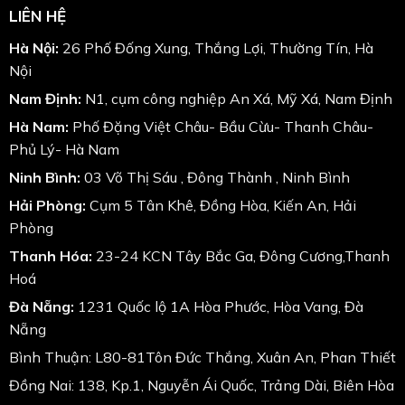
LIÊN HỆ
Hà Nội:
26 Phố Đống Xung, Thắng Lợi, Thường Tín, Hà
Nội
Nam Định:
N1, cụm công nghiệp An Xá, Mỹ Xá, Nam Định
Hà Nam:
Phố Đặng Việt Châu- Bầu Cừu- Thanh Châu-
Phủ Lý- Hà Nam
Ninh Bình:
03 Võ Thị Sáu , Đông Thành , Ninh Bình
Hải Phòng:
Cụm 5 Tân Khê, Đồng Hòa, Kiến An, Hải
Phòng
Thanh Hóa:
23-24 KCN Tây Bắc Ga, Đông Cương,Thanh
Hoá
Đà Nẵng:
1231 Quốc lộ 1A Hòa Phước, Hòa Vang, Đà
Nẵng
Bình Thuận: L80-81Tôn Đức Thắng, Xuân An, Phan Thiết
Đồng Nai: 138, Kp.1, Nguyễn Ái Quốc, Trảng Dài, Biên Hòa