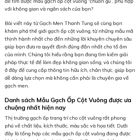
để tìm được mẫu gạch ốp cột vuông “chuẩn gu”, phù hợp
với không gian và ngân sách của bạn?
Bài viết này từ Gạch Men Thanh Tung sẽ cùng bạn
khám phá thế giới gạch ốp cột vuông, từ những mẫu mã
thịnh hành nhất cho đến những lời khuyên chuyên sâu
giúp bạn đưa ra quyết định đúng đắn nhất cho tổ ấm
của mình. Chúng tôi hiểu rằng bạn đang tìm kiếm giải
pháp thực tế để làm đẹp không gian sống, và chúng tôi
ở đây để cung cấp thông tin hữu ích, chân thực, giúp bạn
dễ dàng lựa chọn mà không cần phải là chuyên gia về
gạch men.
Danh sách Mẫu Gạch Ốp Cột Vuông được ưa
chuộng nhất hiện nay
Thị trường gạch ốp trang trí cho cột vuông rất phong
phú về chất liệu, kích thước, màu sắc và họa tiết. Dưới
đây là tổng hợp các mẫu gạch ốp cột vuông đang được