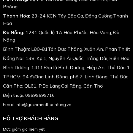
Phòng
Thanh Hóa:
23-24 KCN Tây Bắc Ga, Đông Cương,Thanh
Hoá
Đà Nẵng:
1231 Quốc lộ 1A Hòa Phước, Hòa Vang, Đà
Nẵng
Bình Thuận: L80-81Tôn Đức Thắng, Xuân An, Phan Thiết
Đồng Nai: 138, Kp.1, Nguyễn Ái Quốc, Trảng Dài, Biên Hòa
Bình Dương: 1411 Đại lộ Bình Dương, Hiệp An, Thủ Dầu 1
TPHCM: 94 đường Linh Đông, phố 7, Linh Đông, Thủ Đức
Cần Thơ: QL61, P.Ba Láng,Cái Răng, Cần Thơ
Điện thoại: 09699599716
Email: info@gachmenthanhtung.vn
HỖ TRỢ KHÁCH HÀNG
Mức giảm giá niêm yết