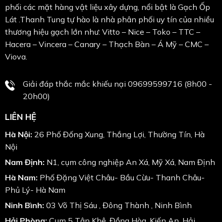
phối các mặt hàng vật liệu xây dựng, nổi bật là Gạch Ốp
Lát .Thanh Tung tự hào là nhà phân phối uy tín của nhiều
thương hiệu gạch lớn như: Vitto – Nice – Toko – TTC –
Hacera – Vincera – Canary – Thạch Bàn – Á Mỹ – CMC –
Viova.
Giải đáp thắc mắc khiếu nại 09699599716 (8h00 -
20h00)
LIÊN HỆ
Hà Nội:
26 Phố Đống Xung, Thắng Lợi, Thường Tín, Hà
Nội
Nam Định:
N1, cụm công nghiệp An Xá, Mỹ Xá, Nam Định
Hà Nam:
Phố Đặng Việt Châu- Bầu Cừu- Thanh Châu-
Phủ Lý- Hà Nam
Ninh Bình:
03 Võ Thị Sáu , Đông Thành , Ninh Bình
Hải Phòng:
Cụm 5 Tân Khê, Đồng Hòa, Kiến An, Hải