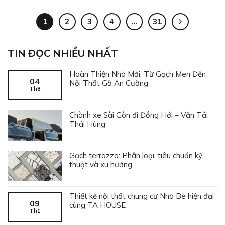
1
2
3
4
…
31
TIN ĐỌC NHIỀU NHẤT
Hoàn Thiện Nhà Mới: Từ Gạch Men Đến
04
Nội Thất Gỗ An Cường
Th8
Chành xe Sài Gòn đi Đồng Hới – Vận Tải
Thái Hùng
Gạch terrazzo: Phân loại, tiêu chuẩn kỹ
thuật và xu hướng
Thiết kế nội thất chung cư Nhà Bè hiện đại
09
cùng TA HOUSE
Th1