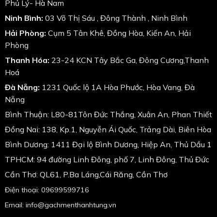
Phủ Lý- Hà Nam
Ninh Bình:
03 Võ Thị Sáu , Đông Thành , Ninh Bình
Hải Phòng:
Cụm 5 Tân Khê, Đồng Hòa, Kiến An, Hải
Phòng
Thanh Hóa:
23-24 KCN Tây Bắc Ga, Đông Cương,Thanh
Hoá
Đà Nẵng:
1231 Quốc lộ 1A Hòa Phước, Hòa Vang, Đà
Nẵng
Bình Thuận: L80-81Tôn Đức Thắng, Xuân An, Phan Thiết
Đồng Nai: 138, Kp.1, Nguyễn Ái Quốc, Trảng Dài, Biên Hòa
Bình Dương: 1411 Đại lộ Bình Dương, Hiệp An, Thủ Dầu 1
TPHCM: 94 đường Linh Đông, phố 7, Linh Đông, Thủ Đức
Cần Thơ: QL61, P.Ba Láng,Cái Răng, Cần Thơ
Điện thoại: 09699599716
Email: info@gachmenthanhtung.vn