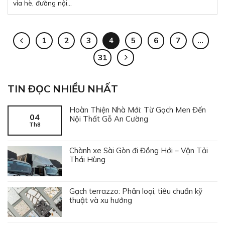
vỉa hè, đường nội...
1
2
3
4
5
6
7
…
31
TIN ĐỌC NHIỀU NHẤT
Hoàn Thiện Nhà Mới: Từ Gạch Men Đến
04
Nội Thất Gỗ An Cường
Th8
Chành xe Sài Gòn đi Đồng Hới – Vận Tải
Thái Hùng
Gạch terrazzo: Phân loại, tiêu chuẩn kỹ
thuật và xu hướng