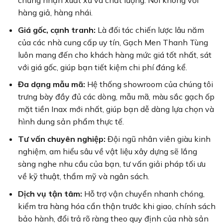
chứng nhận xuất xứ và chất lượng. Nói không với
hàng giả, hàng nhái.
Giá gốc, cạnh tranh:
Là đối tác chiến lược lâu năm
của các nhà cung cấp uy tín, Gạch Men Thanh Tùng
luôn mang đến cho khách hàng mức giá tốt nhất, sát
với giá gốc, giúp bạn tiết kiệm chi phí đáng kể.
Đa dạng mẫu mã:
Hệ thống showroom của chúng tôi
trưng bày đầy đủ các dòng, mẫu mã, màu sắc gạch ốp
mặt tiền Inax mới nhất, giúp bạn dễ dàng lựa chọn và
hình dung sản phẩm thực tế.
Tư vấn chuyên nghiệp:
Đội ngũ nhân viên giàu kinh
nghiệm, am hiểu sâu về vật liệu xây dựng sẽ lắng
sàng nghe nhu cầu của bạn, tư vấn giải pháp tối ưu
về kỹ thuật, thẩm mỹ và ngân sách.
Dịch vụ tận tâm:
Hỗ trợ vận chuyển nhanh chóng,
kiểm tra hàng hóa cẩn thận trước khi giao, chính sách
bảo hành, đổi trả rõ ràng theo quy định của nhà sản