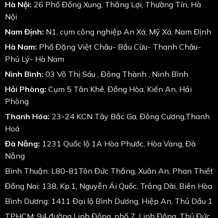
Hà Nội:
26 Phố Đống Xung, Thắng Lợi, Thường Tín, Hà
Nội
Nam Định:
N1, cụm công nghiệp An Xá, Mỹ Xá, Nam Định
Hà Nam:
Phố Đặng Việt Châu- Bầu Cừu- Thanh Châu-
Phủ Lý- Hà Nam
Ninh Bình:
03 Võ Thị Sáu , Đông Thành , Ninh Bình
Hải Phòng:
Cụm 5 Tân Khê, Đồng Hòa, Kiến An, Hải
Phòng
Thanh Hóa:
23-24 KCN Tây Bắc Ga, Đông Cương,Thanh
Hoá
Đà Nẵng:
1231 Quốc lộ 1A Hòa Phước, Hòa Vang, Đà
Nẵng
Bình Thuận: L80-81Tôn Đức Thắng, Xuân An, Phan Thiết
Đồng Nai: 138, Kp.1, Nguyễn Ái Quốc, Trảng Dài, Biên Hòa
Bình Dương: 1411 Đại lộ Bình Dương, Hiệp An, Thủ Dầu 1
TPHCM: 94 đường Linh Đông, phố 7, Linh Đông, Thủ Đức