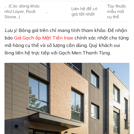
… (Các dòng khác
Tùy thuộc
Liên hệ để có
như Layer, Rock
…
mẫu mã
giá tốt nhất
Stone…)
cụ thể
Lưu ý:
Bảng giá trên chỉ mang tính tham khảo. Để nhận
báo
Giá Gạch ốp Mặt Tiền Inax
chính xác nhất cho từng
mã hàng cụ thể và số lượng cần dùng, Quý khách vui
lòng liên hệ trực tiếp với Gạch Men Thanh Tùng.