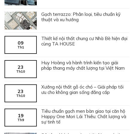
Gạch terrazzo: Phân loại, tiêu chuẩn kỹ
thuật và xu hướng
Thiết kế nội thất chung cư Nhà Bè hiện đại
09
cùng TA HOUSE
Th1
Huy Hoàng và hành trình kiến tạo giải
23
pháp thang máy chất lượng tại Việt Nam
Th10
Xưởng nội thất gỗ óc chó – Giải pháp tối
23
ưu cho không gian sống đẳng cấp
Th10
Tiêu chuẩn gạch men bàn giao tại căn hộ
19
Happy One Mori Lái Thiêu: Chất lượng và
Th9
sự tinh tế