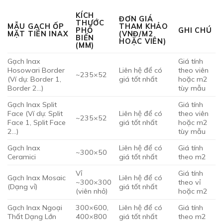
KÍCH
ĐƠN GIÁ
THƯỚC
MẪU GẠCH ỐP
THAM KHẢO
PHỔ
GHI CHÚ
MẶT TIỀN INAX
(VNĐ/M2
BIẾN
HOẶC VIÊN)
(MM)
Gạch Inax
Giá tính
Hosowari Border
Liên hệ để có
theo viên
~235×52
(Ví dụ: Border 1,
giá tốt nhất
hoặc m2
Border 2…)
tùy mẫu
Gạch Inax Split
Giá tính
Face (Ví dụ: Split
Liên hệ để có
theo viên
~235×52
Face 1, Split Face
giá tốt nhất
hoặc m2
2…)
tùy mẫu
Gạch Inax
Liên hệ để có
Giá tính
~300×50
Ceramici
giá tốt nhất
theo m2
Vỉ
Giá tính
Gạch Inax Mosaic
Liên hệ để có
~300×300
theo vỉ
(Dạng vỉ)
giá tốt nhất
(viên nhỏ)
hoặc m2
Gạch Inax Ngoại
300×600,
Liên hệ để có
Giá tính
Thất Dạng Lớn
400×800
giá tốt nhất
theo m2