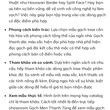
thuật như Hosowari Border hay Split Face? Hay bạn
ưu tiên sự bền vững, dễ vệ sinh với công nghệ tự làm
sạch? Việc này giúp bạn tập trung vào các dòng gạch
có đặc điểm phù hợp.
Phong cách kiến trúc:
Lựa chọn mẫu gạch Inax cần
hài hòa với phong cách tổng thể của ngôi nhà. Gạch
thanh dài, màu sắc hiện đại phù hợp nhà phố hiện
đại; gạch giả đá, kết cấu thô mộc có thể hợp với
phong cách bán cổ điển hoặc villa.
Tham khảo và so sánh:
Dựa trên ngân sách và nhu
cầu, hãy tham khảo các dòng gạch Inax thuộc phân
khúc đó. So sánh về mẫu mã, màu sắc, kích thước và
các tính năng đi kèm. Đừng ngại hỏi về sự khác biệt
giữa các dòng để hiểu rõ giá trị bạn nhận được.
Xem mẫu thực tế:
Hình ảnh trên mạng hay catalog
chỉ là tham khảo. Cách tốt nhất là đến trực tiếp
showroom Gạch Men Thanh Tùng để xem mẫu gạch