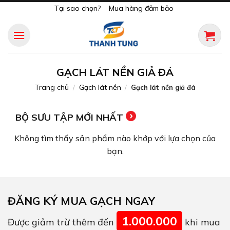
Skip
Tại sao chọn?
Mua hàng đảm bảo
to
content
GẠCH LÁT NỀN GIẢ ĐÁ
Trang chủ
Gạch lát nền​
/
/
Gạch lát nền giả đá
BỘ SƯU TẬP MỚI NHẤT
Không tìm thấy sản phẩm nào khớp với lựa chọn của
bạn.
ĐĂNG KÝ MUA GẠCH NGAY
1.000.000
Được giảm trừ thêm đến
khi mua