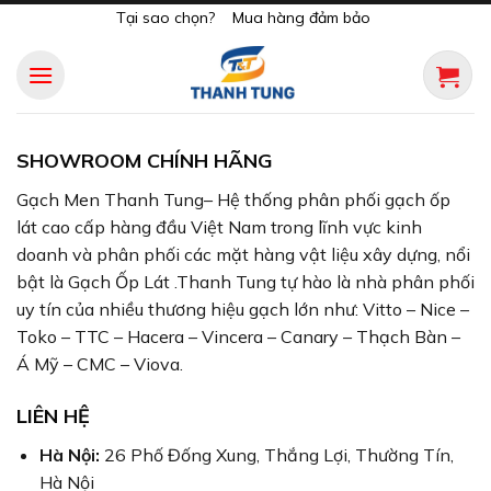
Skip
Tại sao chọn?
Mua hàng đảm bảo
to
content
SHOWROOM CHÍNH HÃNG
Gạch Men Thanh Tung– Hệ thống phân phối gạch ốp
lát cao cấp hàng đầu Việt Nam trong lĩnh vực kinh
doanh và phân phối các mặt hàng vật liệu xây dựng, nổi
bật là Gạch Ốp Lát .Thanh Tung tự hào là nhà phân phối
uy tín của nhiều thương hiệu gạch lớn như: Vitto – Nice –
Toko – TTC – Hacera – Vincera – Canary – Thạch Bàn –
Á Mỹ – CMC – Viova.
LIÊN HỆ
Hà Nội:
26 Phố Đống Xung, Thắng Lợi, Thường Tín,
Hà Nội