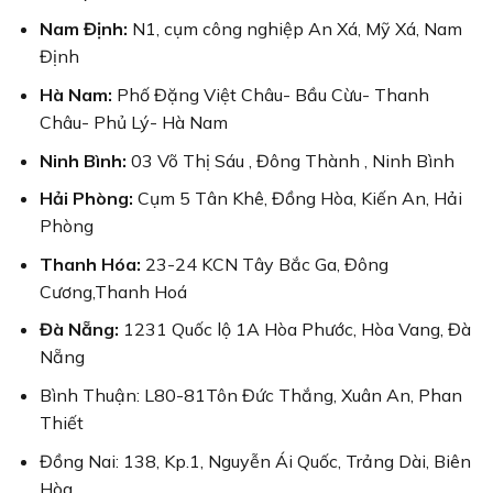
Nam Định:
N1, cụm công nghiệp An Xá, Mỹ Xá, Nam
Định
Hà Nam:
Phố Đặng Việt Châu- Bầu Cừu- Thanh
Châu- Phủ Lý- Hà Nam
Ninh Bình:
03 Võ Thị Sáu , Đông Thành , Ninh Bình
Hải Phòng:
Cụm 5 Tân Khê, Đồng Hòa, Kiến An, Hải
Phòng
Thanh Hóa:
23-24 KCN Tây Bắc Ga, Đông
Cương,Thanh Hoá
Đà Nẵng:
1231 Quốc lộ 1A Hòa Phước, Hòa Vang, Đà
Nẵng
Bình Thuận: L80-81Tôn Đức Thắng, Xuân An, Phan
Thiết
Đồng Nai: 138, Kp.1, Nguyễn Ái Quốc, Trảng Dài, Biên
Hòa