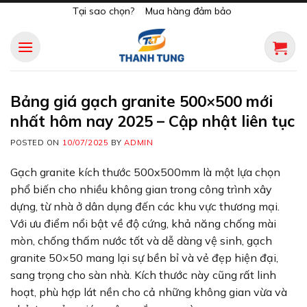
Skip
Tại sao chọn?
Mua hàng đảm bảo
to
content
Bảng giá gạch granite 500×500 mới
nhất hôm nay 2025 – Cập nhật liên tục
POSTED ON
10/07/2025
BY
ADMIN
Gạch granite kích thước 500x500mm là một lựa chọn
phổ biến cho nhiều không gian trong công trình xây
dựng, từ nhà ở dân dụng đến các khu vực thương mại.
Với ưu điểm nổi bật về độ cứng, khả năng chống mài
mòn, chống thấm nước tốt và dễ dàng vệ sinh, gạch
granite 50×50 mang lại sự bền bỉ và vẻ đẹp hiện đại,
sang trọng cho sàn nhà. Kích thước này cũng rất linh
hoạt, phù hợp lát nền cho cả những không gian vừa và