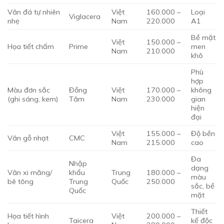
Vân đá tự nhiên
Việt
160.000 –
Loại
Viglacera
nhẹ
Nam
220.000
A1
Bề mặt
Việt
150.000 –
Họa tiết chấm
Prime
men
Nam
210.000
khô
Phù
hợp
Màu đơn sắc
Đồng
Việt
170.000 –
không
(ghi sáng, kem)
Tâm
Nam
230.000
gian
hiện
đại
Việt
155.000 –
Độ bền
Vân gỗ nhạt
CMC
Nam
215.000
cao
Đa
Nhập
dạng
Vân xi măng/
khẩu
Trung
180.000 –
màu
bê tông
Trung
Quốc
250.000
sắc, bề
Quốc
mặt
Thiết
Họa tiết hình
Việt
200.000 –
Taicera
kế độc