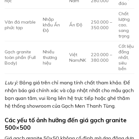
học
Nam
280.000
đáo
Chất
Nhập
lượng
Vân đá marble
250.000 –
khẩu Ấn
Ấn Độ
cao,
phức tạp
350.000
Độ
sang
trọng
Cốt liệu
Gạch granite
Nhiều
đồng
Việt
220.000 –
toàn phần (Full
thương
nhất,
Nam/NK
380.000
Body)
hiệu
siêu
bền
Lưu ý:
Bảng giá trên chỉ mang tính chất tham khảo. Để
nhận báo giá chính xác và cập nhật nhất cho mẫu gạch
bạn quan tâm, vui lòng liên hệ trực tiếp hoặc ghé thăm
hệ thống showroom của Gạch Men Thanh Tùng.
Các yếu tố ảnh hưởng đến giá gạch granite
500×500
Giá gạch granite 50×50 không cố định mà dao động dựa