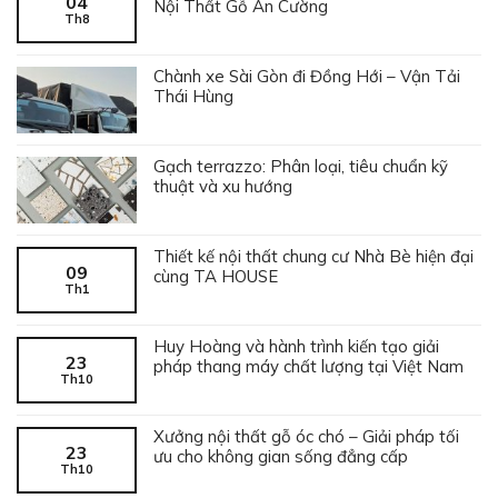
04
Nội Thất Gỗ An Cường
Th8
Chành xe Sài Gòn đi Đồng Hới – Vận Tải
Thái Hùng
Gạch terrazzo: Phân loại, tiêu chuẩn kỹ
thuật và xu hướng
Thiết kế nội thất chung cư Nhà Bè hiện đại
09
cùng TA HOUSE
Th1
Huy Hoàng và hành trình kiến tạo giải
23
pháp thang máy chất lượng tại Việt Nam
Th10
Xưởng nội thất gỗ óc chó – Giải pháp tối
23
ưu cho không gian sống đẳng cấp
Th10