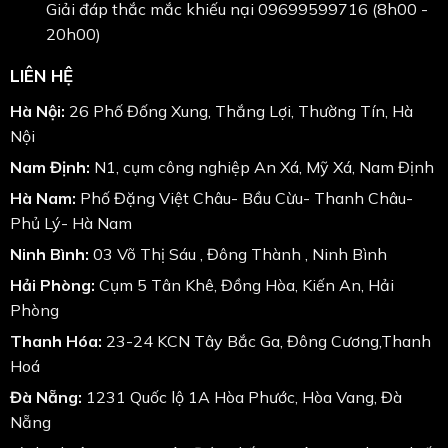
Giải đáp thắc mắc khiếu nại 09699599716 (8h00 -
20h00)
LIÊN HỆ
Hà Nội:
26 Phố Đống Xung, Thắng Lợi, Thường Tín, Hà
Nội
Nam Định:
N1, cụm công nghiệp An Xá, Mỹ Xá, Nam Định
Hà Nam:
Phố Đặng Việt Châu- Bầu Cừu- Thanh Châu-
Phủ Lý- Hà Nam
Ninh Bình:
03 Võ Thị Sáu , Đông Thành , Ninh Bình
Hải Phòng:
Cụm 5 Tân Khê, Đồng Hòa, Kiến An, Hải
Phòng
Thanh Hóa:
23-24 KCN Tây Bắc Ga, Đông Cương,Thanh
Hoá
Đà Nẵng:
1231 Quốc lộ 1A Hòa Phước, Hòa Vang, Đà
Nẵng