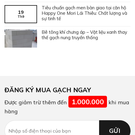
Tiêu chuẩn gạch men bàn giao tại căn hộ
19
Happy One Mori Lái Thiêu: Chất lượng và
Th9
sự tinh tế
Bê tông khí chưng áp – Vật liệu xanh thay
thế gạch nung truyền thống
ĐĂNG KÝ MUA GẠCH NGAY
1.000.000
Được giảm trừ thêm đến
khi mua
hàng