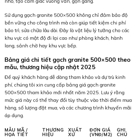
nhỏ, tạo cảm giác vuông vắn, gọn gàng.
Sử dụng gạch granite 500×500 không chỉ đảm bảo độ
bền vững cho công trình mà còn giúp tiết kiệm chi phí
bảo trì, sửa chữa lâu dài. Đây là vật liệu lý tưởng cho các
khu vực có mật độ đi lại cao như phòng khách, hành
lang, sảnh chờ hay khu vực bếp.
Bảng giá chi tiết gạch granite 500×500 theo
mẫu, thương hiệu cập nhật 2025
Để quý khách hàng dễ dàng tham khảo và dự trù kinh
phí, chúng tôi xin cung cấp bảng giá gạch granite
500×500 tham khảo mới nhất năm 2025. Lưu ý rằng
mức giá này có thể thay đổi tùy thuộc vào thời điểm mua
hàng, số lượng đặt mua, và các chương trình khuyến mãi
áp dụng.
MẪU MÃ /
THƯƠNG
XUẤT
ĐƠN GIÁ
GHI
HỌA TIẾT
HIỆU
XỨ
(VNĐ/M2)
CHÚ