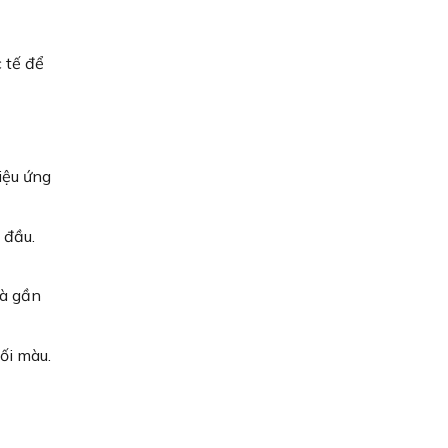
 tế để
iệu ứng
 đầu.
và gần
ối màu.