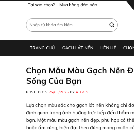
Skip
Tại sao chọn?
Mua hàng đảm bảo
to
content
Tìm
kiếm:
TRANG CHỦ
GẠCH LÁT NỀN​
LIÊN HỆ
CHỌ
Chọn Mẫu Màu Gạch Nền Đẹ
Sống Của Bạn
POSTED ON
25/05/2025
BY
ADMIN
Lựa chọn màu sắc cho gạch lát nền không chỉ đơ
định quan trọng ảnh hưởng trực tiếp đến thẩm m
bạn. Một mẫu màu gạch nền đẹp, phù hợp có thể
hoặc ấm cúng, hiện đại theo đúng mong muốn củ