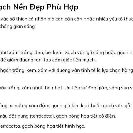
ạch Nền Đẹp Phù Hợp
ào sở thích cá nhân mà còn cần cân nhắc nhiều yếu tố thực
không gian sống.
 như xám, trắng, đen, be, kem. Gạch vân gỗ sáng hoặc gạch h
để giảm đường ron, tạo cảm giác liền mạch.
ạch trắng, kem, xám với đường vân tinh tế là lựa chọn hàng
.
u trắng, xám nhạt, be nhạt. Ưu tiên sự đơn giản, sáng sủa 
ng, xi măng xám đậm, gạch giả kim loại, hoặc gạch vân gỗ t
u đất nung (terracotta), gạch bông họa tiết cổ điển.
rracotta, gạch bông họa tiết hình học.