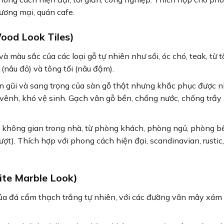
ương mại, quán cafe.
ood Look Tiles)
à màu sắc của các loại gỗ tự nhiên như sồi, óc chó, teak, từ 
(nâu đỏ) và tông tối (nâu đậm).
n gũi và sang trọng của sàn gỗ thật nhưng khắc phục được 
vênh, khó vệ sinh. Gạch vân gỗ bền, chống nước, chống trầy
 không gian trong nhà, từ phòng khách, phòng ngủ, phòng b
ợt). Thích hợp với phong cách hiện đại, scandinavian, rustic,
te Marble Look)
ủa đá cẩm thạch trắng tự nhiên, với các đường vân mây xám