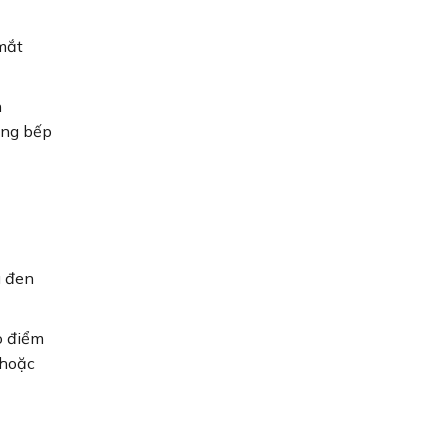
mắt
n
òng bếp
u đen
o điểm
 hoặc