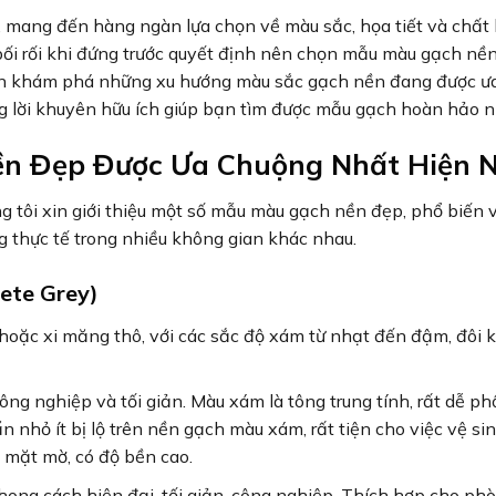
, mang đến hàng ngàn lựa chọn về màu sắc, họa tiết và chất l
bối rối khi đứng trước quyết định nên chọn mẫu màu gạch nề
bạn khám phá những xu hướng màu sắc gạch nền đang được ư
g lời khuyên hữu ích giúp bạn tìm được mẫu gạch hoàn hảo n
n Đẹp Được Ưa Chuộng Nhất Hiện 
g tôi xin giới thiệu một số mẫu màu gạch nền đẹp, phổ biến 
 thực tế trong nhiều không gian khác nhau.
ete Grey)
ặc xi măng thô, với các sắc độ xám từ nhạt đến đậm, đôi k
ông nghiệp và tối giản. Màu xám là tông trung tính, rất dễ ph
n nhỏ ít bị lộ trên nền gạch màu xám, rất tiện cho việc vệ sin
 mặt mờ, có độ bền cao.
ong cách hiện đại, tối giản, công nghiệp. Thích hợp cho ph