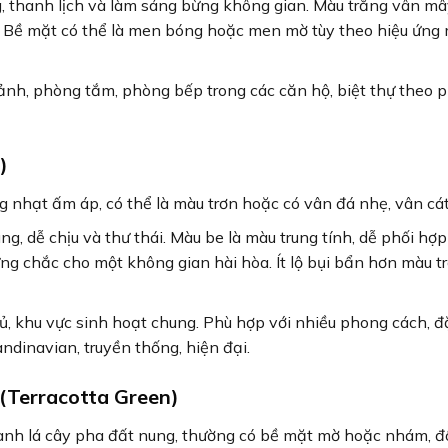
, thanh lịch và làm sáng bừng không gian. Màu trắng vân mâ
. Bề mặt có thể là men bóng hoặc men mờ tùy theo hiệu ứng
nh, phòng tắm, phòng bếp trong các căn hộ, biệt thự theo 
)
 nhạt ấm áp, có thể là màu trơn hoặc có vân đá nhẹ, vân cát
, dễ chịu và thư thái. Màu be là màu trung tính, dễ phối hợp
ng chắc cho một không gian hài hòa. Ít lộ bụi bẩn hơn màu t
 khu vực sinh hoạt chung. Phù hợp với nhiều phong cách, đ
dinavian, truyền thống, hiện đại.
(Terracotta Green)
nh lá cây pha đất nung, thường có bề mặt mờ hoặc nhám, đô