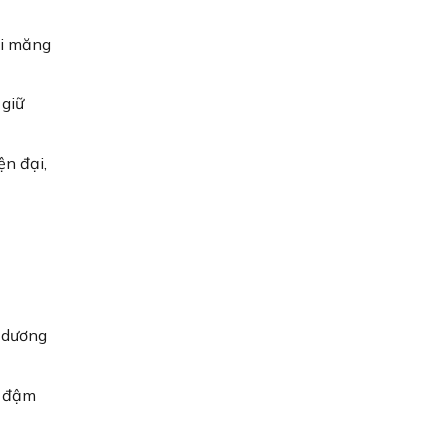
xi măng
 giữ
ện đại,
h dương
g đậm