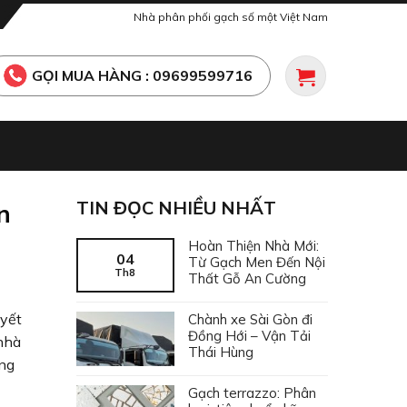
Nhà phân phối gạch số một Việt Nam
GỌI MUA HÀNG : 09699599716
TIN ĐỌC NHIỀU NHẤT
n
Hoàn Thiện Nhà Mới:
04
Từ Gạch Men Đến Nội
Th8
Thất Gỗ An Cường
uyết
Chành xe Sài Gòn đi
Đồng Hới – Vận Tải
nhà
Thái Hùng
ọng
Gạch terrazzo: Phân