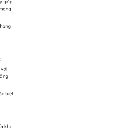
y giúp
 mong
phong
.
 với
rắng
ặc biệt
i khi