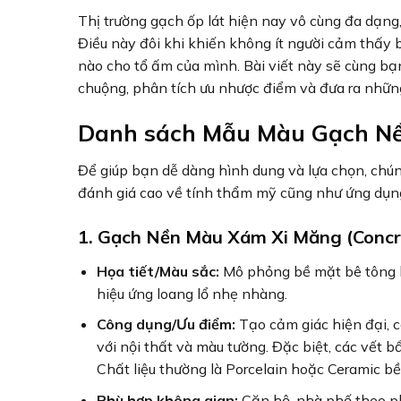
Thị trường gạch ốp lát hiện nay vô cùng đa dạng
Điều này đôi khi khiến không ít người cảm thấy 
nào cho tổ ấm của mình. Bài viết này sẽ cùng 
chuộng, phân tích ưu nhược điểm và đưa ra nhữn
Danh sách Mẫu Màu Gạch Nề
Để giúp bạn dễ dàng hình dung và lựa chọn, chún
đánh giá cao về tính thẩm mỹ cũng như ứng dụng
1. Gạch Nền Màu Xám Xi Măng (Concr
Họa tiết/Màu sắc:
Mô phỏng bề mặt bê tông ho
hiệu ứng loang lổ nhẹ nhàng.
Công dụng/Ưu điểm:
Tạo cảm giác hiện đại, c
với nội thất và màu tường. Đặc biệt, các vết bẩ
Chất liệu thường là Porcelain hoặc Ceramic bề
Phù hợp không gian:
Căn hộ, nhà phố theo ph