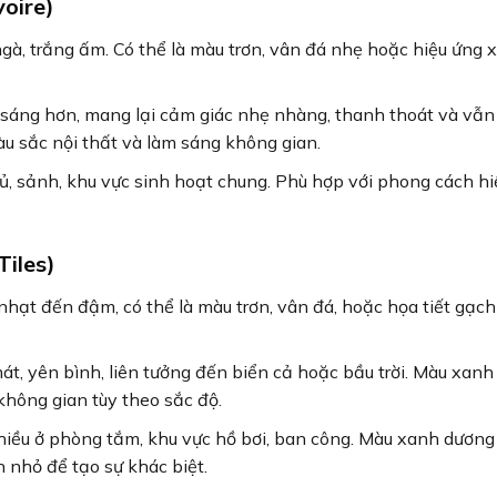
oire)
, trắng ấm. Có thể là màu trơn, vân đá nhẹ hoặc hiệu ứng 
áng hơn, mang lại cảm giác nhẹ nhàng, thanh thoát và vẫn
u sắc nội thất và làm sáng không gian.
 sảnh, khu vực sinh hoạt chung. Phù hợp với phong cách hi
iles)
hạt đến đậm, có thể là màu trơn, vân đá, hoặc họa tiết gạch
át, yên bình, liên tưởng đến biển cả hoặc bầu trời. Màu xan
hông gian tùy theo sắc độ.
iều ở phòng tắm, khu vực hồ bơi, ban công. Màu xanh dươn
nhỏ để tạo sự khác biệt.