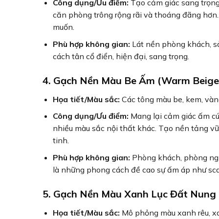
Công dụng/Ưu điểm:
Tạo cảm giác sang trọng
căn phòng trông rộng rãi và thoáng đãng hơn
muốn.
Phù hợp không gian:
Lát nền phòng khách, sả
cách tân cổ điển, hiện đại, sang trọng.
4. Gạch Nền Màu Be Ấm (Warm Beige
Họa tiết/Màu sắc:
Các tông màu be, kem, vàng
Công dụng/Ưu điểm:
Mang lại cảm giác ấm cúng
nhiều màu sắc nội thất khác. Tạo nền tảng vữ
tinh.
Phù hợp không gian:
Phòng khách, phòng ngủ,
là những phong cách đề cao sự ấm áp như scan
5. Gạch Nền Màu Xanh Lục Đất Nung 
Họa tiết/Màu sắc:
Mô phỏng màu xanh rêu, xa