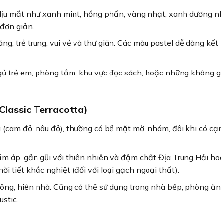
ịu mắt như xanh mint, hồng phấn, vàng nhạt, xanh dương n
 đơn giản.
ng, trẻ trung, vui vẻ và thư giãn. Các màu pastel dễ dàng kết
ủ trẻ em, phòng tắm, khu vực đọc sách, hoặc những không g
Classic Terracotta)
(cam đỏ, nâu đỏ), thường có bề mặt mờ, nhám, đôi khi có cạ
 áp, gần gũi với thiên nhiên và đậm chất Địa Trung Hải ho
i tiết khắc nghiệt (đối với loại gạch ngoại thất).
ông, hiên nhà. Cũng có thể sử dụng trong nhà bếp, phòng ă
stic.