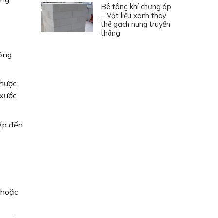
Bê tông khí chưng áp
– Vật liệu xanh thay
thế gạch nung truyền
thống
tông
nhược
 xước
ếp đến
 hoặc