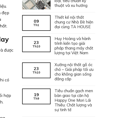
loại, tiêu chuẩn kỹ
thuật và xu hướng
iệu.
n đẹp
Thiết kế nội thất
a
09
chung cư Nhà Bè hiện
Th1
hất.
đại cùng TA HOUSE
Nay
Huy Hoàng và hành
23
trình kiến tạo giải
Th10
pháp thang máy chất
và được
lượng tại Việt Nam
Xưởng nội thất gỗ óc
23
chó – Giải pháp tối ưu
Th10
cho không gian sống
đẳng cấp
hi có
Tiêu chuẩn gạch men
19
ối hợp
bàn giao tại căn hộ
Th9
Happy One Mori Lái
h.
Thiêu: Chất lượng và
sự tinh tế
òng