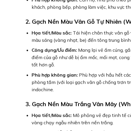
khách, phòng bếp, phòng làm việc, khu vực th
2. Gạch Nền Màu Vân Gỗ Tự Nhiên (W
Họa tiết/Màu sắc:
Tái hiện chân thực vân gỗ v
màu sáng (vàng nhạt, be) đến tông trung bình 
Công dụng/Ưu điểm:
Mang lại vẻ ấm cúng, gầ
điểm của gỗ như dễ bị ẩm mốc, mối mọt, cong 
tốt hơn gỗ.
Phù hợp không gian:
Phù hợp với hầu hết các
phòng tắm (với loại gạch vân gỗ chống trơn trư
indochine.
3. Gạch Nền Màu Trắng Vân Mây (Whi
Họa tiết/Màu sắc:
Mô phỏng vẻ đẹp tinh tế c
vàng chạy ngẫu nhiên trên nền trắng.