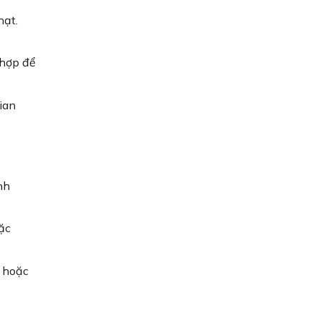
hạt.
 hợp để
ian
nh
ặc
n hoặc