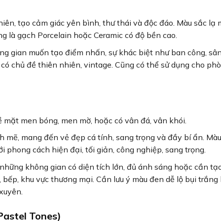
ên, tạo cảm giác yên bình, thư thái và độc đáo. Màu sắc lạ 
 là gạch Porcelain hoặc Ceramic có độ bền cao.
g gian muốn tạo điểm nhấn, sự khác biệt như ban công, sâ
 có chủ đề thiên nhiên, vintage. Cũng có thể sử dụng cho ph
ề mặt men bóng, men mờ, hoặc có vân đá, vân khói.
mẽ, mang đến vẻ đẹp cá tính, sang trọng và đầy bí ẩn. Mà
i phong cách hiện đại, tối giản, công nghiệp, sang trọng.
hững không gian có diện tích lớn, đủ ánh sáng hoặc cần tạ
ếp, khu vực thương mại. Cần lưu ý màu đen dễ lộ bụi trắng
xuyên.
Pastel Tones)