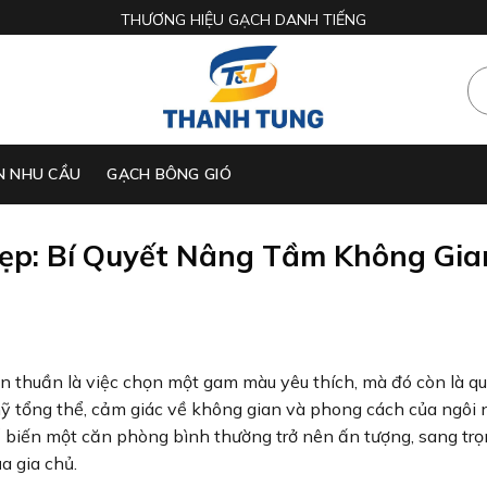
THƯƠNG HIỆU GẠCH DANH TIẾNG
N NHU CẦU
GẠCH BÔNG GIÓ
p: Bí Quyết Nâng Tầm Không Gia
n thuần là việc chọn một gam màu yêu thích, mà đó còn là q
ỹ tổng thể, cảm giác về không gian và phong cách của ngôi 
 biến một căn phòng bình thường trở nên ấn tượng, sang tr
a gia chủ.