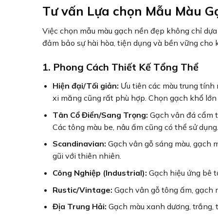
Tư vấn Lựa chọn Mẫu Màu G
Việc chọn mẫu màu gạch nền đẹp không chỉ dựa v
đảm bảo sự hài hòa, tiện dụng và bền vững cho 
1. Phong Cách Thiết Kế Tổng Thể
Hiện đại/Tối giản:
Ưu tiên các màu trung tính
xi măng cũng rất phù hợp. Chọn gạch khổ lớn 
Tân Cổ Điển/Sang Trọng:
Gạch vân đá cẩm th
Các tông màu be, nâu ấm cũng có thể sử dụng
Scandinavian:
Gạch vân gỗ sáng màu, gạch mà
gũi với thiên nhiên.
Công Nghiệp (Industrial):
Gạch hiệu ứng bê tô
Rustic/Vintage:
Gạch vân gỗ tông ấm, gạch mà
Địa Trung Hải:
Gạch màu xanh dương, trắng, te