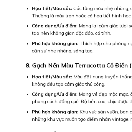
Họa tiết/Màu sắc:
Các tông màu nhẹ nhàng, d
Thường là màu trơn hoặc có họa tiết hình học
Công dụng/Ưu điểm:
Mang lại cảm giác tươi sá
tạo nên không gian độc đáo, cá tính.
Phù hợp không gian:
Thích hợp cho phòng ng
cần sự nhẹ nhàng, sáng tạo.
8. Gạch Nền Màu Terracotta Cổ Điển (
Họa tiết/Màu sắc:
Màu đất nung truyền thống 
không đều tạo cảm giác thủ công.
Công dụng/Ưu điểm:
Mang vẻ đẹp mộc mạc, ấm
phong cách đồng quê. Độ bền cao, chịu được thờ
Phù hợp không gian:
Khu vực sân vườn, ban c
những khu vực muốn tạo điểm nhấn vintage, ru