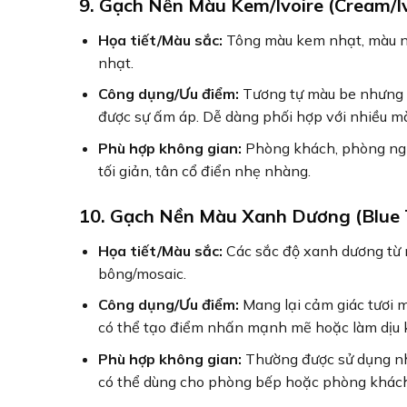
9. Gạch Nền Màu Kem/Ivoire (Cream/Iv
Họa tiết/Màu sắc:
Tông màu kem nhạt, màu ngà
nhạt.
Công dụng/Ưu điểm:
Tương tự màu be nhưng s
được sự ấm áp. Dễ dàng phối hợp với nhiều mà
Phù hợp không gian:
Phòng khách, phòng ngủ,
tối giản, tân cổ điển nhẹ nhàng.
10. Gạch Nền Màu Xanh Dương (Blue T
Họa tiết/Màu sắc:
Các sắc độ xanh dương từ n
bông/mosaic.
Công dụng/Ưu điểm:
Mang lại cảm giác tươi m
có thể tạo điểm nhấn mạnh mẽ hoặc làm dịu k
Phù hợp không gian:
Thường được sử dụng nh
có thể dùng cho phòng bếp hoặc phòng khách 