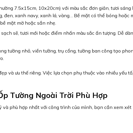
thường 7.5x15cm, 10x20cm) với màu sắc đơn giản, tươi sáng
g, đen, xanh navy, xanh lá, vàng… Bề mặt có thể bóng hoặc 
n bề mặt mờ hoặc sần nhẹ.
 sạch sẽ, tươi mới hoặc điểm nhấn màu sắc ấn tượng. Dễ dàn
ảng tường nhỏ, viền tường, trụ cổng, tường ban công tạo pho
o.
đẹp và ưu thế riêng. Việc lựa chọn phụ thuộc vào nhiều yếu t
Ốp Tường Ngoài Trời Phù Hợp
ý và phù hợp nhất với công trình của mình, bạn cần xem xét