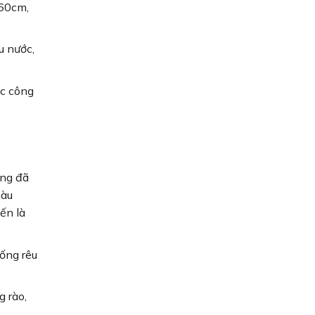
x60cm,
u nước,
ác công
ống đã
màu
ến là
ống rêu
g rào,