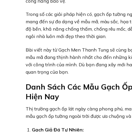
công năng bảo vệ.
Trong số các giải pháp hiện có, gạch ốp tường n
mang đến sự đa dạng về mẫu mã, màu sắc, họa tiế
độ bền, khả năng chống thấm, chống rêu mốc, dễ dà
ngôi nhà luôn mới đẹp theo thời gian.
Bài viết này từ Gạch Men Thanh Tung sẽ cùng bạ
mẫu mã đang thịnh hành nhất cho đến những kin
với công trình của mình. Dù bạn đang xây mới ha
quan trọng của bạn.
Danh Sách Các Mẫu Gạch Ốp
Hiện Nay
Thị trường gạch ốp lát ngày càng phong phú, man
mẫu gạch ốp tường ngoài trời được ưa chuộng và
Gạch Giả Đá Tự Nhiên: