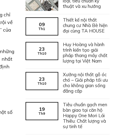
loại, tiêu chuẩn kỹ
thuật và xu hướng
g chỉ
Thiết kế nội thất
rội về
09
chung cư Nhà Bè hiện
Th1
” của
đại cùng TA HOUSE
Huy Hoàng và hành
23
trình kiến tạo giải
ừ những
Th10
pháp thang máy chất
p nhất
lượng tại Việt Nam
 định
Xưởng nội thất gỗ óc
23
chó – Giải pháp tối ưu
Th10
cho không gian sống
đẳng cấp
Tiêu chuẩn gạch men
19
bàn giao tại căn hộ
một số
Th9
Happy One Mori Lái
Thiêu: Chất lượng và
sự tinh tế