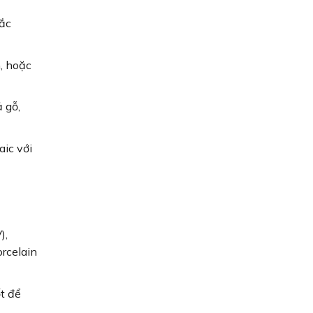
ắc
, hoặc
 gỗ,
aic với
),
orcelain
t để