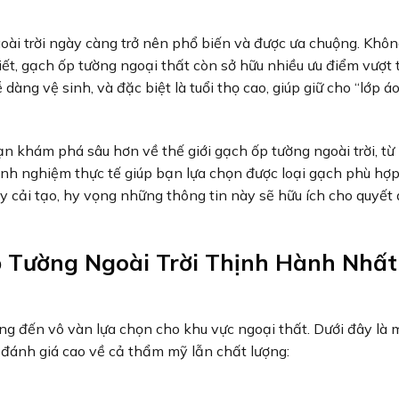
goài trời ngày càng trở nên phổ biến và được ưa chuộng. Khôn
t, gạch ốp tường ngoại thất còn sở hữu nhiều ưu điểm vượt t
ng vệ sinh, và đặc biệt là tuổi thọ cao, giúp giữ cho “lớp áo
n khám phá sâu hơn về thế giới gạch ốp tường ngoài trời, t
h nghiệm thực tế giúp bạn lựa chọn được loại gạch phù hợ
y cải tạo, hy vọng những thông tin này sẽ hữu ích cho quyết
 Tường Ngoài Trời Thịnh Hành Nhất
g đến vô vàn lựa chọn cho khu vực ngoại thất. Dưới đây là 
 đánh giá cao về cả thẩm mỹ lẫn chất lượng: