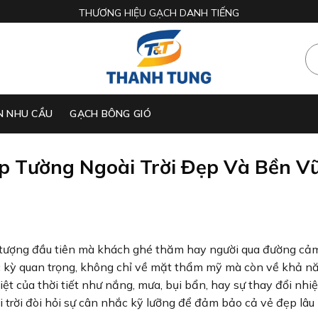
THƯƠNG HIỆU GẠCH DANH TIẾNG
N NHU CẦU
GẠCH BÔNG GIÓ
 Tường Ngoài Trời Đẹp Và Bền V
ấn tượng đầu tiên mà khách ghé thăm hay người qua đường c
cực kỳ quan trọng, không chỉ về mặt thẩm mỹ mà còn về khả n
t của thời tiết như nắng, mưa, bụi bẩn, hay sự thay đổi nhiệ
i trời đòi hỏi sự cân nhắc kỹ lưỡng để đảm bảo cả vẻ đẹp lâu