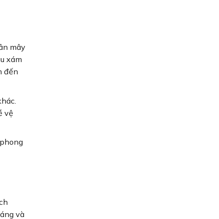
vân mây
àu xám
m đến
khác.
ễ vệ
g phong
ạch
dáng và