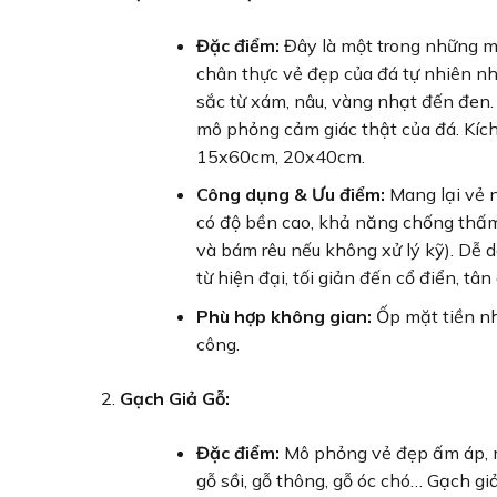
Đặc điểm:
Đây là một trong những m
chân thực vẻ đẹp của đá tự nhiên như
sắc từ xám, nâu, vàng nhạt đến đen
mô phỏng cảm giác thật của đá. Kíc
15x60cm, 20x40cm.
Công dụng & Ưu điểm:
Mang lại vẻ n
có độ bền cao, khả năng chống thấm 
và bám rêu nếu không xử lý kỹ). Dễ d
từ hiện đại, tối giản đến cổ điển, tân 
Phù hợp không gian:
Ốp mặt tiền nhà
công.
Gạch Giả Gỗ:
Đặc điểm:
Mô phỏng vẻ đẹp ấm áp, m
gỗ sồi, gỗ thông, gỗ óc chó… Gạch giả