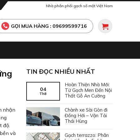
Nhà phân phối gạch số một Việt Nam
GỌI MUA HÀNG : 09699599716
TIN ĐỌC NHIỀU NHẤT
ững
Hoàn Thiện Nhà Mới:
04
Từ Gạch Men Đến Nội
Th8
Thất Gỗ An Cường
ảm nhận
Chành xe Sài Gòn đi
Đồng Hới – Vận Tải
ăng
Thái Hùng
t độ.
 bền và
Gạch terrazzo: Phân