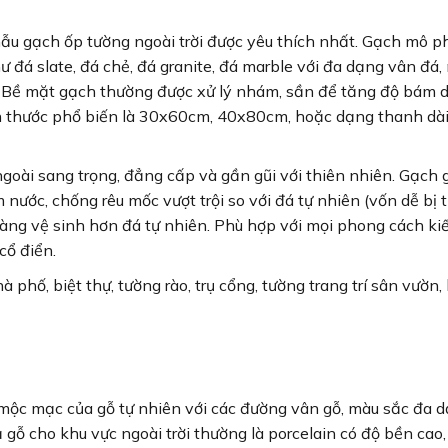
ẫu gạch ốp tường ngoài trời được yêu thích nhất. Gạch mô 
 đá slate, đá chẻ, đá granite, đá marble với đa dạng vân đá,
. Bề mặt gạch thường được xử lý nhám, sần để tăng độ bám d
h thước phổ biến là 30x60cm, 40x80cm, hoặc dạng thanh dà
goài sang trọng, đẳng cấp và gần gũi với thiên nhiên. Gạch 
nước, chống rêu mốc vượt trội so với đá tự nhiên (vốn dễ bị
àng vệ sinh hơn đá tự nhiên. Phù hợp với mọi phong cách kiế
cổ điển.
 phố, biệt thự, tường rào, trụ cổng, tường trang trí sân vườn,
ộc mạc của gỗ tự nhiên với các đường vân gỗ, màu sắc đa d
 gỗ cho khu vực ngoài trời thường là porcelain có độ bền cao,