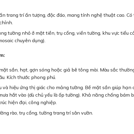
 trang trí ấn tượng, độc đáo, mang tính nghệ thuật cao. Có 
chỉnh.
ng tường nhỏ ở mặt tiền, trụ cổng, viền tường, khu vực tiểu 
 mosaic chuyên dụng).
m:
mặt sần, hạt, gợn sóng hoặc giả bê tông mài. Màu sắc thường
nâu. Kích thước phong phú.
 và hiệu ứng thị giác cho mảng tường. Bề mặt sần giúp hạn c
c mưa hắt vào (dù chủ yếu là ốp tường). Khả năng chống bám b
rúc hiện đại, công nghiệp.
ờng rào, trụ cổng, tường trang trí sân vườn.