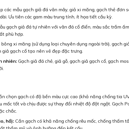
p các mẫu gạch giả đá vân mây, giả xi măng, gạch thẻ đơn s
ài. Ưu tiên các gam màu trung tính, ít họa tiết cầu kỳ.
u gạch giả đá tự nhiên với vân đá cổ điển, màu sắc trầm ấm
ất phù hợp.
bông xi măng (sử dụng loại chuyên dụng ngoài trời), gạch giả
 giả gạch cổ tạo nên vẻ đẹp đặc trưng.
n nhiên:
Gạch giả đá chẻ, giả gỗ, gạch giả gạch cổ, gạch mos
i.
n chọn gạch có độ bền màu cực cao (khả năng chống tia UV
 mốc tốt và chịu được sự thay đổi nhiệt độ đột ngột. Gạch P
ặc chắc.
o, hồ):
Cần gạch có khả năng chống rêu mốc, chống thấm tố
 mất thẩm mỹ và ảnh hưởng đến kết cấu.