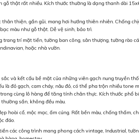
n gỗ thật rất nhiều. Kích thước thường là dạng thanh dài 15
thân thiện, gần gũi, mang hơi hướng thiên nhiên. Chống chị
ạc màu như gỗ thật. Dễ vệ sinh, bảo trì.
trang trí mặt tiền, tường ban công, sân thượng, tường rào c
andinavian, hoặc nhà vườn.
sắc và kết cấu bề mặt của những viên gạch nung truyền th
u là đỏ gạch, cam cháy, nâu đỏ, có thể pha trộn nhiều tone 
trong cùng lô hàng để tăng tính chân thực. Kích thước phổ bi
thường sần, không đều màu.
đẹp hoài cổ, mộc mạc, ấm cúng. Rất bền màu, chống thấm, ch
ộc đáo.
ền các công trình mang phong cách vintage, Industrial, tườn
nhà hàng, homestay.