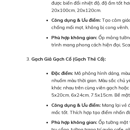
được biến đổi nhiệt độ, độ ẩm tốt hơ
20x100cm, 20x120cm.
Công dụng & Ưu điểm:
Tạo cảm giác 
chống mối mọt, không bị cong vênh, b
Phù hợp không gian:
Ốp mảng tường 
trình mang phong cách hiện đại, Sc
Gạch Giả Gạch Cổ (Gạch Thẻ Cổ):
Đặc điểm:
Mô phỏng hình dáng, màu 
nhuốm màu thời gian. Màu sắc chủ yế
khác nhau trên cùng viên gạch hoặc 
5x20cm, 6x24cm, 7.5x15cm. Bề mặt 
Công dụng & Ưu điểm:
Mang lại vẻ 
mốc tốt. Thích hợp tạo điểm nhấn đ
Phù hợp không gian:
Ốp tường mặt ti
trụ cổng, tường trang trí quán cafe, 