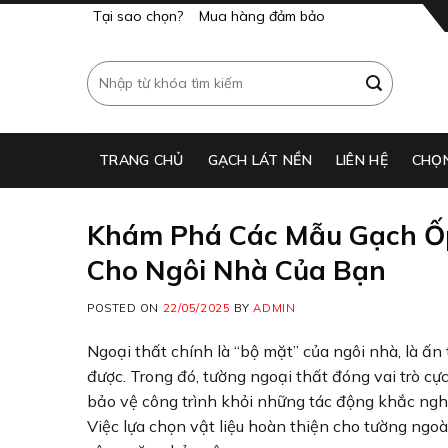
Skip
Tại sao chọn?
Mua hàng đảm bảo
to
content
Tìm
kiếm:
TRANG CHỦ
GẠCH LÁT NỀN​
LIÊN HỆ
CHỌ
Khám Phá Các Mẫu Gạch Ốp
Cho Ngôi Nhà Của Bạn
POSTED ON
22/05/2025
BY
ADMIN
Ngoại thất chính là “bộ mặt” của ngôi nhà, là 
được. Trong đó, tường ngoại thất đóng vai trò 
bảo vệ công trình khỏi những tác động khắc nghiệ
Việc lựa chọn vật liệu hoàn thiện cho tường ngoà