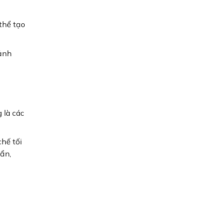
thể tạo
cảnh
 là các
hế tối
ẩn,