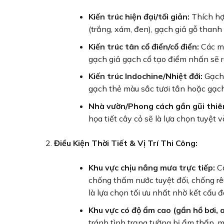
Kiến trúc hiện đại/tối giản:
Thích hợ
(trắng, xám, đen), gạch giả gỗ thanh d
Kiến trúc tân cổ điển/cổ điển:
Các mẫ
gạch giả gạch cổ tạo điểm nhấn sẽ r
Kiến trúc Indochine/Nhiệt đới:
Gạch 
gạch thẻ màu sắc tươi tắn hoặc gạch
Nhà vườn/Phong cách gần gũi thiê
họa tiết cây cỏ sẽ là lựa chọn tuyệt vờ
Điều Kiện Thời Tiết & Vị Trí Thi Công:
Khu vực chịu nắng mưa trực tiếp:
Cầ
chống thấm nước tuyệt đối, chống rêu
là lựa chọn tối ưu nhất nhờ kết cấu đ
Khu vực có độ ẩm cao (gần hồ bơi, a
tránh tình trạng tường bị ẩm thấp,