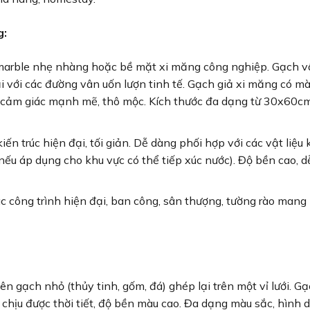
g:
marble nhẹ nhàng hoặc bề mặt xi măng công nghiệp. Gạch 
i với các đường vân uốn lượn tinh tế. Gạch giả xi măng có m
 cảm giác mạnh mẽ, thô mộc. Kích thước đa dạng từ 30x60c
ến trúc hiện đại, tối giản. Dễ dàng phối hợp với các vật liệu 
ếu áp dụng cho khu vực có thể tiếp xúc nước). Độ bền cao, d
c công trình hiện đại, ban công, sân thượng, tường rào man
ên gạch nhỏ (thủy tinh, gốm, đá) ghép lại trên một vỉ lưới. G
 chịu được thời tiết, độ bền màu cao. Đa dạng màu sắc, hình 