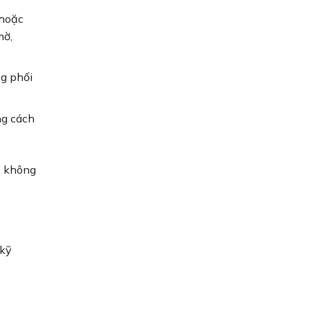
 hoặc
mờ,
g phối
ng cách
ố, không
 kỹ