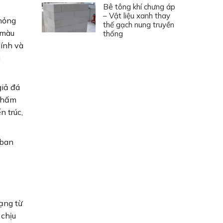
Bê tông khí chưng áp
– Vật liệu xanh thay
phỏng
thế gạch nung truyền
 màu
thống
ính và
i
giả đá
 thấm
n trúc,
 ban
ạng từ
 chịu