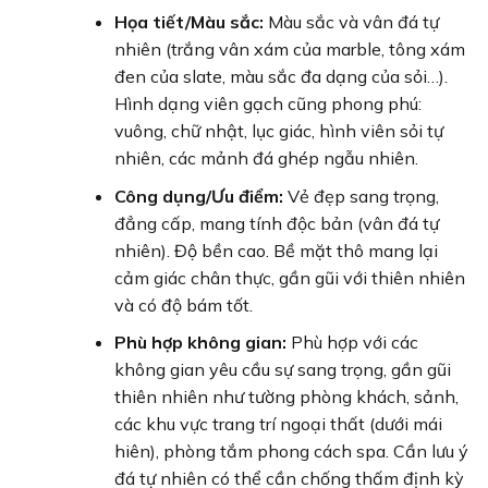
Họa tiết/Màu sắc:
Màu sắc và vân đá tự
nhiên (trắng vân xám của marble, tông xám
đen của slate, màu sắc đa dạng của sỏi…).
Hình dạng viên gạch cũng phong phú:
vuông, chữ nhật, lục giác, hình viên sỏi tự
nhiên, các mảnh đá ghép ngẫu nhiên.
Công dụng/Ưu điểm:
Vẻ đẹp sang trọng,
đẳng cấp, mang tính độc bản (vân đá tự
nhiên). Độ bền cao. Bề mặt thô mang lại
cảm giác chân thực, gần gũi với thiên nhiên
và có độ bám tốt.
Phù hợp không gian:
Phù hợp với các
không gian yêu cầu sự sang trọng, gần gũi
thiên nhiên như tường phòng khách, sảnh,
các khu vực trang trí ngoại thất (dưới mái
hiên), phòng tắm phong cách spa. Cần lưu ý
đá tự nhiên có thể cần chống thấm định kỳ