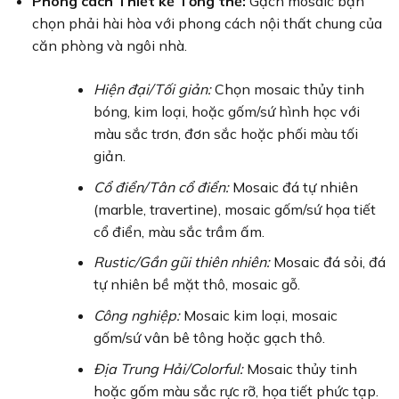
Phong cách Thiết kế Tổng thể:
Gạch mosaic bạn
chọn phải hài hòa với phong cách nội thất chung của
căn phòng và ngôi nhà.
Hiện đại/Tối giản:
Chọn mosaic thủy tinh
bóng, kim loại, hoặc gốm/sứ hình học với
màu sắc trơn, đơn sắc hoặc phối màu tối
giản.
Cổ điển/Tân cổ điển:
Mosaic đá tự nhiên
(marble, travertine), mosaic gốm/sứ họa tiết
cổ điển, màu sắc trầm ấm.
Rustic/Gần gũi thiên nhiên:
Mosaic đá sỏi, đá
tự nhiên bề mặt thô, mosaic gỗ.
Công nghiệp:
Mosaic kim loại, mosaic
gốm/sứ vân bê tông hoặc gạch thô.
Địa Trung Hải/Colorful:
Mosaic thủy tinh
hoặc gốm màu sắc rực rỡ, họa tiết phức tạp.