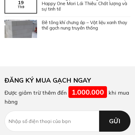
19
Happy One Mori Lái Thiêu: Chất lượng và
Th9
sự tinh tế
Bê tông khí chưng áp – Vật liệu xanh thay
thế gạch nung truyền thống
ĐĂNG KÝ MUA GẠCH NGAY
1.000.000
Được giảm trừ thêm đến
khi mua
hàng