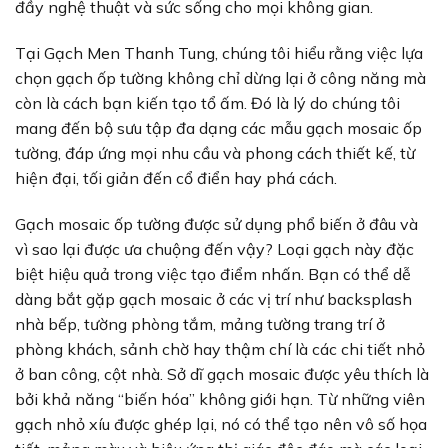
đầy nghệ thuật và sức sống cho mọi không gian.
Tại Gạch Men Thanh Tung, chúng tôi hiểu rằng việc lựa
chọn gạch ốp tường không chỉ dừng lại ở công năng mà
còn là cách bạn kiến tạo tổ ấm. Đó là lý do chúng tôi
mang đến bộ sưu tập đa dạng các mẫu gạch mosaic ốp
tường, đáp ứng mọi nhu cầu và phong cách thiết kế, từ
hiện đại, tối giản đến cổ điển hay phá cách.
Gạch mosaic ốp tường được sử dụng phổ biến ở đâu và
vì sao lại được ưa chuộng đến vậy? Loại gạch này đặc
biệt hiệu quả trong việc tạo điểm nhấn. Bạn có thể dễ
dàng bắt gặp gạch mosaic ở các vị trí như backsplash
nhà bếp, tường phòng tắm, mảng tường trang trí ở
phòng khách, sảnh chờ hay thậm chí là các chi tiết nhỏ
ở ban công, cột nhà. Sở dĩ gạch mosaic được yêu thích là
bởi khả năng “biến hóa” không giới hạn. Từ những viên
gạch nhỏ xíu được ghép lại, nó có thể tạo nên vô số họa