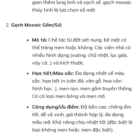
gian thêm lung linh và sạch sẽ, gạch mosaic
thủy tinh là lựa chọn số một.
Gạch Mosaic Gốm/Sứ:
Mô tả:
Chế tác từ đất sét nung, bề mặt có
thể tráng men hoặc không. Các viên nhỏ có
nhiều hình dạng (vuông, chữ nhật, lục giác,
vảy cá…) và kích thước.
Họa tiết/Màu sắc:
Đa dạng nhất về màu
sắc, họa tiết in (vân đá, vân gỗ, hoa văn
hình học…), men rạn, men gốm truyền thống.
Có cả loại men bóng và men mờ.
Công dụng/Ưu điểm:
Độ bền cao, chống ẩm
tốt, dễ vệ sinh, giá thành hợp lý, đa dạng
mẫu mã. Khả năng chịu nhiệt tốt (đặc biệt là
loại không men hoặc men đặc biệt).