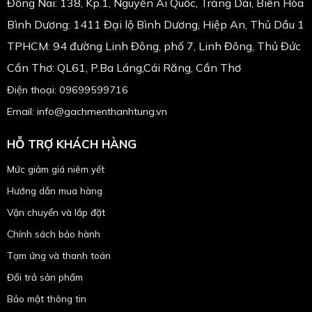
Đồng Nai: 138, Kp.1, Nguyễn Ái Quốc, Trảng Dài, Biên Hòa
Bình Dương: 1411 Đại lộ Bình Dương, Hiệp An, Thủ Dầu 1
TPHCM: 94 đường Linh Đông, phố 7, Linh Đông, Thủ Đức
Cần Thơ: QL61, P.Ba Láng,Cái Răng, Cần Thơ
Điện thoại: 09699599716
Email: info@gachmenthanhtung.vn
HỖ TRỢ KHÁCH HÀNG
Mức giảm giá niêm yết
Hướng dẫn mua hàng
Vận chuyển và lắp đặt
Chính sách bảo hành
Tạm ứng và thanh toán
Đổi trả sản phẩm
Bảo mật thông tin