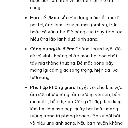
được dán sẵn trên vỉ lưới tiện lợi cho thi
công.
Họa tiết/Màu sắc:
Đa dạng màu sắc rực rỡ,
pastel, ánh kim, chuyển màu (ombre), trơn
hoặc có vân nhẹ. Độ bóng của thủy tinh tạo
hiệu ứng lấp lánh dưới ánh sáng.
Công dụng/Ưu điểm:
Chống thấm tuyệt đối,
dễ vệ sinh, không bị ăn mòn bởi hóa chất
tẩy rửa thông thường. Bề mặt bóng bẩy
mang lại cảm giác sang trọng, hiện đại và
tươi sáng.
Phù hợp không gian:
Tuyệt vời cho khu vực
ẩm ướt như phòng tắm (tường vòi sen, bồn
rửa mặt), hồ bơi, spa. Cũng rất đẹp khi dùng
làm backsplash bếp, quầy bar hoặc mảng
tường trang trí phòng khách cần sự nổi bật
và hiệu ứng ánh sáng. Nếu bạn muốn không