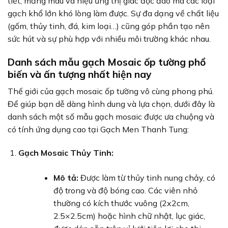
tiết, mảng màu và hiệu ứng thị giác độc đáo mà các loại
gạch khổ lớn khó lòng làm được. Sự đa dạng về chất liệu
(gốm, thủy tinh, đá, kim loại…) cũng góp phần tạo nên
sức hút và sự phù hợp với nhiều môi trường khác nhau.
Danh sách mẫu gạch Mosaic ốp tường phổ
biến và ấn tượng nhất hiện nay
Thế giới của gạch mosaic ốp tường vô cùng phong phú.
Để giúp bạn dễ dàng hình dung và lựa chọn, dưới đây là
danh sách một số mẫu gạch mosaic được ưa chuộng và
có tính ứng dụng cao tại Gạch Men Thanh Tung:
Gạch Mosaic Thủy Tinh:
Mô tả:
Được làm từ thủy tinh nung chảy, có
độ trong và độ bóng cao. Các viên nhỏ
thường có kích thước vuông (2x2cm,
2.5×2.5cm) hoặc hình chữ nhật, lục giác,