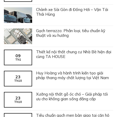
Chành xe Sài Gòn đi Đồng Hới – Vận Tải
Thái Hùng
Gạch terrazzo: Phân loại, tiêu chuẩn kỹ
thuật và xu hướng
Thiết kế nội thất chung cư Nhà Bè hiện đại
09
cùng TA HOUSE
Th1
Huy Hoàng và hành trình kiến tạo giải
23
pháp thang máy chất lượng tại Việt Nam
Th10
Xưởng nội thất gỗ óc chó – Giải pháp tối
23
ưu cho không gian sống đẳng cấp
Th10
Tiêu chuẩn gạch men bàn giao tại căn hộ