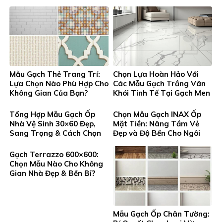
Gạch Men Thanh Tung
Mẫu Gạch Thẻ Trang Trí:
Chọn Lựa Hoàn Hảo Với
Lựa Chọn Nào Phù Hợp Cho
Các Mẫu Gạch Trắng Vân
Không Gian Của Bạn?
Khói Tinh Tế Tại Gạch Men
Thanh Tung
Tổng Hợp Mẫu Gạch Ốp
Chọn Mẫu Gạch INAX Ốp
Nhà Vệ Sinh 30×60 Đẹp,
Mặt Tiền: Nâng Tầm Vẻ
Sang Trọng & Cách Chọn
Đẹp và Độ Bền Cho Ngôi
Chuẩn
Nhà Bạn
Gạch Terrazzo 600×600:
Chọn Mẫu Nào Cho Không
Gian Nhà Đẹp & Bền Bỉ?
Mẫu Gạch Ốp Chân Tường: