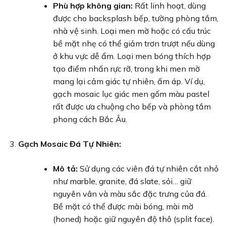
Phù hợp không gian:
Rất linh hoạt, dùng
được cho backsplash bếp, tường phòng tắm,
nhà vệ sinh. Loại men mờ hoặc có cấu trúc
bề mặt nhẹ có thể giảm trơn trượt nếu dùng
ở khu vực dễ ẩm. Loại men bóng thích hợp
tạo điểm nhấn rực rỡ, trong khi men mờ
mang lại cảm giác tự nhiên, ấm áp. Ví dụ,
gạch mosaic lục giác men gốm màu pastel
rất được ưa chuộng cho bếp và phòng tắm
phong cách Bắc Âu.
Gạch Mosaic Đá Tự Nhiên:
Mô tả:
Sử dụng các viên đá tự nhiên cắt nhỏ
như marble, granite, đá slate, sỏi… giữ
nguyên vân và màu sắc đặc trưng của đá.
Bề mặt có thể được mài bóng, mài mờ
(honed) hoặc giữ nguyên độ thô (split face).