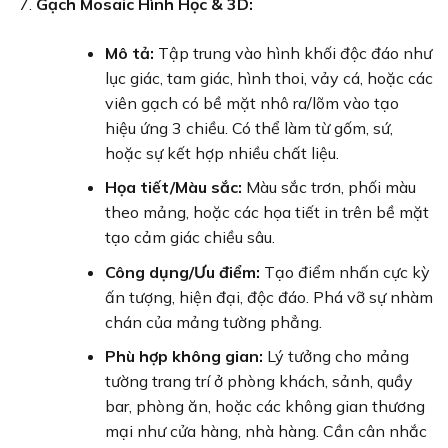
Gạch Mosaic Hình Học & 3D:
Mô tả:
Tập trung vào hình khối độc đáo như
lục giác, tam giác, hình thoi, vảy cá, hoặc các
viên gạch có bề mặt nhô ra/lõm vào tạo
hiệu ứng 3 chiều. Có thể làm từ gốm, sứ,
hoặc sự kết hợp nhiều chất liệu.
Họa tiết/Màu sắc:
Màu sắc trơn, phối màu
theo mảng, hoặc các họa tiết in trên bề mặt
tạo cảm giác chiều sâu.
Công dụng/Ưu điểm:
Tạo điểm nhấn cực kỳ
ấn tượng, hiện đại, độc đáo. Phá vỡ sự nhàm
chán của mảng tường phẳng.
Phù hợp không gian:
Lý tưởng cho mảng
tường trang trí ở phòng khách, sảnh, quầy
bar, phòng ăn, hoặc các không gian thương
mại như cửa hàng, nhà hàng. Cần cân nhắc