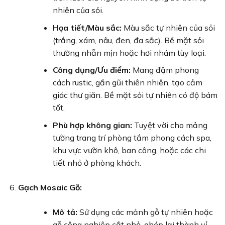
nhiên của sỏi.
Họa tiết/Màu sắc:
Màu sắc tự nhiên của sỏi
(trắng, xám, nâu, đen, đa sắc). Bề mặt sỏi
thường nhẵn mịn hoặc hơi nhám tùy loại.
Công dụng/Ưu điểm:
Mang đậm phong
cách rustic, gần gũi thiên nhiên, tạo cảm
giác thư giãn. Bề mặt sỏi tự nhiên có độ bám
tốt.
Phù hợp không gian:
Tuyệt vời cho mảng
tường trang trí phòng tắm phong cách spa,
khu vực vườn khô, ban công, hoặc các chi
tiết nhỏ ở phòng khách.
Gạch Mosaic Gỗ:
Mô tả:
Sử dụng các mảnh gỗ tự nhiên hoặc
gỗ công nghiệp cắt nhỏ, ghép lại thành vỉ.