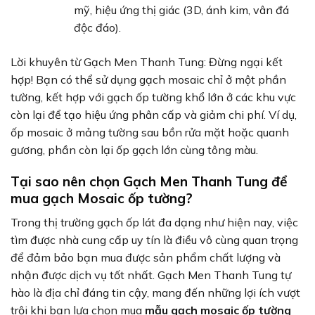
mỹ, hiệu ứng thị giác (3D, ánh kim, vân đá
độc đáo).
Lời khuyên từ Gạch Men Thanh Tung: Đừng ngại kết
hợp! Bạn có thể sử dụng gạch mosaic chỉ ở một phần
tường, kết hợp với gạch ốp tường khổ lớn ở các khu vực
còn lại để tạo hiệu ứng phân cấp và giảm chi phí. Ví dụ,
ốp mosaic ở mảng tường sau bồn rửa mặt hoặc quanh
gương, phần còn lại ốp gạch lớn cùng tông màu.
Tại sao nên chọn Gạch Men Thanh Tung để
mua gạch Mosaic ốp tường?
Trong thị trường gạch ốp lát đa dạng như hiện nay, việc
tìm được nhà cung cấp uy tín là điều vô cùng quan trọng
để đảm bảo bạn mua được sản phẩm chất lượng và
nhận được dịch vụ tốt nhất. Gạch Men Thanh Tung tự
hào là địa chỉ đáng tin cậy, mang đến những lợi ích vượt
trội khi bạn lựa chọn mua
mẫu gạch mosaic ốp tường