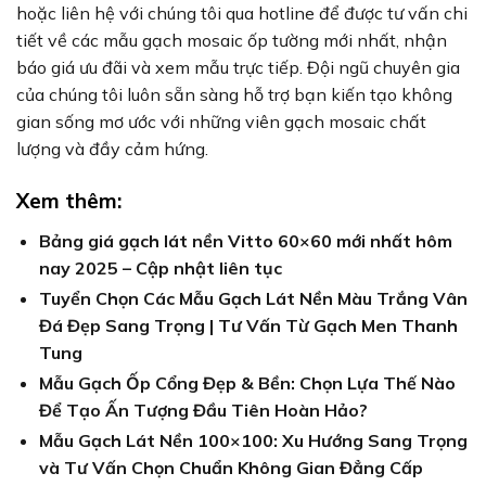
hoặc liên hệ với chúng tôi qua hotline để được tư vấn chi
tiết về các mẫu gạch mosaic ốp tường mới nhất, nhận
báo giá ưu đãi và xem mẫu trực tiếp. Đội ngũ chuyên gia
của chúng tôi luôn sẵn sàng hỗ trợ bạn kiến tạo không
gian sống mơ ước với những viên gạch mosaic chất
lượng và đầy cảm hứng.
Xem thêm:
Bảng giá gạch lát nền Vitto 60×60 mới nhất hôm
nay 2025 – Cập nhật liên tục
Tuyển Chọn Các Mẫu Gạch Lát Nền Màu Trắng Vân
Đá Đẹp Sang Trọng | Tư Vấn Từ Gạch Men Thanh
Tung
Mẫu Gạch Ốp Cổng Đẹp & Bền: Chọn Lựa Thế Nào
Để Tạo Ấn Tượng Đầu Tiên Hoàn Hảo?
Mẫu Gạch Lát Nền 100×100: Xu Hướng Sang Trọng
và Tư Vấn Chọn Chuẩn Không Gian Đẳng Cấp