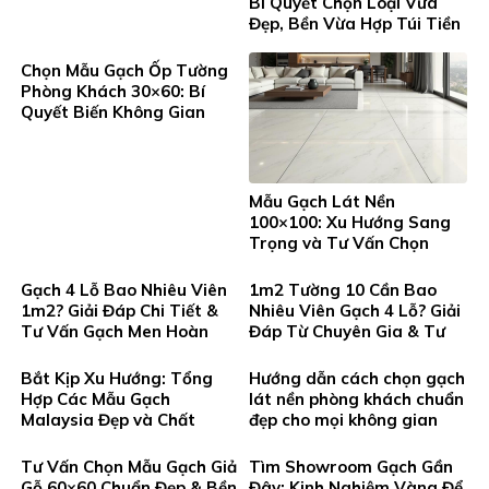
Bí Quyết Chọn Loại Vừa
Đẹp, Bền Vừa Hợp Túi Tiền
Chọn Mẫu Gạch Ốp Tường
Phòng Khách 30×60: Bí
Quyết Biến Không Gian
Sống Thêm Sang Trọng
Và Đẳng Cấp
Mẫu Gạch Lát Nền
100×100: Xu Hướng Sang
Trọng và Tư Vấn Chọn
Chuẩn Không Gian Đẳng
Cấp
Gạch 4 Lỗ Bao Nhiêu Viên
1m2 Tường 10 Cần Bao
1m2? Giải Đáp Chi Tiết &
Nhiêu Viên Gạch 4 Lỗ? Giải
Tư Vấn Gạch Men Hoàn
Đáp Từ Chuyên Gia & Tư
Thiện Từ Thanh Tùng
Vấn Lựa Chọn Gạch Hoàn
Thiện Tại Gạch Men Thanh
Bắt Kịp Xu Hướng: Tổng
Hướng dẫn cách chọn gạch
Tung
Hợp Các Mẫu Gạch
lát nền phòng khách chuẩn
Malaysia Đẹp và Chất
đẹp cho mọi không gian
Lượng Cao Tại Gạch Men
Thanh Tung
Tư Vấn Chọn Mẫu Gạch Giả
Tìm Showroom Gạch Gần
Gỗ 60×60 Chuẩn Đẹp & Bền
Đây: Kinh Nghiệm Vàng Để