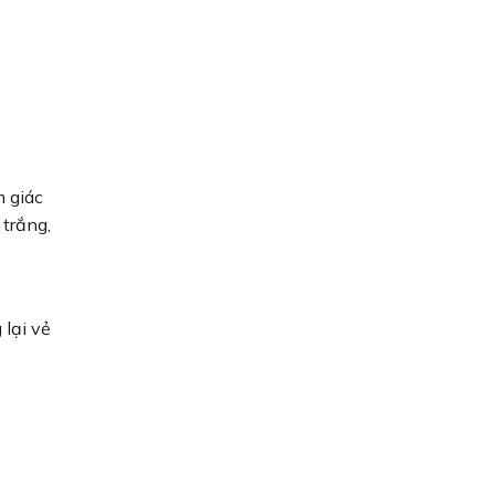
m giác
 trắng,
 lại vẻ