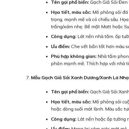
Tên gọi phổ biến:
Gạch Giả Sỏi Đen 
Họa tiết, màu sắc:
Mô phỏng sỏi đá 
trọng, mạnh mẽ và có chiều sâu. Họa 
trắng/xám nhẹ. Bề mặt Matt hoặc Su
Công dụng:
Lát nền nhà tắm, ốp tườ
Ưu điểm:
Che vết bẩn tốt hơn màu sán
Phù hợp không gian:
Nhà tắm phong 
phản mạnh mẽ. Thích hợp với nhà tắm
Mẫu Gạch Giả Sỏi Xanh Dương/Xanh Lá Nhạ
Tên gọi phổ biến:
Gạch Giả Sỏi Xanh
Họa tiết, màu sắc:
Mô phỏng sỏi cuội
hoặc dòng suối mát lành. Màu sắc tư
Công dụng:
Lát nền hoặc ốp tường nh
Ưu điểm:
Mang lại cảm giác mát mẻ, 