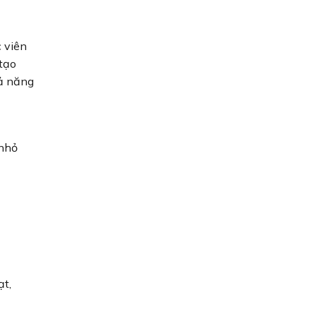
c viên
 tạo
hả năng
 nhỏ
ạt,