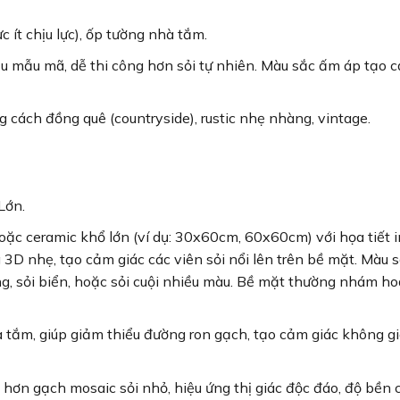
 ít chịu lực), ốp tường nhà tắm.
u mẫu mã, dễ thi công hơn sỏi tự nhiên. Màu sắc ấm áp tạo 
cách đồng quê (countryside), rustic nhẹ nhàng, vintage.
Lớn.
ặc ceramic khổ lớn (ví dụ: 30x60cm, 60x60cm) với họa tiết i
g 3D nhẹ, tạo cảm giác các viên sỏi nổi lên trên bề mặt. Màu 
sông, sỏi biển, hoặc sỏi cuội nhiều màu. Bề mặt thường nhám h
tắm, giúp giảm thiểu đường ron gạch, tạo cảm giác không gi
hơn gạch mosaic sỏi nhỏ, hiệu ứng thị giác độc đáo, độ bền c