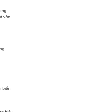
sang
út vân
ơng
i biển
ơn hiệu