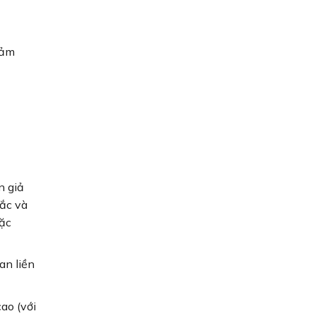
cảm
n giả
sắc và
oặc
an liền
ao (với