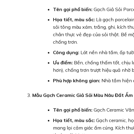
Tên gọi phổ biến:
Gạch Giả Sỏi Porc
Họa tiết, màu sắc:
Là gạch porcelain 
sỏi tông màu xám, trắng, ghi, kích th
chân thực vẻ đẹp của sỏi thật. Bề m
chống trơn.
Công dụng:
Lát nền nhà tắm, ốp tườ
Ưu điểm:
Bền, chống thấm tốt, chịu l
hơn), chống trơn trượt hiệu quả nhờ 
Phù hợp không gian:
Nhà tắm hiện đạ
Mẫu Gạch Ceramic Giả Sỏi Màu Nâu Đất Ấm
Tên gọi phổ biến:
Gạch Ceramic Vân 
Họa tiết, màu sắc:
Gạch ceramic, họa
mang lại cảm giác ấm cúng. Kích thư