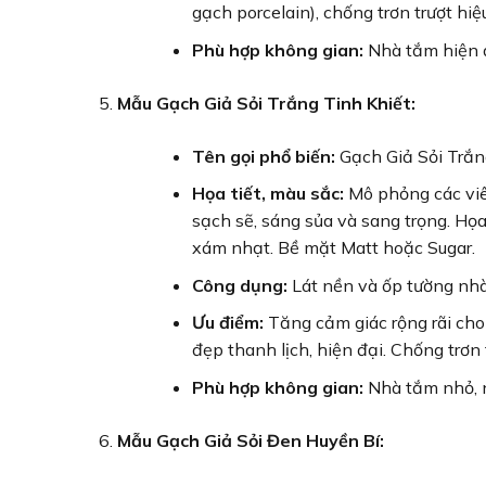
gạch porcelain), chống trơn trượt hi
Phù hợp không gian:
Nhà tắm hiện đạ
Mẫu Gạch Giả Sỏi Trắng Tinh Khiết:
Tên gọi phổ biến:
Gạch Giả Sỏi Trắn
Họa tiết, màu sắc:
Mô phỏng các viên
sạch sẽ, sáng sủa và sang trọng. Họa 
xám nhạt. Bề mặt Matt hoặc Sugar.
Công dụng:
Lát nền và ốp tường nhà
Ưu điểm:
Tăng cảm giác rộng rãi cho 
đẹp thanh lịch, hiện đại. Chống trơn
Phù hợp không gian:
Nhà tắm nhỏ, n
Mẫu Gạch Giả Sỏi Đen Huyền Bí: