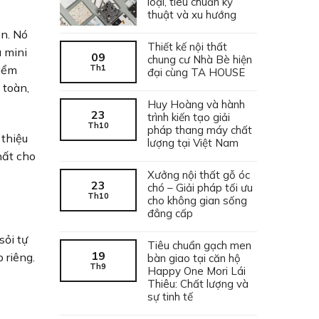
loại, tiêu chuẩn kỹ
thuật và xu hướng
ên. Nó
Thiết kế nội thất
a mini
09
chung cư Nhà Bè hiện
Th1
điểm
đại cùng TA HOUSE
 toàn,
Huy Hoàng và hành
23
trình kiến tạo giải
Th10
pháp thang máy chất
 thiệu
lượng tại Việt Nam
hất cho
Xưởng nội thất gỗ óc
23
chó – Giải pháp tối ưu
Th10
cho không gian sống
đẳng cấp
sỏi tự
Tiêu chuẩn gạch men
19
 riêng.
bàn giao tại căn hộ
Th9
Happy One Mori Lái
Thiêu: Chất lượng và
sự tinh tế