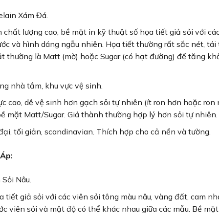
elain Xám Đá.
chất lượng cao, bề mặt in kỹ thuật số họa tiết giả sỏi với cá
ước và hình dáng ngẫu nhiên. Họa tiết thường rất sắc nét, tái
ặt thường là Matt (mờ) hoặc Sugar (có hạt đường) để tăng k
ng nhà tắm, khu vực vệ sinh.
ực cao, dễ vệ sinh hơn gạch sỏi tự nhiên (ít ron hơn hoặc ron
bề mặt Matt/Sugar. Giá thành thường hợp lý hơn sỏi tự nhiên.
i, tối giản, scandinavian. Thích hợp cho cả nền và tường.
 Áp:
Sỏi Nâu.
 tiết giả sỏi với các viên sỏi tông màu nâu, vàng đất, cam nh
ớc viên sỏi và mật độ có thể khác nhau giữa các mẫu. Bề mặt