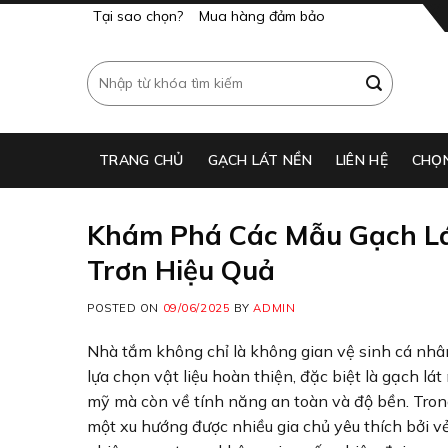
Skip
Tại sao chọn?
Mua hàng đảm bảo
to
content
Tìm
kiếm:
TRANG CHỦ
GẠCH LÁT NỀN​
LIÊN HỆ
CHỌ
Khám Phá Các Mẫu Gạch Lá
Trơn Hiệu Quả
POSTED ON
09/06/2025
BY
ADMIN
Nhà tắm không chỉ là không gian vệ sinh cá nhân 
lựa chọn vật liệu hoàn thiện, đặc biệt là gạch lá
mỹ mà còn về tính năng an toàn và độ bền. Tr
một xu hướng được nhiều gia chủ yêu thích bởi v