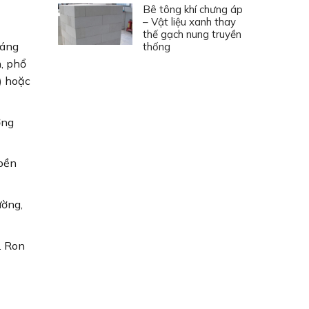
Bê tông khí chưng áp
– Vật liệu xanh thay
thế gạch nung truyền
dáng
thống
n, phổ
) hoặc
ờng
 bền
ường,
. Ron