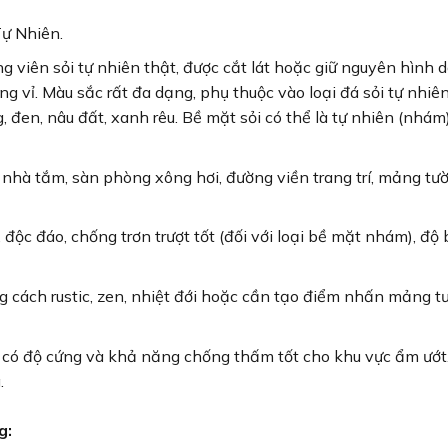
ự Nhiên.
 viên sỏi tự nhiên thật, được cắt lát hoặc giữ nguyên hình 
ừng vỉ. Màu sắc rất đa dạng, phụ thuộc vào loại đá sỏi tự nhiê
, đen, nâu đất, xanh rêu. Bề mặt sỏi có thể là tự nhiên (nhám
nhà tắm, sàn phòng xông hơi, đường viền trang trí, mảng tư
độc đáo, chống trơn trượt tốt (đối với loại bề mặt nhám), độ
cách rustic, zen, nhiệt đới hoặc cần tạo điểm nhấn mảng t
n có độ cứng và khả năng chống thấm tốt cho khu vực ẩm ướt
.
g: