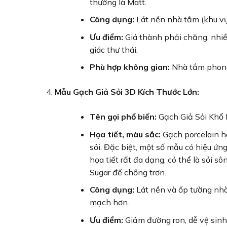
thường là Matt.
Công dụng:
Lát nền nhà tắm (khu vực
Ưu điểm:
Giá thành phải chăng, nhiề
giác thư thái.
Phù hợp không gian:
Nhà tắm phong 
Mẫu Gạch Giả Sỏi 3D Kích Thước Lớn:
Tên gọi phổ biến:
Gạch Giả Sỏi Khổ 
Họa tiết, màu sắc:
Gạch porcelain ho
sỏi. Đặc biệt, một số mẫu có hiệu ứn
họa tiết rất đa dạng, có thể là sỏi 
Sugar để chống trơn.
Công dụng:
Lát nền và ốp tường nhà 
mạch hơn.
Ưu điểm:
Giảm đường ron, dễ vệ sinh 