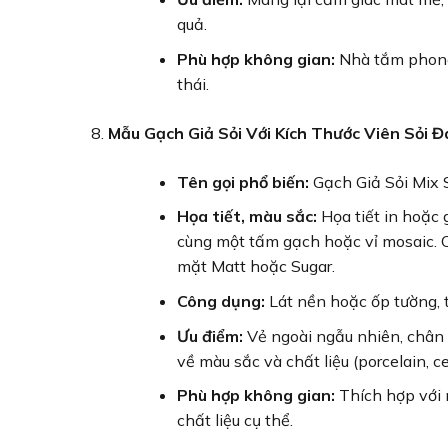
quả.
Phù hợp không gian:
Nhà tắm phong 
thái.
Mẫu Gạch Giả Sỏi Với Kích Thước Viên Sỏi Đ
Tên gọi phổ biến:
Gạch Giả Sỏi Mix S
Họa tiết, màu sắc:
Họa tiết in hoặc g
cùng một tấm gạch hoặc vỉ mosaic. 
mặt Matt hoặc Sugar.
Công dụng:
Lát nền hoặc ốp tường, tạ
Ưu điểm:
Vẻ ngoài ngẫu nhiên, chân t
về màu sắc và chất liệu (porcelain, ce
Phù hợp không gian:
Thích hợp với n
chất liệu cụ thể.