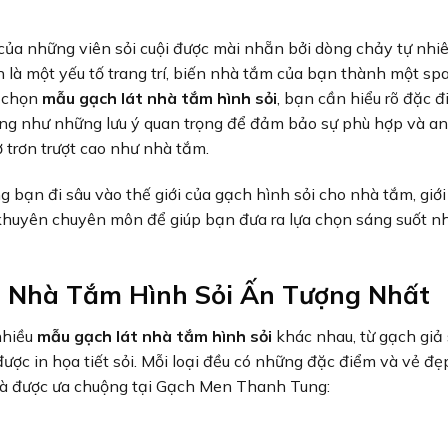
ủa những viên sỏi cuội được mài nhẵn bởi dòng chảy tự nhi
n là một yếu tố trang trí, biến nhà tắm của bạn thành một sp
i chọn
mẫu gạch lát nhà tắm hình sỏi
, bạn cần hiểu rõ đặc 
ũng như những lưu ý quan trọng để đảm bảo sự phù hợp và an
ơ trơn trượt cao như nhà tắm.
bạn đi sâu vào thế giới của gạch hình sỏi cho nhà tắm, giới
huyên chuyên môn để giúp bạn đưa ra lựa chọn sáng suốt n
 Nhà Tắm Hình Sỏi Ấn Tượng Nhất
nhiều
mẫu gạch lát nhà tắm hình sỏi
khác nhau, từ gạch giả 
ược in họa tiết sỏi. Mỗi loại đều có những đặc điểm và vẻ đẹp
 và được ưa chuộng tại Gạch Men Thanh Tung: