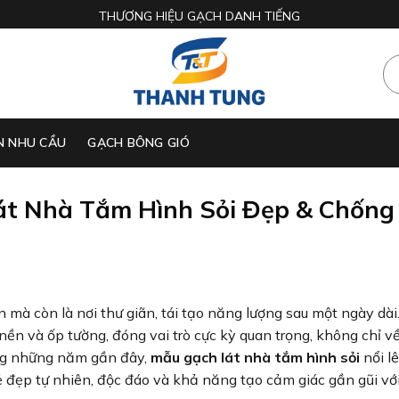
THƯƠNG HIỆU GẠCH DANH TIẾNG
N NHU CẦU
GẠCH BÔNG GIÓ
t Nhà Tắm Hình Sỏi Đẹp & Chống
mà còn là nơi thư giãn, tái tạo năng lượng sau một ngày dài.
t nền và ốp tường, đóng vai trò cực kỳ quan trọng, không chỉ 
ong những năm gần đây,
mẫu gạch lát nhà tắm hình sỏi
nổi l
ẻ đẹp tự nhiên, độc đáo và khả năng tạo cảm giác gần gũi với