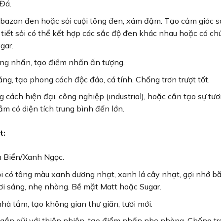
Đá.
bazan đen hoặc sỏi cuội tông đen, xám đậm. Tạo cảm giác 
tiết sỏi có thể kết hợp các sắc độ đen khác nhau hoặc có ch
gar.
ng nhấn, tạo điểm nhấn ấn tượng.
g, tạo phong cách độc đáo, cá tính. Chống trơn trượt tốt.
cách hiện đại, công nghiệp (industrial), hoặc cần tạo sự tư
 có diện tích trung bình đến lớn.
t:
 Biển/Xanh Ngọc.
 có tông màu xanh dương nhạt, xanh lá cây nhạt, gợi nhớ bã
ơi sáng, nhẹ nhàng. Bề mặt Matt hoặc Sugar.
à tắm, tạo không gian thư giãn, tươi mới.
gần gũi với thiên nhiên, tạo điểm nhấn nhẹ nhàng. Chống tr