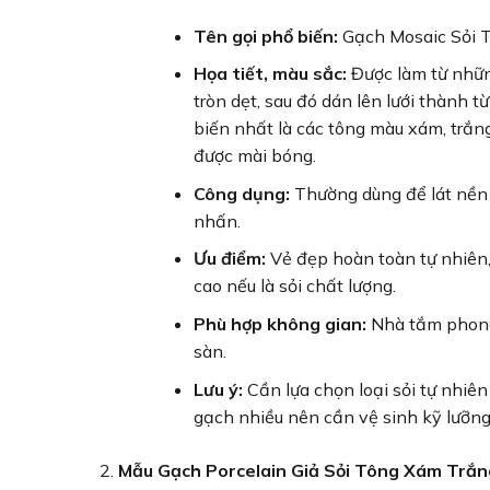
Tên gọi phổ biến:
Gạch Mosaic Sỏi T
Họa tiết, màu sắc:
Được làm từ những
tròn dẹt, sau đó dán lên lưới thành t
biến nhất là các tông màu xám, trắng
được mài bóng.
Công dụng:
Thường dùng để lát nền 
nhấn.
Ưu điểm:
Vẻ đẹp hoàn toàn tự nhiên, 
cao nếu là sỏi chất lượng.
Phù hợp không gian:
Nhà tắm phong 
sàn.
Lưu ý:
Cần lựa chọn loại sỏi tự nhiê
gạch nhiều nên cần vệ sinh kỹ lưỡng
Mẫu Gạch Porcelain Giả Sỏi Tông Xám Trắn