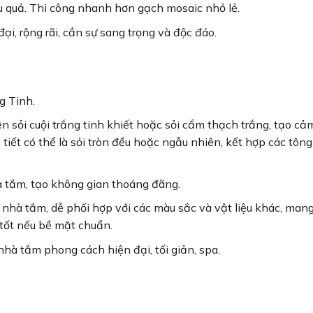
ệu quả. Thi công nhanh hơn gạch mosaic nhỏ lẻ.
i, rộng rãi, cần sự sang trọng và độc đáo.
g Tinh.
 sỏi cuội trắng tinh khiết hoặc sỏi cẩm thạch trắng, tạo cả
tiết có thể là sỏi tròn đều hoặc ngẫu nhiên, kết hợp các tông
 tắm, tạo không gian thoáng đãng.
nhà tắm, dễ phối hợp với các màu sắc và vật liệu khác, mang
 tốt nếu bề mặt chuẩn.
hà tắm phong cách hiện đại, tối giản, spa.