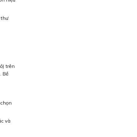
 thư
ỏ) trên
. Bề
 chọn
ắc và