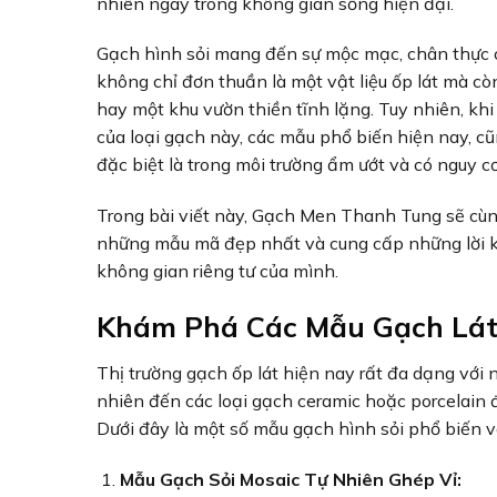
nhiên ngay trong không gian sống hiện đại.
Gạch hình sỏi mang đến sự mộc mạc, chân thực c
không chỉ đơn thuần là một vật liệu ốp lát mà cò
hay một khu vườn thiền tĩnh lặng. Tuy nhiên, kh
của loại gạch này, các mẫu phổ biến hiện nay, c
đặc biệt là trong môi trường ẩm ướt và có nguy c
Trong bài viết này, Gạch Men Thanh Tung sẽ cùng 
những mẫu mã đẹp nhất và cung cấp những lời k
không gian riêng tư của mình.
Khám Phá Các Mẫu Gạch Lát
Thị trường gạch ốp lát hiện nay rất đa dạng với 
nhiên đến các loại gạch ceramic hoặc porcelain đ
Dưới đây là một số mẫu gạch hình sỏi phổ biến
Mẫu Gạch Sỏi Mosaic Tự Nhiên Ghép Vỉ: