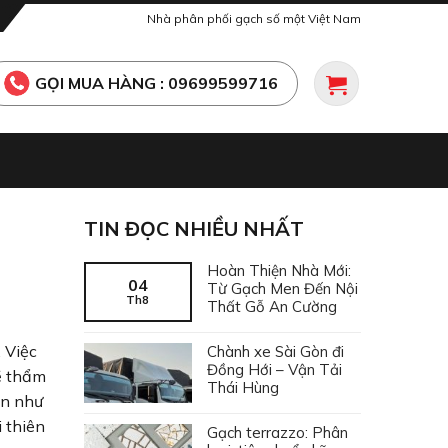
Nhà phân phối gạch số một Việt Nam
GỌI MUA HÀNG : 09699599716
TIN ĐỌC NHIỀU NHẤT
Hoàn Thiện Nhà Mới:
04
Từ Gạch Men Đến Nội
Th8
Thất Gỗ An Cường
 Việc
Chành xe Sài Gòn đi
Đồng Hới – Vận Tải
về thẩm
Thái Hùng
ên như
 thiên
Gạch terrazzo: Phân