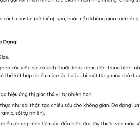
cách coastal (bờ biển), spa, hoặc cần không gian tươi sáng,
a Dạng:
ize.
hép các viên sỏi có kích thước khác nhau (lớn, trung bình, nh
Có thể kết hợp nhiều màu sắc hoặc chỉ một tông màu chủ đạo
o hiệu ứng thị giác thú vị, tự nhiên hơn.
hực như sỏi thật, tạo chiều sâu cho không gian. Đa dạng lựa
ramic, sỏi tự nhiên).
hiều phong cách từ rustic đến hiện đại, tùy thuộc vào màu s