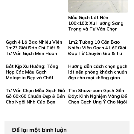
Và Đẳng Cấp
Mẫu Gạch Lát Nền
100×100: Xu Hướng Sang
Trọng và Tư Vấn Chọn
Chuẩn Không Gian Đẳng
Cấp
Gạch 4 Lỗ Bao Nhiêu Viên
1m2 Tường 10 Cần Bao
1m2? Giải Đáp Chi Tiết &
Nhiêu Viên Gạch 4 Lỗ? Giải
Tư Vấn Gạch Men Hoàn
Đáp Từ Chuyên Gia & Tư
Thiện Từ Thanh Tùng
Vấn Lựa Chọn Gạch Hoàn
Thiện Tại Gạch Men Thanh
Bắt Kịp Xu Hướng: Tổng
Hướng dẫn cách chọn gạch
Tung
Hợp Các Mẫu Gạch
lát nền phòng khách chuẩn
Malaysia Đẹp và Chất
đẹp cho mọi không gian
Lượng Cao Tại Gạch Men
Thanh Tung
Tư Vấn Chọn Mẫu Gạch Giả
Tìm Showroom Gạch Gần
Gỗ 60×60 Chuẩn Đẹp & Bền
Đây: Kinh Nghiệm Vàng Để
Cho Ngôi Nhà Của Bạn
Chọn Gạch Ưng Ý Cho Ngôi
Nhà Bạn
Để lại một bình luận