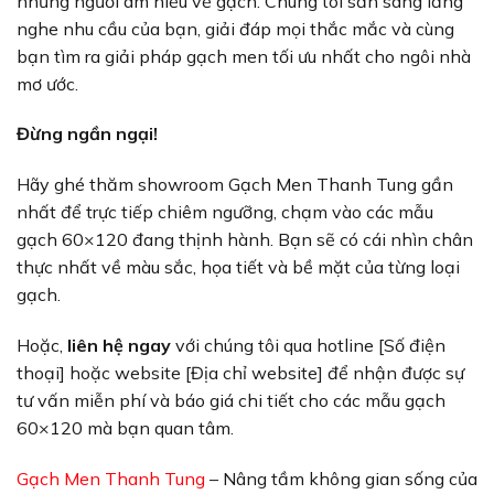
những người am hiểu về gạch. Chúng tôi sẵn sàng lắng
nghe nhu cầu của bạn, giải đáp mọi thắc mắc và cùng
bạn tìm ra giải pháp gạch men tối ưu nhất cho ngôi nhà
mơ ước.
Đừng ngần ngại!
Hãy ghé thăm showroom Gạch Men Thanh Tung gần
nhất để trực tiếp chiêm ngưỡng, chạm vào các mẫu
gạch 60×120 đang thịnh hành. Bạn sẽ có cái nhìn chân
thực nhất về màu sắc, họa tiết và bề mặt của từng loại
gạch.
Hoặc,
liên hệ ngay
với chúng tôi qua hotline [Số điện
thoại] hoặc website [Địa chỉ website] để nhận được sự
tư vấn miễn phí và báo giá chi tiết cho các mẫu gạch
60×120 mà bạn quan tâm.
Gạch Men Thanh Tung
– Nâng tầm không gian sống của