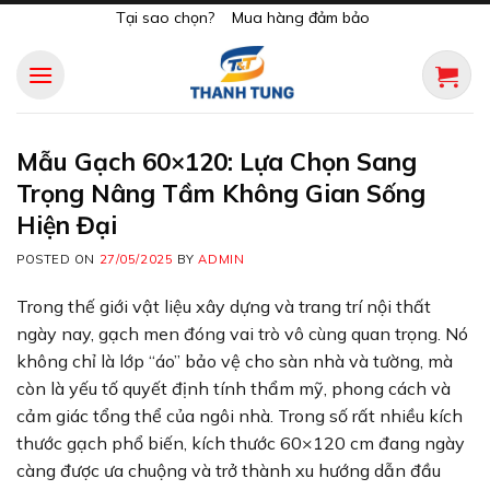
Skip
Tại sao chọn?
Mua hàng đảm bảo
to
content
Mẫu Gạch 60×120: Lựa Chọn Sang
Trọng Nâng Tầm Không Gian Sống
Hiện Đại
POSTED ON
27/05/2025
BY
ADMIN
Trong thế giới vật liệu xây dựng và trang trí nội thất
ngày nay, gạch men đóng vai trò vô cùng quan trọng. Nó
không chỉ là lớp “áo” bảo vệ cho sàn nhà và tường, mà
còn là yếu tố quyết định tính thẩm mỹ, phong cách và
cảm giác tổng thể của ngôi nhà. Trong số rất nhiều kích
thước gạch phổ biến, kích thước 60×120 cm đang ngày
càng được ưa chuộng và trở thành xu hướng dẫn đầu