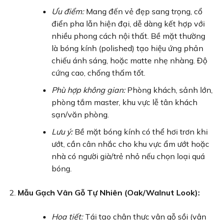
Ưu điểm:
Mang đến vẻ đẹp sang trọng, cổ
điển pha lẫn hiện đại, dễ dàng kết hợp với
nhiều phong cách nội thất. Bề mặt thường
là bóng kính (polished) tạo hiệu ứng phản
chiếu ánh sáng, hoặc matte nhẹ nhàng. Độ
cứng cao, chống thấm tốt.
Phù hợp không gian:
Phòng khách, sảnh lớn,
phòng tắm master, khu vực lễ tân khách
sạn/văn phòng.
Lưu ý:
Bề mặt bóng kính có thể hơi trơn khi
ướt, cần cân nhắc cho khu vực ẩm ướt hoặc
nhà có người già/trẻ nhỏ nếu chọn loại quá
bóng.
Mẫu Gạch Vân Gỗ Tự Nhiên (Oak/Walnut Look):
Họa tiết:
Tái tạo chân thực vân gỗ sồi (vân