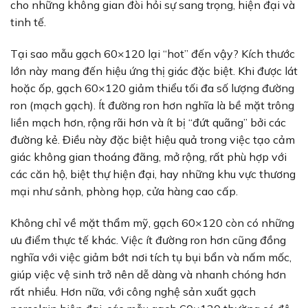
cho những không gian đòi hỏi sự sang trọng, hiện đại và
tinh tế.
Tại sao mẫu gạch 60×120 lại “hot” đến vậy? Kích thước
lớn này mang đến hiệu ứng thị giác đặc biệt. Khi được lát
hoặc ốp, gạch 60×120 giảm thiểu tối đa số lượng đường
ron (mạch gạch). Ít đường ron hơn nghĩa là bề mặt trông
liền mạch hơn, rộng rãi hơn và ít bị “đứt quãng” bởi các
đường kẻ. Điều này đặc biệt hiệu quả trong việc tạo cảm
giác không gian thoáng đãng, mở rộng, rất phù hợp với
các căn hộ, biệt thự hiện đại, hay những khu vực thương
mại như sảnh, phòng họp, cửa hàng cao cấp.
Không chỉ về mặt thẩm mỹ, gạch 60×120 còn có những
ưu điểm thực tế khác. Việc ít đường ron hơn cũng đồng
nghĩa với việc giảm bớt nơi tích tụ bụi bẩn và nấm mốc,
giúp việc vệ sinh trở nên dễ dàng và nhanh chóng hơn
rất nhiều. Hơn nữa, với công nghệ sản xuất gạch