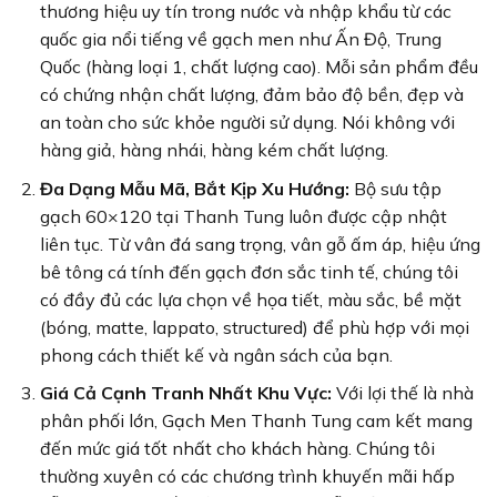
thương hiệu uy tín trong nước và nhập khẩu từ các
quốc gia nổi tiếng về gạch men như Ấn Độ, Trung
Quốc (hàng loại 1, chất lượng cao). Mỗi sản phẩm đều
có chứng nhận chất lượng, đảm bảo độ bền, đẹp và
an toàn cho sức khỏe người sử dụng. Nói không với
hàng giả, hàng nhái, hàng kém chất lượng.
Đa Dạng Mẫu Mã, Bắt Kịp Xu Hướng:
Bộ sưu tập
gạch 60×120 tại Thanh Tung luôn được cập nhật
liên tục. Từ vân đá sang trọng, vân gỗ ấm áp, hiệu ứng
bê tông cá tính đến gạch đơn sắc tinh tế, chúng tôi
có đầy đủ các lựa chọn về họa tiết, màu sắc, bề mặt
(bóng, matte, lappato, structured) để phù hợp với mọi
phong cách thiết kế và ngân sách của bạn.
Giá Cả Cạnh Tranh Nhất Khu Vực:
Với lợi thế là nhà
phân phối lớn, Gạch Men Thanh Tung cam kết mang
đến mức giá tốt nhất cho khách hàng. Chúng tôi
thường xuyên có các chương trình khuyến mãi hấp