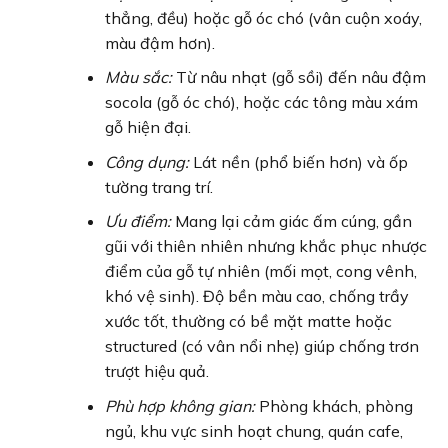
thẳng, đều) hoặc gỗ óc chó (vân cuộn xoáy,
màu đậm hơn).
Màu sắc:
Từ nâu nhạt (gỗ sồi) đến nâu đậm
socola (gỗ óc chó), hoặc các tông màu xám
gỗ hiện đại.
Công dụng:
Lát nền (phổ biến hơn) và ốp
tường trang trí.
Ưu điểm:
Mang lại cảm giác ấm cúng, gần
gũi với thiên nhiên nhưng khắc phục nhược
điểm của gỗ tự nhiên (mối mọt, cong vênh,
khó vệ sinh). Độ bền màu cao, chống trầy
xước tốt, thường có bề mặt matte hoặc
structured (có vân nổi nhẹ) giúp chống trơn
trượt hiệu quả.
Phù hợp không gian:
Phòng khách, phòng
ngủ, khu vực sinh hoạt chung, quán cafe,