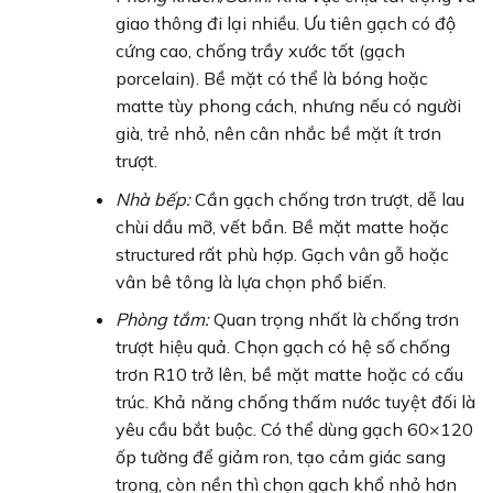
giao thông đi lại nhiều. Ưu tiên gạch có độ
cứng cao, chống trầy xước tốt (gạch
porcelain). Bề mặt có thể là bóng hoặc
matte tùy phong cách, nhưng nếu có người
già, trẻ nhỏ, nên cân nhắc bề mặt ít trơn
trượt.
Nhà bếp:
Cần gạch chống trơn trượt, dễ lau
chùi dầu mỡ, vết bẩn. Bề mặt matte hoặc
structured rất phù hợp. Gạch vân gỗ hoặc
vân bê tông là lựa chọn phổ biến.
Phòng tắm:
Quan trọng nhất là chống trơn
trượt hiệu quả. Chọn gạch có hệ số chống
trơn R10 trở lên, bề mặt matte hoặc có cấu
trúc. Khả năng chống thấm nước tuyệt đối là
yêu cầu bắt buộc. Có thể dùng gạch 60×120
ốp tường để giảm ron, tạo cảm giác sang
trọng, còn nền thì chọn gạch khổ nhỏ hơn