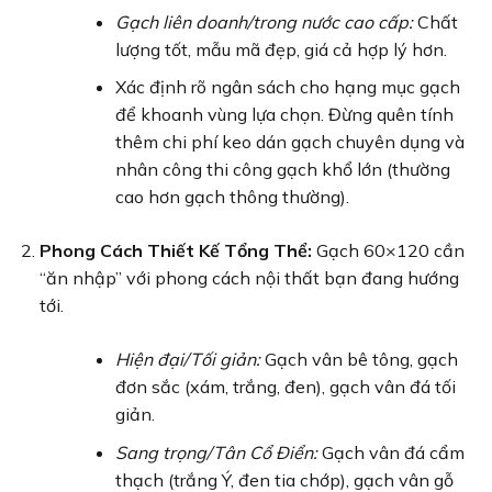
Gạch liên doanh/trong nước cao cấp:
Chất
lượng tốt, mẫu mã đẹp, giá cả hợp lý hơn.
Xác định rõ ngân sách cho hạng mục gạch
để khoanh vùng lựa chọn. Đừng quên tính
thêm chi phí keo dán gạch chuyên dụng và
nhân công thi công gạch khổ lớn (thường
cao hơn gạch thông thường).
Phong Cách Thiết Kế Tổng Thể:
Gạch 60×120 cần
“ăn nhập” với phong cách nội thất bạn đang hướng
tới.
Hiện đại/Tối giản:
Gạch vân bê tông, gạch
đơn sắc (xám, trắng, đen), gạch vân đá tối
giản.
Sang trọng/Tân Cổ Điển:
Gạch vân đá cẩm
thạch (trắng Ý, đen tia chớp), gạch vân gỗ