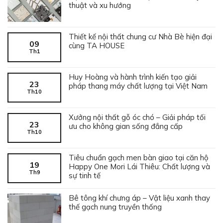
thuật và xu hướng
Thiết kế nội thất chung cư Nhà Bè hiện đại
09
cùng TA HOUSE
Th1
Huy Hoàng và hành trình kiến tạo giải
23
pháp thang máy chất lượng tại Việt Nam
Th10
Xưởng nội thất gỗ óc chó – Giải pháp tối
23
ưu cho không gian sống đẳng cấp
Th10
Tiêu chuẩn gạch men bàn giao tại căn hộ
19
Happy One Mori Lái Thiêu: Chất lượng và
Th9
sự tinh tế
Bê tông khí chưng áp – Vật liệu xanh thay
thế gạch nung truyền thống