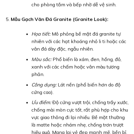
cho phòng tắm và bếp nhờ dễ vệ sinh.
Mẫu Gạch Vân Đá Granite (Granite Look):
Họa tiết:
Mô phỏng bề mặt đá granite tự
nhiên với các hạt khoáng nhỏ li ti hoặc các
vân đá dày đặc, ngẫu nhiên.
Màu sắc:
Phổ biến là xám, đen, hồng, đỏ,
xanh với các chấm hoặc vân màu tương
phản.
Công dụng:
Lát nền (phổ biến hơn do độ
cứng cao).
Ưu điểm:
Độ cứng vượt trội, chống trầy xước,
chống mài mòn cực tốt, rất phù hợp cho khu
vực giao thông đi lại nhiều. Bề mặt thường
là matte hoặc nhám nhẹ, chống trơn trượt
hiệu quả. Mang lại vẻ đẹp mạnh mẽ, bền bỉ.