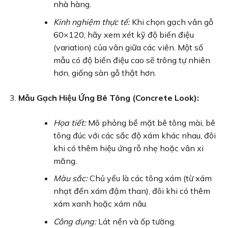
nhà hàng.
Kinh nghiệm thực tế:
Khi chọn gạch vân gỗ
60×120, hãy xem xét kỹ độ biến điệu
(variation) của vân giữa các viên. Một số
mẫu có độ biến điệu cao sẽ trông tự nhiên
hơn, giống sàn gỗ thật hơn.
Mẫu Gạch Hiệu Ứng Bê Tông (Concrete Look):
Họa tiết:
Mô phỏng bề mặt bê tông mài, bê
tông đúc với các sắc độ xám khác nhau, đôi
khi có thêm hiệu ứng rỗ nhẹ hoặc vân xi
măng.
Màu sắc:
Chủ yếu là các tông xám (từ xám
nhạt đến xám đậm than), đôi khi có thêm
xám xanh hoặc xám nâu.
Công dụng:
Lát nền và ốp tường.