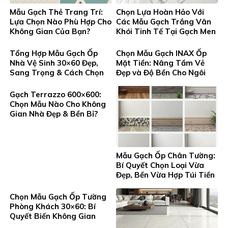
Mẫu Gạch Thẻ Trang Trí:
Chọn Lựa Hoàn Hảo Với
Lựa Chọn Nào Phù Hợp Cho
Các Mẫu Gạch Trắng Vân
Không Gian Của Bạn?
Khói Tinh Tế Tại Gạch Men
Thanh Tung
Tổng Hợp Mẫu Gạch Ốp
Chọn Mẫu Gạch INAX Ốp
Nhà Vệ Sinh 30×60 Đẹp,
Mặt Tiền: Nâng Tầm Vẻ
Sang Trọng & Cách Chọn
Đẹp và Độ Bền Cho Ngôi
Chuẩn
Nhà Bạn
Gạch Terrazzo 600×600:
Chọn Mẫu Nào Cho Không
Gian Nhà Đẹp & Bền Bỉ?
Mẫu Gạch Ốp Chân Tường:
Bí Quyết Chọn Loại Vừa
Đẹp, Bền Vừa Hợp Túi Tiền
Chọn Mẫu Gạch Ốp Tường
Phòng Khách 30×60: Bí
Quyết Biến Không Gian
Sống Thêm Sang Trọng