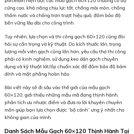
porcelain hiện đại, các mẫu gạch 60×120 thường có độ
cứng cao, khả năng chịu lực tốt, chống mài mòn, chống
thấm nước và chống trơn trượt hiệu quả, đảm bảo độ
bền vững lâu dài cho công trình.
Tuy nhiên, lựa chọn và thi công gạch 60×120 cũng đòi
hỏi sự cẩn trọng và kỹ thuật. Do kích thước lớn, trọng
lượng mỗi viên gạch cũng lớn hơn, yêu cầu thợ thi công
phải có kinh nghiệm, sử dụng keo dán gạch chuyên
dụng và kỹ thuật lát/ốp chuẩn xác để đảm bảo độ bám
dính và mặt phẳng hoàn hảo.
Bài viết này sẽ đi sâu vào thế giới của mẫu gạch
60×120, giới thiệu những mẫu mã đang thịnh hành,
phân tích ưu nhược điểm và đưa ra lời khuyên chuyên
môn giúp bạn lựa chọn được “bộ cánh” ưng ý nhất cho
không gian của mình.
Danh Sách Mẫu Gạch 60×120 Thịnh Hành Tại