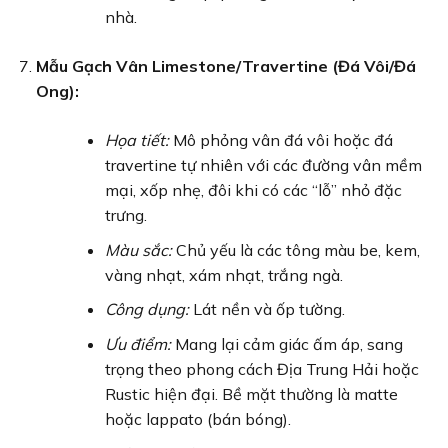
nhà.
Mẫu Gạch Vân Limestone/Travertine (Đá Vôi/Đá
Ong):
Họa tiết:
Mô phỏng vân đá vôi hoặc đá
travertine tự nhiên với các đường vân mềm
mại, xốp nhẹ, đôi khi có các “lỗ” nhỏ đặc
trưng.
Màu sắc:
Chủ yếu là các tông màu be, kem,
vàng nhạt, xám nhạt, trắng ngà.
Công dụng:
Lát nền và ốp tường.
Ưu điểm:
Mang lại cảm giác ấm áp, sang
trọng theo phong cách Địa Trung Hải hoặc
Rustic hiện đại. Bề mặt thường là matte
hoặc lappato (bán bóng).