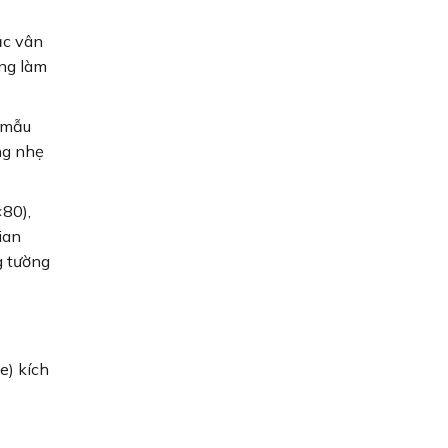
ặc vân
ờng làm
à mẫu
ng nhẹ
×80),
ian
g tường
e) kích