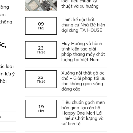
loại, tiêu chuẩn kỹ
thuật và xu hướng
dàng
làm
Thiết kế nội thất
 không
09
chung cư Nhà Bè hiện
Th1
đại cùng TA HOUSE
c,
Huy Hoàng và hành
23
trình kiến tạo giải
Th10
pháp thang máy chất
lượng tại Việt Nam
ác loại
Xưởng nội thất gỗ óc
n lưu ý
23
chó – Giải pháp tối ưu
hời
Th10
cho không gian sống
đẳng cấp
Tiêu chuẩn gạch men
19
bàn giao tại căn hộ
Th9
Happy One Mori Lái
n
Thiêu: Chất lượng và
sự tinh tế