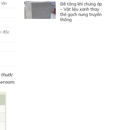
 lớn
Bê tông khí chưng áp
– Vật liệu xanh thay
thế gạch nung truyền
thống
í
n độc
 thước
owroom.