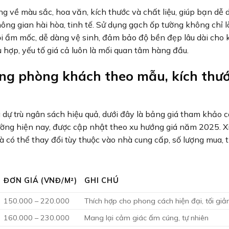
về màu sắc, hoa văn, kích thước và chất liệu, giúp bạn dễ 
g gian hài hòa, tinh tế. Sử dụng gạch ốp tường không chỉ 
i ẩm mốc, dễ dàng vệ sinh, đảm bảo độ bền đẹp lâu dài cho
 hợp, yếu tố giá cả luôn là mối quan tâm hàng đầu.
ờng phòng khách theo mẫu, kích thướ
dự trù ngân sách hiệu quả, dưới đây là bảng giá tham khảo c
ờng hiện nay, được cập nhật theo xu hướng giá năm 2025. Xi
 có thể thay đổi tùy thuộc vào nhà cung cấp, số lượng mua, t
ĐƠN GIÁ (VNĐ/M²)
GHI CHÚ
150.000 – 220.000
Thích hợp cho phong cách hiện đại, tối giả
160.000 – 230.000
Mang lại cảm giác ấm cúng, tự nhiên