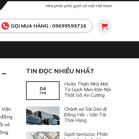
Nhà phân phối gạch số một Việt Nam
GỌI MUA HÀNG : 09699599716
TIN ĐỌC NHIỀU NHẤT
 –
Hoàn Thiện Nhà Mới:
04
Từ Gạch Men Đến Nội
Th8
Thất Gỗ An Cường
 Việc
Chành xe Sài Gòn đi
Đồng Hới – Vận Tải
à đẳng
Thái Hùng
ởi vẻ
ờng.
Gạch terrazzo: Phân