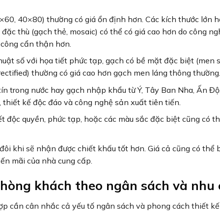
×60, 40×80) thường có giá ổn định hơn. Các kích thước lớn 
ặc thù (gạch thẻ, mosaic) có thể có giá cao hơn do công n
 công cẩn thận hơn.
uật số với họa tiết phức tạp, gạch có bề mặt đặc biệt (men s
ectified) thường có giá cao hơn gạch men láng thông thường
tín trong nước hay gạch nhập khẩu từ Ý, Tây Ban Nha, Ấn Đ
thiết kế độc đáo và công nghệ sản xuất tiên tiến.
t độc quyền, phức tạp, hoặc các màu sắc đặc biệt cũng có t
đôi khi sẽ nhận được chiết khấu tốt hơn. Giá cả cũng có thể 
ến mãi của nhà cung cấp.
phòng khách theo ngân sách và nhu
p cần cân nhắc cả yếu tố ngân sách và phong cách thiết kế