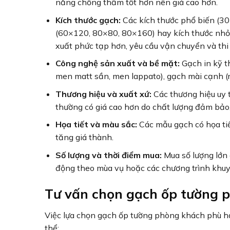
năng chống thấm tốt hơn nên giá cao hơn.
Kích thước gạch:
Các kích thước phổ biến (30
(60×120, 80×80, 80×160) hay kích thước nhỏ đ
xuất phức tạp hơn, yêu cầu vận chuyển và thi
Công nghệ sản xuất và bề mặt:
Gạch in kỹ th
men matt sần, men lappato), gạch mài cạnh (r
Thương hiệu và xuất xứ:
Các thương hiệu uy 
thường có giá cao hơn do chất lượng đảm bảo, 
Họa tiết và màu sắc:
Các mẫu gạch có họa tiế
tăng giá thành.
Số lượng và thời điểm mua:
Mua số lượng lớn 
động theo mùa vụ hoặc các chương trình khuy
Tư vấn chọn gạch ốp tường 
Việc lựa chọn gạch ốp tường phòng khách phù hợ
thể: