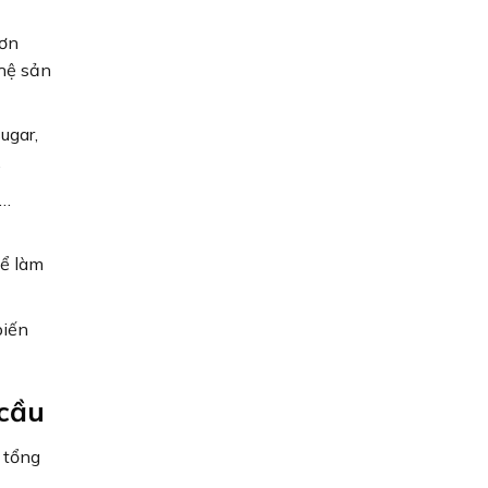
hơn
ghệ sản
ugar,
.
ộ…
hể làm
biến
 cầu
 tổng