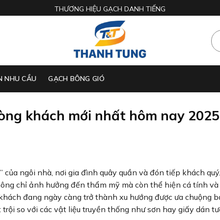
THƯƠNG HIỆU GẠCH DANH TIẾNG
N NHU CẦU
GẠCH BÔNG GIÓ
òng khách mới nhất hôm nay 2025
 của ngôi nhà, nơi gia đình quây quần và đón tiếp khách quý.
không chỉ ảnh hưởng đến thẩm mỹ mà còn thể hiện cá tính v
 khách đang ngày càng trở thành xu hướng được ưa chuộng b
trội so với các vật liệu truyền thống như sơn hay giấy dán tư