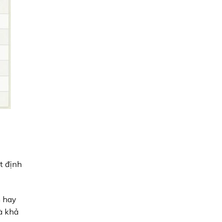
t định
n hay
à khả