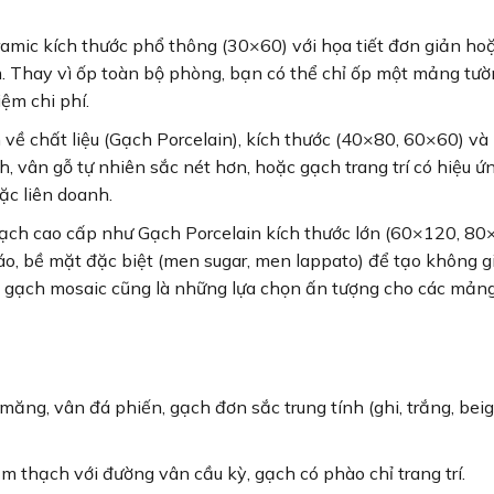
ramic kích thước phổ thông (30×60) với họa tiết đơn giản ho
. Thay vì ốp toàn bộ phòng, bạn có thể chỉ ốp một mảng tư
ệm chi phí.
về chất liệu (Gạch Porcelain), kích thước (40×80, 60×60) v
, vân gỗ tự nhiên sắc nét hơn, hoặc gạch trang trí có hiệu ứ
ặc liên doanh.
gạch cao cấp như Gạch Porcelain kích thước lớn (60×120, 80
áo, bề mặt đặc biệt (men sugar, men lappato) để tạo không g
 gạch mosaic cũng là những lựa chọn ấn tượng cho các mản
ăng, vân đá phiến, gạch đơn sắc trung tính (ghi, trắng, beig
 thạch với đường vân cầu kỳ, gạch có phào chỉ trang trí.