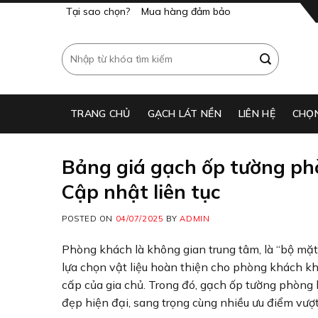
Skip
Tại sao chọn?
Mua hàng đảm bảo
to
content
Tìm
kiếm:
TRANG CHỦ
GẠCH LÁT NỀN​
LIÊN HỆ
CHỌ
Bảng giá gạch ốp tường ph
Cập nhật liên tục
POSTED ON
04/07/2025
BY
ADMIN
Phòng khách là không gian trung tâm, là “bộ mặt”
lựa chọn vật liệu hoàn thiện cho phòng khách 
cấp của gia chủ. Trong đó, gạch ốp tường phòng
đẹp hiện đại, sang trọng cùng nhiều ưu điểm vượt 