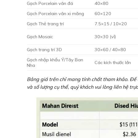
Gạch Porcelain vân đá
40×80
Gạch Porcelain vân xi măng
60×120
Gạch Thẻ trang trí
7.5×15 / 10×20
Gạch Mosaic
30×30 (vỉ)
Gạch trang trí 3D
30×60 / 40×80
Gạch nhập khẩu Ý/Tây Ban
Các kích thước lớn
Nha
Bảng giá trên chỉ mang tính chất tham khảo. Để c
và số lượng cụ thể, quý khách vui lòng liên hệ 