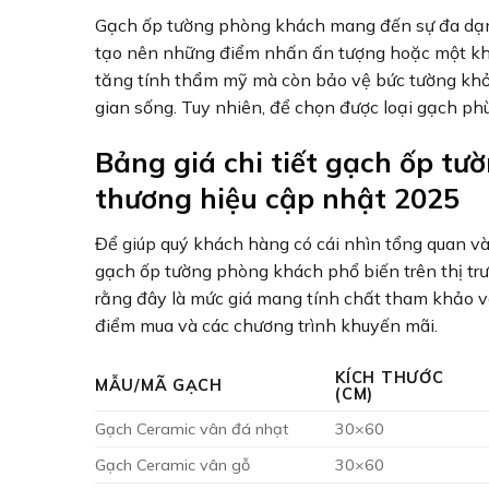
Gạch ốp tường phòng khách mang đến sự đa dạng 
tạo nên những điểm nhấn ấn tượng hoặc một khôn
tăng tính thẩm mỹ mà còn bảo vệ bức tường khỏ
gian sống. Tuy nhiên, để chọn được loại gạch phù
Bảng giá chi tiết gạch ốp tư
thương hiệu cập nhật 2025
Để giúp quý khách hàng có cái nhìn tổng quan và 
gạch ốp tường phòng khách phổ biến trên thị trư
rằng đây là mức giá mang tính chất tham khảo và
điểm mua và các chương trình khuyến mãi.
KÍCH THƯỚC
MẪU/MÃ GẠCH
(CM)
Gạch Ceramic vân đá nhạt
30×60
Gạch Ceramic vân gỗ
30×60