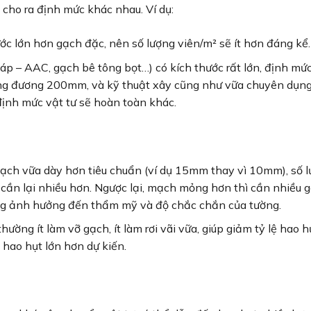
cho ra định mức khác nhau. Ví dụ:
hước lớn hơn gạch đặc, nên số lượng viên/m² sẽ ít hơn đáng kể.
áp – AAC, gạch bê tông bọt…) có kích thước rất lớn, định mức
g đương 200mm, và kỹ thuật xây cũng như vữa chuyên dụng 
định mức vật tư sẽ hoàn toàn khác.
ch vữa dày hơn tiêu chuẩn (ví dụ 15mm thay vì 10mm), số 
 cần lại nhiều hơn. Ngược lại, mạch mỏng hơn thì cần nhiều 
ng ảnh hưởng đến thẩm mỹ và độ chắc chắn của tường.
ường ít làm vỡ gạch, ít làm rơi vãi vữa, giúp giảm tỷ lệ hao h
 hao hụt lớn hơn dự kiến.