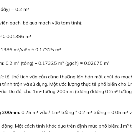
 dày) = 0.2 m³
iên gạch, bỏ qua mạch vữa tạm tính):
≈ 0.001386 m³
.001386 m³/viên ≈ 0.17325 m³
m:
0.2 m³ (tổng) – 0.17325 m³ (gạch) ≈ 0.02675 m³
hực tế, thể tích vữa cần dùng thường lớn hơn một chút do mạc
 trình trộn và sử dụng. Một ước lượng thực tế phổ biến cho 1
vữa. Do đó, cho 1m² tường 200mm (tương đương 0.2m³ tường 
ng 200mm:
0.25 m³ vữa / 1m³ tường * 0.2 m³ tường = 0.05 m³ v
 động. Một cách tính khác dựa trên định mức phổ biến: 1m³ 