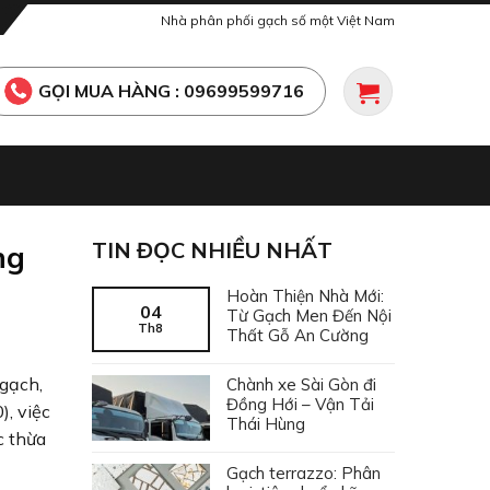
Nhà phân phối gạch số một Việt Nam
GỌI MUA HÀNG : 09699599716
TIN ĐỌC NHIỀU NHẤT
ng
Hoàn Thiện Nhà Mới:
04
Từ Gạch Men Đến Nội
Th8
Thất Gỗ An Cường
 gạch,
Chành xe Sài Gòn đi
Đồng Hới – Vận Tải
), việc
Thái Hùng
c thừa
Gạch terrazzo: Phân