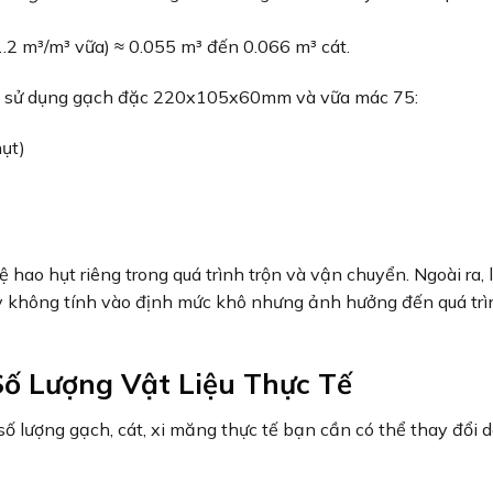
.2 m³/m³ vữa) ≈ 0.055 m³ đến 0.066 m³ cát.
0) sử dụng gạch đặc 220x105x60mm và vữa mác 75:
ụt)
ệ hao hụt riêng trong quá trình trộn và vận chuyển. Ngoài ra,
tuy không tính vào định mức khô nhưng ảnh hưởng đến quá trì
ố Lượng Vật Liệu Thực Tế
 số lượng gạch, cát, xi măng thực tế bạn cần có thể thay đổi 