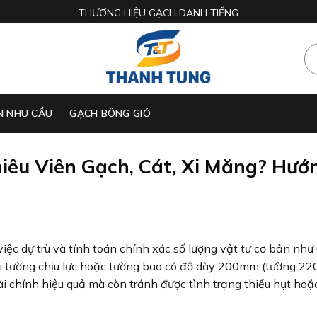
THƯƠNG HIỆU GẠCH DANH TIẾNG
N NHU CẦU
GẠCH BÔNG GIÓ
êu Viên Gạch, Cát, Xi Măng? Hướ
iệc dự trù và tính toán chính xác số lượng vật tư cơ bản như
với tường chịu lực hoặc tường bao có độ dày 200mm (tường 220
ài chính hiệu quả mà còn tránh được tình trạng thiếu hụt hoặ