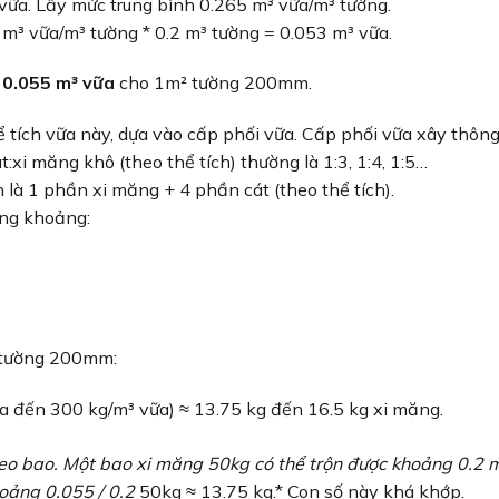
vữa. Lấy mức trung bình 0.265 m³ vữa/m³ tường.
³ vữa/m³ tường * 0.2 m³ tường = 0.053 m³ vữa.
 0.055 m³ vữa
cho 1m² tường 200mm.
hể tích vữa này, dựa vào cấp phối vữa. Cấp phối vữa xây thôn
:xi măng khô (theo thể tích) thường là 1:3, 1:4, 1:5…
n là 1 phần xi măng + 4 phần cát (theo thể tích).
ùng khoảng:
 tường 200mm:
a đến 300 kg/m³ vữa) ≈ 13.75 kg đến 16.5 kg xi măng.
heo bao. Một bao xi măng 50kg có thể trộn được khoảng 0.2 
oảng 0.055 / 0.2
50kg ≈ 13.75 kg.* Con số này khá khớp.