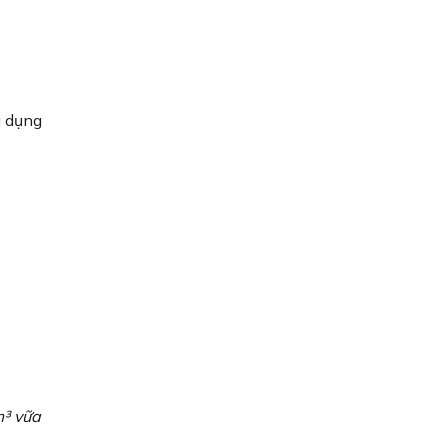
g dụng
m³ vữa