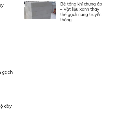
Bê tông khí chưng áp
uy
– Vật liệu xanh thay
thế gạch nung truyền
thống
n gạch
độ dày