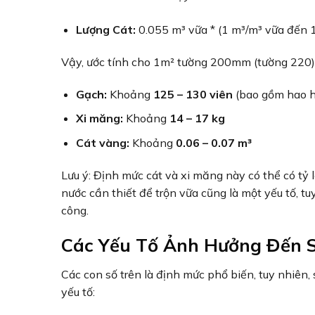
Lượng Cát:
0.055 m³ vữa * (1 m³/m³ vữa đến 1
Vậy, ước tính cho 1m² tường 200mm (tường 22
Gạch:
Khoảng
125 – 130 viên
(bao gồm hao h
Xi măng:
Khoảng
14 – 17 kg
Cát vàng:
Khoảng
0.06 – 0.07 m³
Lưu ý: Định mức cát và xi măng này có thể có tỷ l
nước cần thiết để trộn vữa cũng là một yếu tố, 
công.
Các Yếu Tố Ảnh Hưởng Đến S
Các con số trên là định mức phổ biến, tuy nhiên,
yếu tố: