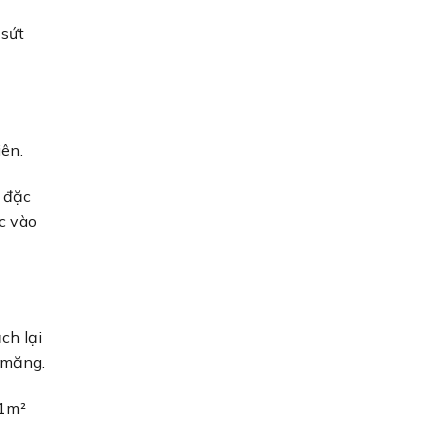
 sứt
iên.
 đặc
ộc vào
ch lại
i măng.
 1m²