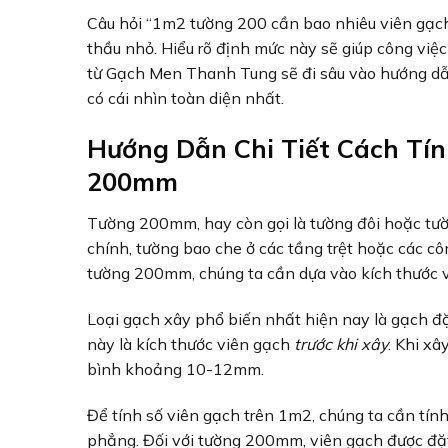
Câu hỏi “1m2 tường 200 cần bao nhiêu viên gạch,
thầu nhỏ. Hiểu rõ định mức này sẽ giúp công việc 
từ Gạch Men Thanh Tung sẽ đi sâu vào hướng dẫn
có cái nhìn toàn diện nhất.
Hướng Dẫn Chi Tiết Cách Tí
200mm
Tường 200mm, hay còn gọi là tường đôi hoặc tườ
chính, tường bao che ở các tầng trệt hoặc các c
tường 200mm, chúng ta cần dựa vào kích thước v
Loại gạch xây phổ biến nhất hiện nay là gạch đ
này là kích thước viên gạch
trước khi xây
. Khi xâ
bình khoảng 10-12mm.
Để tính số viên gạch trên 1m2, chúng ta cần tín
phẳng. Đối với tường 200mm, viên gạch được đặt