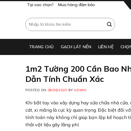
Skip
Tại sao chọn?
Mua hàng đảm bảo
to
content
Tìm
kiếm:
TRANG CHỦ
GẠCH LÁT NỀN​
LIÊN HỆ
CHỌ
1m2 Tường 200 Cần Bao Nhi
Dẫn Tính Chuẩn Xác
POSTED ON
08/06/2025
BY
ADMIN
Khi bắt tay vào xây dựng hay sửa chữa nhà cửa, v
cát, xi măng là cực kỳ quan trọng. Đặc biệt đối 
tính toán này không chỉ giúp bạn lập kế hoạch t
thãi vật liệu gây lãng phí.