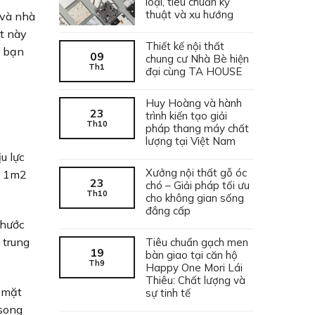
loại, tiêu chuẩn kỹ
thuật và xu hướng
 và nhà
ết này
Thiết kế nội thất
ể bạn
09
chung cư Nhà Bè hiện
Th1
đại cùng TA HOUSE
Huy Hoàng và hành
23
trình kiến tạo giải
Th10
pháp thang máy chất
lượng tại Việt Nam
u lực
Xưởng nội thất gỗ óc
ho 1m2
23
chó – Giải pháp tối ưu
Th10
cho không gian sống
đẳng cấp
thước
 trung
Tiêu chuẩn gạch men
19
bàn giao tại căn hộ
Th9
Happy One Mori Lái
Thiêu: Chất lượng và
 mặt
sự tinh tế
 song