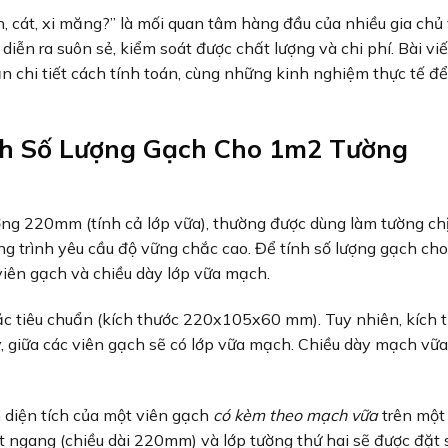
 cát, xi măng?” là mối quan tâm hàng đầu của nhiều gia chủ
diễn ra suôn sẻ, kiểm soát được chất lượng và chi phí. Bài vi
 chi tiết cách tính toán, cùng những kinh nghiệm thực tế đ
nh Số Lượng Gạch Cho 1m2 Tường
ng 220mm (tính cả lớp vữa), thường được dùng làm tường chị
ông trình yêu cầu độ vững chắc cao. Để tính số lượng gạch c
iên gạch và chiều dày lớp vữa mạch.
ặc tiêu chuẩn (kích thước 220x105x60 mm). Tuy nhiên, kích 
y, giữa các viên gạch sẽ có lớp vữa mạch. Chiều dày mạch vữa
h diện tích của một viên gạch
có kèm theo mạch vữa
trên một
 ngang (chiều dài 220mm) và lớp tường thứ hai sẽ được đặt