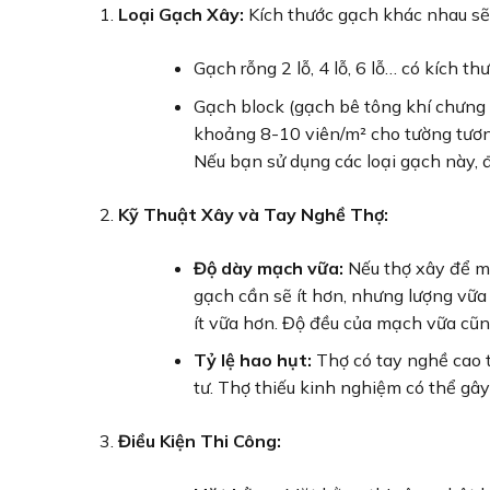
Loại Gạch Xây:
Kích thước gạch khác nhau sẽ 
Gạch rỗng 2 lỗ, 4 lỗ, 6 lỗ… có kích t
Gạch block (gạch bê tông khí chưng 
khoảng 8-10 viên/m² cho tường tươn
Nếu bạn sử dụng các loại gạch này, 
Kỹ Thuật Xây và Tay Nghề Thợ:
Độ dày mạch vữa:
Nếu thợ xây để mạ
gạch cần sẽ ít hơn, nhưng lượng vữa
ít vữa hơn. Độ đều của mạch vữa cũ
Tỷ lệ hao hụt:
Thợ có tay nghề cao th
tư. Thợ thiếu kinh nghiệm có thể gây
Điều Kiện Thi Công: