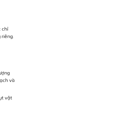
 chỉ
riêng.
lượng
gạch và
ụt vật