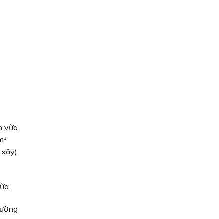
h vữa
m³
xây),
ữa.
tường