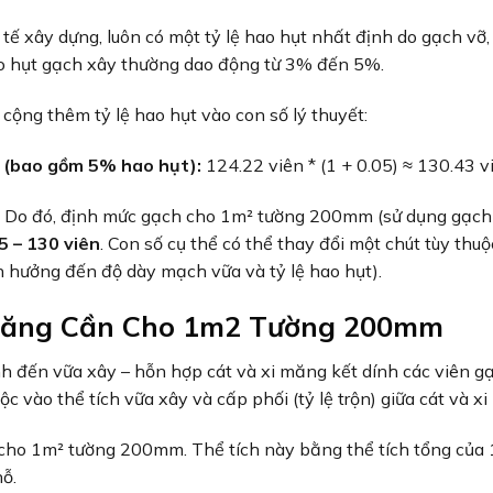
c tế xây dựng, luôn có một tỷ lệ hao hụt nhất định do gạch vỡ,
hao hụt gạch xây thường dao động từ 3% đến 5%.
 cộng thêm tỷ lệ hao hụt vào con số lý thuyết:
 (bao gồm 5% hao hụt):
124.22 viên * (1 + 0.05) ≈ 130.43 v
ên. Do đó, định mức gạch cho 1m² tường 200mm (sử dụng gạch
 – 130 viên
. Con số cụ thể có thể thay đổi một chút tùy thu
h hưởng đến độ dày mạch vữa và tỷ lệ hao hụt).
 Măng Cần Cho 1m2 Tường 200mm
nh đến vữa xây – hỗn hợp cát và xi măng kết dính các viên gạ
c vào thể tích vữa xây và cấp phối (tỷ lệ trộn) giữa cát và x
n cho 1m² tường 200mm. Thể tích này bằng thể tích tổng của
ỗ.