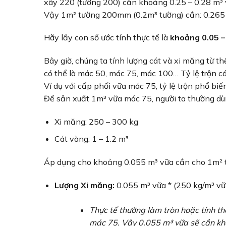
xây 220 (tường 200) cần khoảng 0.25 – 0.28 m³ 
Vậy 1m² tường 200mm (0.2m³ tường) cần: 0.265 m
Hãy lấy con số ước tính thực tế là
khoảng 0.05 –
Bây giờ, chúng ta tính lượng cát và xi măng từ t
có thể là mác 50, mác 75, mác 100… Tỷ lệ trộn cát
Ví dụ với cấp phối vữa mác 75, tỷ lệ trộn phổ biế
Để sản xuất 1m³ vữa mác 75, người ta thường d
Xi măng: 250 – 300 kg
Cát vàng: 1 – 1.2 m³
Áp dụng cho khoảng 0.055 m³ vữa cần cho 1m²
Lượng Xi măng:
0.055 m³ vữa * (250 kg/m³ vữ
Thực tế thường làm tròn hoặc tính t
mác 75. Vậy 0.055 m³ vữa sẽ cần kh