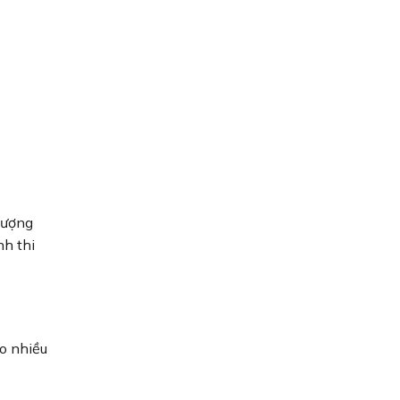
 lượng
nh thi
do nhiều