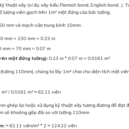
ỹ thuật xây (ví dụ: xây kiểu Flemish bond, English bond…). T
số lượng viên gạch trên 1m² mặt đứng của bức tường.
5x60 mm và mạch vữa trung bình 10mm:
0 mm = 230 mm = 0.23 m
 mm = 70 mm = 0.07 m
trên mặt đứng tường):
0.23 m * 0.07 m = 0.0161 m²
 (tường 110mm), chúng ta lấy 1m² chia cho diện tích một viê
 m² / 0.0161 m² ≈ 62.11 viên
mm ghép lại hoặc sử dụng kỹ thuật xây tương đương để đạt 
m sẽ khoảng gấp đôi so với tường 110mm.
m:
≈ 62.11 viên/m² * 2 ≈ 124.22 viên