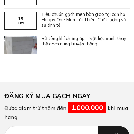
Tiêu chuẩn gạch men bàn giao tại căn hộ
19
Happy One Mori Lái Thiêu: Chất lượng và
Th9
sự tinh tế
Bê tông khí chưng áp – Vật liệu xanh thay
thế gạch nung truyền thống
ĐĂNG KÝ MUA GẠCH NGAY
1.000.000
Được giảm trừ thêm đến
khi mua
hàng