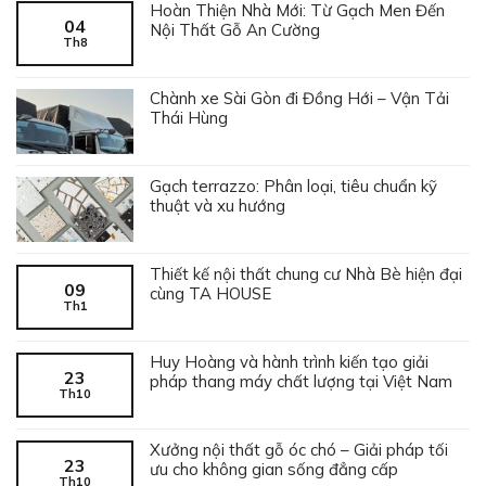
Hoàn Thiện Nhà Mới: Từ Gạch Men Đến
04
Nội Thất Gỗ An Cường
Th8
Chành xe Sài Gòn đi Đồng Hới – Vận Tải
Thái Hùng
Gạch terrazzo: Phân loại, tiêu chuẩn kỹ
thuật và xu hướng
Thiết kế nội thất chung cư Nhà Bè hiện đại
09
cùng TA HOUSE
Th1
Huy Hoàng và hành trình kiến tạo giải
23
pháp thang máy chất lượng tại Việt Nam
Th10
Xưởng nội thất gỗ óc chó – Giải pháp tối
23
ưu cho không gian sống đẳng cấp
Th10