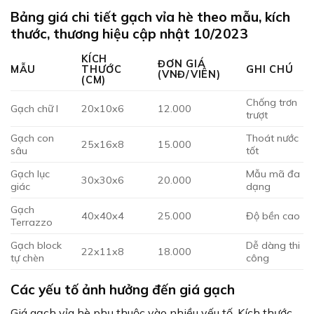
Bảng giá chi tiết gạch vỉa hè theo mẫu, kích
thước, thương hiệu cập nhật 10/2023
KÍCH
ĐƠN GIÁ
MẪU
THƯỚC
GHI CHÚ
(VNĐ/VIÊN)
(CM)
Chống trơn
Gạch chữ I
20x10x6
12.000
trượt
Gạch con
Thoát nước
25x16x8
15.000
sâu
tốt
Gạch lục
Mẫu mã đa
30x30x6
20.000
giác
dạng
Gạch
40x40x4
25.000
Độ bền cao
Terrazzo
Gạch block
Dễ dàng thi
22x11x8
18.000
tự chèn
công
Các yếu tố ảnh hưởng đến giá gạch
Giá gạch vỉa hè phụ thuộc vào nhiều yếu tố. Kích thước