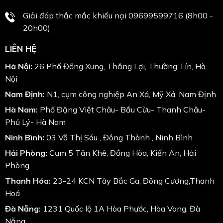
Giải đáp thắc mắc khiếu nại 09699599716 (8h00 -
20h00)
LIÊN HỆ
Hà Nội:
26 Phố Đống Xung, Thắng Lợi, Thường Tín, Hà
Nội
Nam Định:
N1, cụm công nghiệp An Xá, Mỹ Xá, Nam Định
Hà Nam:
Phố Đặng Việt Châu- Bầu Cừu- Thanh Châu-
Phủ Lý- Hà Nam
Ninh Bình:
03 Võ Thị Sáu , Đông Thành , Ninh Bình
Hải Phòng:
Cụm 5 Tân Khê, Đồng Hòa, Kiến An, Hải
Phòng
Thanh Hóa:
23-24 KCN Tây Bắc Ga, Đông Cương,Thanh
Hoá
Đà Nẵng:
1231 Quốc lộ 1A Hòa Phước, Hòa Vang, Đà
Nẵng