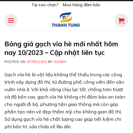
Skip
Tại sao chọn?
Mua hàng đảm bảo
to
content
Bảng giá gạch vỉa hè mới nhất hôm
nay 10/2023 – Cập nhật liên tục
POSTED ON
07/05/2025
BY
ADMIN
Gạch vỉa hè là vật liệu không thể thiếu trong các công
trình xây dựng đô thị, từ đường phố, công viên đến sân
vườn nhà ở. Với khả năng chịu lực tốt, chống trơn trượt
và độ bền cao, gạch vỉa hè không chỉ đảm bảo an toàn
cho người đi bộ, phương tiện giao thông mà còn góp
phần tạo nên vẻ đẹp thẩm mỹ cho không gian đô thị.
Sử dụng gạch vỉa hè chất lượng cao giúp tiết kiệm chi
phí bảo trì, sửa chữa về lâu dài.