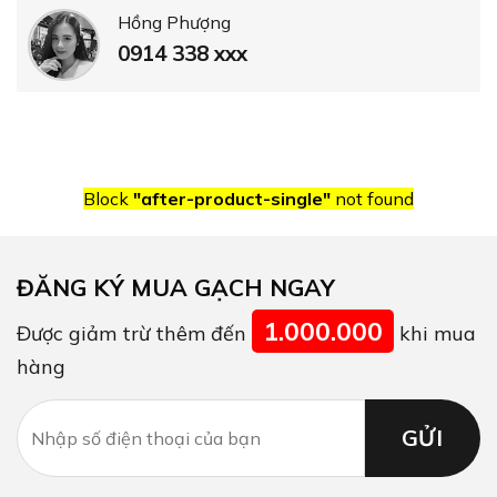
Hồng Phượng
0914 338 xxx
Block
"after-product-single"
not found
ĐĂNG KÝ MUA GẠCH NGAY
1.000.000
Được giảm trừ thêm đến
khi mua
hàng