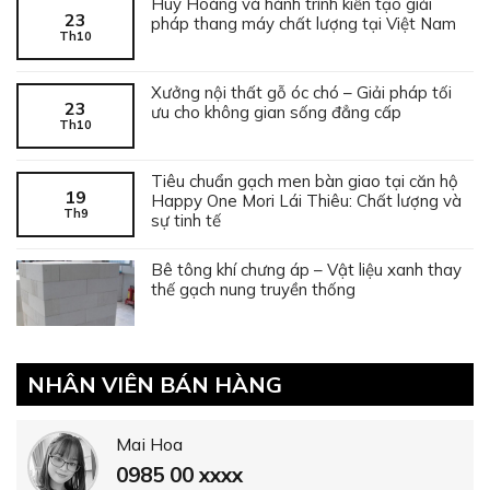
Huy Hoàng và hành trình kiến tạo giải
23
pháp thang máy chất lượng tại Việt Nam
Th10
Xưởng nội thất gỗ óc chó – Giải pháp tối
23
ưu cho không gian sống đẳng cấp
Th10
Tiêu chuẩn gạch men bàn giao tại căn hộ
19
Happy One Mori Lái Thiêu: Chất lượng và
Th9
sự tinh tế
Bê tông khí chưng áp – Vật liệu xanh thay
thế gạch nung truyền thống
NHÂN VIÊN BÁN HÀNG
Mai Hoa
0985 00 xxxx