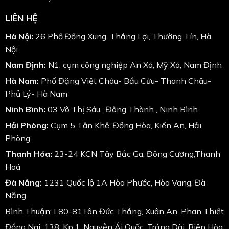
LIÊN HỆ
Hà Nội:
26 Phố Đống Xung, Thắng Lợi, Thường Tín, Hà
Nội
Nam Định:
N1, cụm công nghiệp An Xá, Mỹ Xá, Nam Định
Hà Nam:
Phố Đặng Việt Châu- Bầu Cừu- Thanh Châu-
Phủ Lý- Hà Nam
Ninh Bình:
03 Võ Thị Sáu , Đông Thành , Ninh Bình
Hải Phòng:
Cụm 5 Tân Khê, Đồng Hòa, Kiến An, Hải
Phòng
Thanh Hóa:
23-24 KCN Tây Bắc Ga, Đông Cương,Thanh
Hoá
Đà Nẵng:
1231 Quốc lộ 1A Hòa Phước, Hòa Vang, Đà
Nẵng
Bình Thuận: L80-81Tôn Đức Thắng, Xuân An, Phan Thiết
Đồng Nai: 138, Kp.1, Nguyễn Ái Quốc, Trảng Dài, Biên Hòa