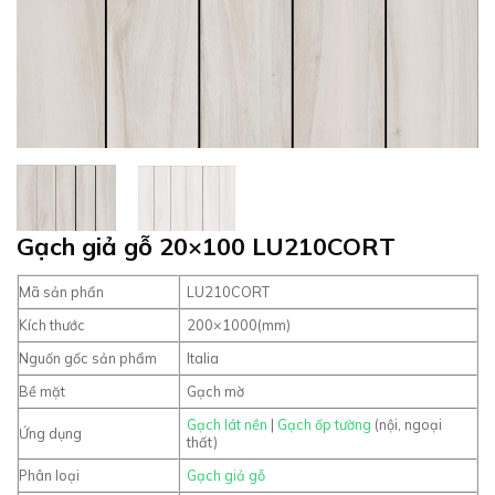
Gạch giả gỗ 20×100 LU210CORT
Mã sản phẩn
LU210CORT
Kích thước
200×1000(mm)
Nguốn gốc sản phẩm
Italia
Bề mặt
Gạch mờ
Gạch lát nền
|
Gạch ốp tường
(nội, ngoại
Ứng dụng
thất)
Phân loại
Gạch giả gỗ