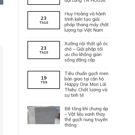
đại cùng TA HOUSE
Huy Hoàng và hành
23
trình kiến tạo giải
Th10
pháp thang máy chất
lượng tại Việt Nam
Xưởng nội thất gỗ óc
23
chó – Giải pháp tối
Th10
ưu cho không gian
sống đẳng cấp
Tiêu chuẩn gạch men
19
bàn giao tại căn hộ
Th9
Happy One Mori Lái
Thiêu: Chất lượng và
sự tinh tế
Bê tông khí chưng áp
– Vật liệu xanh thay
thế gạch nung truyền
thống