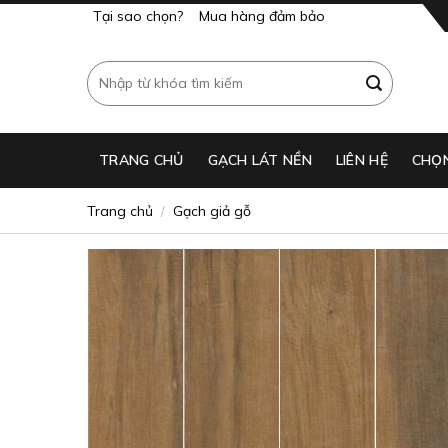
Skip
Tại sao chọn?
Mua hàng đảm bảo
to
content
Tìm
kiếm:
TRANG CHỦ
GẠCH LÁT NỀN​
LIÊN HỆ
CHỌ
Trang chủ
Gạch giả gỗ
/