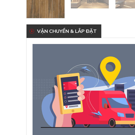
VẬN CHUYỂN & LẮP ĐẶT