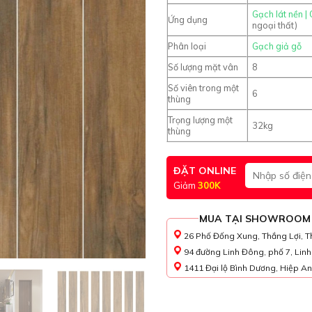
Gạch lát nền
|
Ứng dụng
ngoại thất)
Phân loại
Gạch giả gỗ
Số lượng mặt vân
8
Số viên trong một
6
thùng
Trọng lượng một
32kg
thùng
ĐẶT ONLINE
Giảm
300K
MUA TẠI SHOWROOM
26 Phố Đống Xung, Thắng Lợi, T
94 đường Linh Đông, phố 7, Lin
1411 Đại lộ Bình Dương, Hiệp An