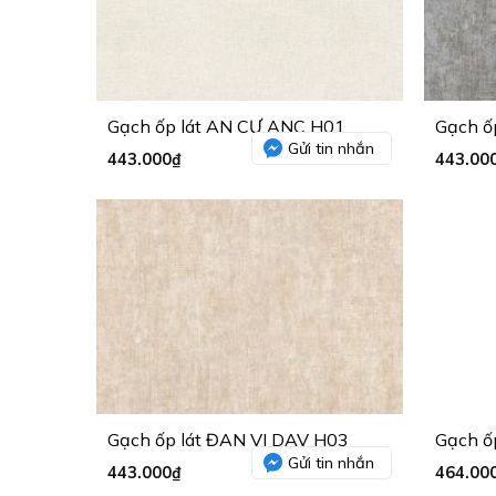
Gạch ốp lát AN CƯ ANC H01
Gạch ố
Gửi tin nhắn
443.000
₫
443.00
Gạch ốp lát ĐAN VI DAV H03
Gạch ố
Gửi tin nhắn
443.000
₫
464.00