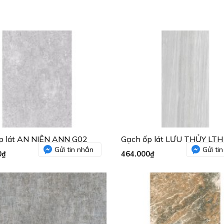
p lát AN NIÊN ANN G02
Gạch ốp lát LƯU THỦY LTH
Gửi tin nhắn
Gửi ti
0
₫
464.000
₫