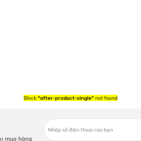
Block
"after-product-single"
not found
i mua hàng