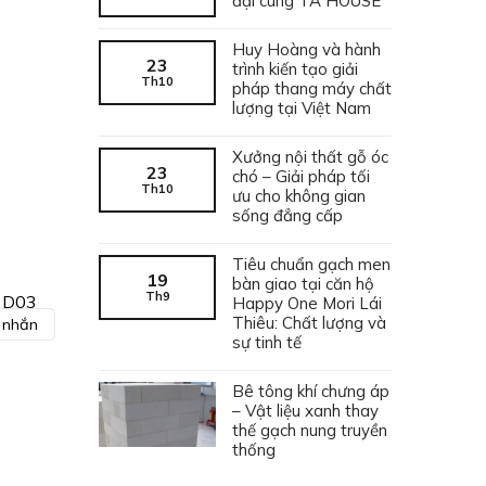
đại cùng TA HOUSE
Huy Hoàng và hành
23
trình kiến tạo giải
Th10
pháp thang máy chất
lượng tại Việt Nam
Xưởng nội thất gỗ óc
23
chó – Giải pháp tối
Th10
ưu cho không gian
sống đẳng cấp
Tiêu chuẩn gạch men
19
bàn giao tại căn hộ
Th9
 D03
Happy One Mori Lái
Thiêu: Chất lượng và
n nhắn
sự tinh tế
Bê tông khí chưng áp
– Vật liệu xanh thay
thế gạch nung truyền
thống