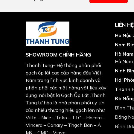
LIÊN HỆ
Hà Nội:
2
Nam Địn
Hà Nam
SHOWROOM CHÍNH HÃNG
Hà Nam
Thanh Tung– Hệ thống phân phối
Ninh Bìn
gạch ốp lát cao cấp hàng đầu Việt
Hải Phò
Nam trong lĩnh vực kinh doanh và
phân phối các mặt hàng vật liệu xây
Thanh 
dựng, nổi bật là Gạch Ốp Lát .Thanh
Đà Nẵng
Tung tự hào là nhà phân phối uy tín
Bình Th
của nhiều thương hiệu gạch lớn như:
Đồng Nai
Vitto – Nice – Toko – TTC – Hacera –
Vincera – Canary – Thạch Bàn – Á
Bình Dươ
Mỹ – CMC – Viova.