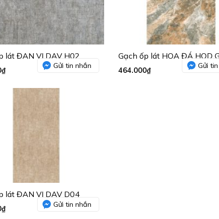
p lát ĐAN VI DAV H02
Gạch ốp lát HOA ĐÁ HOD 
Gửi tin nhắn
Gửi ti
0
₫
464.000
₫
p lát ĐAN VI DAV D04
Gửi tin nhắn
0
₫