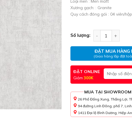
Loại men : Men matt
Xương gạch: : Granite
Quy cách đóng gói : 04 viên/hộp
Gạch ốp lát ĐAN 
Số lượng:
ĐẶT MUA HÀNG 
(Giao hàng lắp đặt to
ĐẶT ONLINE
Giảm
300K
MUA TẠI SHOWROOM
26 Phố Đống Xung, Thắng Lợi, T
94 đường Linh Đông, phố 7, Lin
1411 Đại lộ Bình Dương, Hiệp An