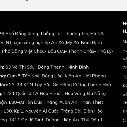
H
H
6 Phố Đống Xung, Thắng Lợi, Thường Tín, Hà Nội
Mứ
h:
N1, cụm công nghiệp An Xá, Mỹ Xá, Nam Định
Hư
:
Phố Đặng Việt Châu- Bầu Cừu- Thanh Châu- Phủ Lý-
Vậ
h:
03 Võ Thị Sáu , Đông Thành , Ninh Bình
Ch
ng:
Cụm 5 Tân Khê, Đồng Hòa, Kiến An, Hải Phòng
Tạ
Hóa:
23-24 KCN Tây Bắc Ga, Đông Cương,Thanh Hoá
Đổ
:
1231 Quốc lộ 1A Hòa Phước, Hòa Vang, Đà Nẵng
Bả
uận: L80-81Tôn Đức Thắng, Xuân An, Phan Thiết
Kh
: 138, Kp.1, Nguyễn Ái Quốc, Trảng Dài, Biên Hòa
Đă
ng: 1411 Đại lộ Bình Dương, Hiệp An, Thủ Dầu 1
Cư