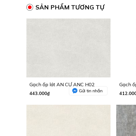
SẢN PHẨM TƯƠNG TỰ
Gạch ốp lát AN CƯ ANC H02
Gạch ố
Gửi tin nhắn
443.000
₫
412.00