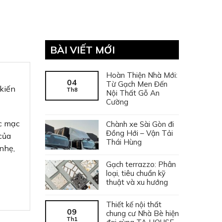
BÀI VIẾT MỚI
Hoàn Thiện Nhà Mới:
04
Từ Gạch Men Đến
 kiến
Th8
Nội Thất Gỗ An
Cường
ộc mạc
Chành xe Sài Gòn đi
Đồng Hới – Vận Tải
của
Thái Hùng
nhẹ,
Gạch terrazzo: Phân
loại, tiêu chuẩn kỹ
thuật và xu hướng
Thiết kế nội thất
09
chung cư Nhà Bè hiện
Th1