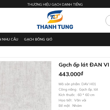
THƯƠNG HIỆU GẠCH DANH TIẾNG
N NHU CẦU
GẠCH BÔNG GIÓ
Gạch ốp lát ĐAN V
443.000
₫
Mã sản phẩm: DAV H01
Công năng : Gạch ốp, lát
Kích thước : 60 * 60 cm
Họa tiết : Vân vải
Bề mặt : Nhám