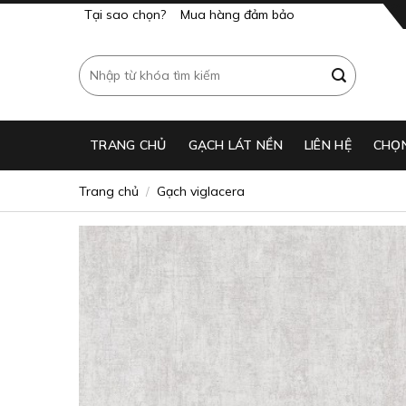
Skip
Tại sao chọn?
Mua hàng đảm bảo
to
content
Tìm
kiếm:
TRANG CHỦ
GẠCH LÁT NỀN​
LIÊN HỆ
CHỌ
Trang chủ
Gạch viglacera
/