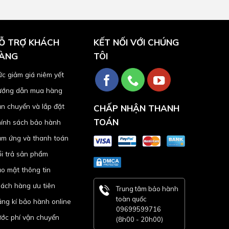
Ỗ TRỢ KHÁCH
KẾT NỐI VỚI CHÚNG
ÀNG
TÔI
c giảm giá niêm yết
ớng dẫn mua hàng
n chuyển và lắp đặt
CHẤP NHẬN THANH
TOÁN
ính sách bảo hành
m ứng và thanh toán
i trả sản phẩm
o mật thông tin
ách hàng ưu tiên
Trung tâm bảo hành
toàn quốc
ng kí bảo hành online
09699599716
ớc phí vận chuyển
(8h00 - 20h00)