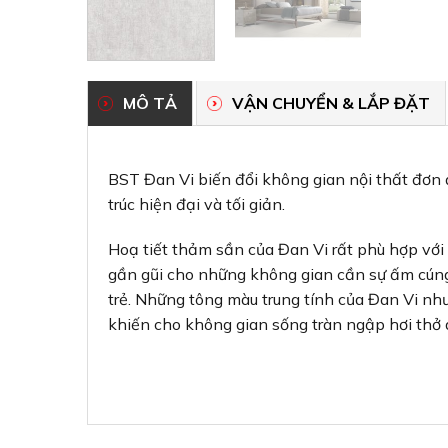
MÔ TẢ
VẬN CHUYỂN & LẮP ĐẶT
BST Đan Vi biến đổi không gian nội thất đơn 
trúc hiện đại và tối giản.
Hoạ tiết thảm sần của Đan Vi rất phù hợp với
gần gũi cho những không gian cần sự ấm cún
trẻ. Những tông màu trung tính của Đan Vi nh
khiến cho không gian sống tràn ngập hơi thở a