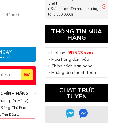
thất
((Đưa khách đến mua, thưởng
 (1.44 m2)
tới 5.000.000đ)
THÔNG TIN MUA
VI DAV H01 số lượng
HÀNG
NGAY
Hotline:
0975.23.xxxx
àn quốc)
Mua hàng đảm bảo
Chính sách bán hàng
Hướng dẫn thanh toán
CHAT TRỰC
 CHÍNH HÃNG
TUYẾN
hường Tín, Hà Nội
h Đông, Thủ Đức
, Thủ Dầu 1