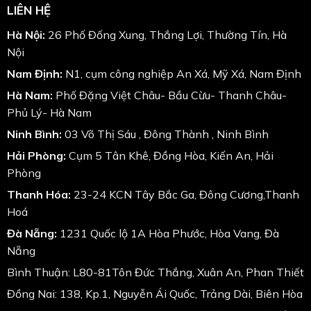
LIÊN HỆ
Hà Nội:
26 Phố Đống Xung, Thắng Lợi, Thường Tín, Hà
Nội
Nam Định:
N1, cụm công nghiệp An Xá, Mỹ Xá, Nam Định
Hà Nam:
Phố Đặng Việt Châu- Bầu Cừu- Thanh Châu-
Phủ Lý- Hà Nam
Ninh Bình:
03 Võ Thị Sáu , Đông Thành , Ninh Bình
Hải Phòng:
Cụm 5 Tân Khê, Đồng Hòa, Kiến An, Hải
Phòng
Thanh Hóa:
23-24 KCN Tây Bắc Ga, Đông Cương,Thanh
Hoá
Đà Nẵng:
1231 Quốc lộ 1A Hòa Phước, Hòa Vang, Đà
Nẵng
Bình Thuận: L80-81Tôn Đức Thắng, Xuân An, Phan Thiết
Đồng Nai: 138, Kp.1, Nguyễn Ái Quốc, Trảng Dài, Biên Hòa