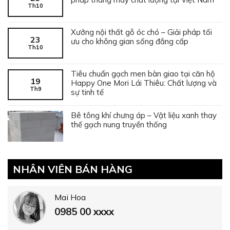
Th10
Xưởng nội thất gỗ óc chó – Giải pháp tối
23
ưu cho không gian sống đẳng cấp
Th10
Tiêu chuẩn gạch men bàn giao tại căn hộ
19
Happy One Mori Lái Thiêu: Chất lượng và
Th9
sự tinh tế
Bê tông khí chưng áp – Vật liệu xanh thay
thế gạch nung truyền thống
NHÂN VIÊN BÁN HÀNG
Mai Hoa
0985 00 xxxx