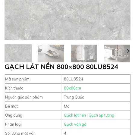
GẠCH LÁT NỀN 800×800 80LU8524
Mã sản phẩm
80LU8524
Kích thước
80x80cm
Nguốn gốc sản phẩm
Trung Quốc
Bề mặt
Mờ
Ứng dụng
Gạch lát nền
|
Gạch ốp tường
Phân loại
Gạch vân gỗ
Số lượng mặt vân
4