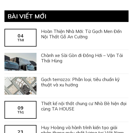
BÀI VIẾT MỚI
Hoàn Thiện Nhà Mới: Từ Gạch Men Đến
04
Nội Thất Gỗ An Cường
Th8
Chành xe Sài Gòn đi Đồng Hới – Vận Tải
Thái Hùng
Gạch terrazzo: Phân loại, tiêu chuẩn kỹ
thuật và xu hướng
Thiết kế nội thất chung cư Nhà Bè hiện đại
09
cùng TA HOUSE
Th1
Huy Hoàng và hành trình kiến tạo giải
23
pháp thang máy chất lượng tại Việt Nam