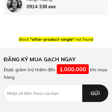
0914 338 xxx
Block
"after-product-single"
not found
ĐĂNG KÝ MUA GẠCH NGAY
1.000.000
Được giảm trừ thêm đến
khi mua
hàng