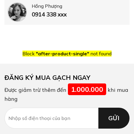
Hồng Phượng
0914 338 xxx
Block
"after-product-single"
not found
ĐĂNG KÝ MUA GẠCH NGAY
1.000.000
Được giảm trừ thêm đến
khi mua
hàng