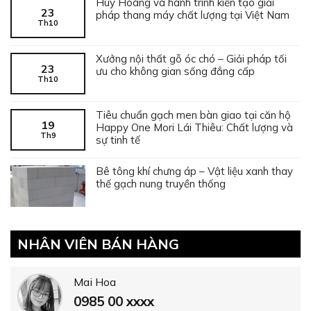
Huy Hoàng và hành trình kiến tạo giải
23
pháp thang máy chất lượng tại Việt Nam
Th10
Xưởng nội thất gỗ óc chó – Giải pháp tối
23
ưu cho không gian sống đẳng cấp
Th10
Tiêu chuẩn gạch men bàn giao tại căn hộ
19
Happy One Mori Lái Thiêu: Chất lượng và
Th9
sự tinh tế
Bê tông khí chưng áp – Vật liệu xanh thay
thế gạch nung truyền thống
NHÂN VIÊN BÁN HÀNG
Mai Hoa
0985 00 xxxx