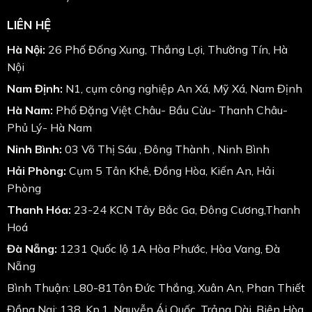
LIÊN HỆ
Hà Nội:
26 Phố Đống Xung, Thắng Lợi, Thường Tín, Hà
Nội
Nam Định:
N1, cụm công nghiệp An Xá, Mỹ Xá, Nam Định
Hà Nam:
Phố Đặng Việt Châu- Bầu Cừu- Thanh Châu-
Phủ Lý- Hà Nam
Ninh Bình:
03 Võ Thị Sáu , Đông Thành , Ninh Bình
Hải Phòng:
Cụm 5 Tân Khê, Đồng Hòa, Kiến An, Hải
Phòng
Thanh Hóa:
23-24 KCN Tây Bắc Ga, Đông Cương,Thanh
Hoá
Đà Nẵng:
1231 Quốc lộ 1A Hòa Phước, Hòa Vang, Đà
Nẵng
Bình Thuận: L80-81Tôn Đức Thắng, Xuân An, Phan Thiết
Đồng Nai: 138, Kp.1, Nguyễn Ái Quốc, Trảng Dài, Biên Hòa