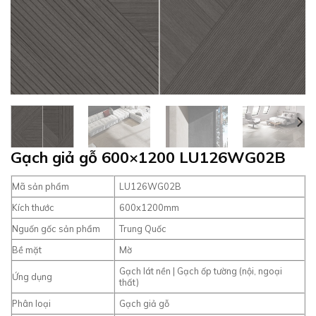
Gạch giả gỗ 600×1200 LU126WG02B
Mã sản phẩm
LU126WG02B
Kích thước
600x1200mm
Nguốn gốc sản phẩm
Trung Quốc
Bề mặt
Mờ
Gạch lát nền | Gạch ốp tường (nội, ngoại
Ứng dụng
thất)
Phân loại
Gạch giả gỗ