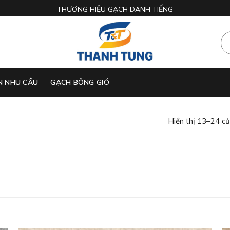
THƯƠNG HIỆU GẠCH DANH TIẾNG
N NHU CẦU
GẠCH BÔNG GIÓ
Hiển thị 13–24 c