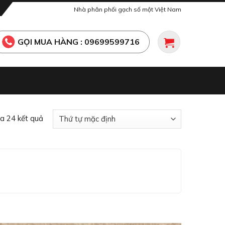
Nhà phân phối gạch số một Việt Nam
GỌI MUA HÀNG : 09699599716
ủa 24 kết quả