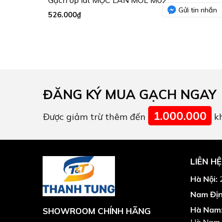
Gửi tin nhắn
526.000
₫
ĐĂNG KÝ MUA GẠCH NGAY
1.000.000
Được giảm trừ thêm đến
kh
LIÊN HỆ
Hà Nội:
2
Nam Địn
Hà Nam
SHOWROOM CHÍNH HÃNG
Hà Nam