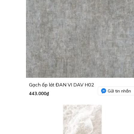
Gạch ốp lát ĐAN VI DAV H02
Gửi tin nhắn
443.000
₫