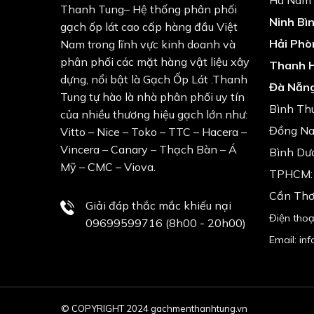
Thanh Tung– Hệ thống phân phối
Ninh Bìn
gạch ốp lát cao cấp hàng đầu Việt
Hải Phò
Nam trong lĩnh vực kinh doanh và
phân phối các mặt hàng vật liệu xây
Thanh 
dựng, nổi bật là Gạch Ốp Lát .Thanh
Đà Nẵng
Tung tự hào là nhà phân phối uy tín
Bình Th
của nhiều thương hiệu gạch lớn như:
Đồng Nai
Vitto – Nice – Toko – TTC – Hacera –
Vincera – Canary – Thạch Bàn – Á
Bình Dươ
Mỹ – CMC – Viova.
TPHCM: 
Cần Thơ
Giải đáp thắc mắc khiếu nại
Điện tho
09699599716 (8h00 - 20h00)
Email: i
© COPYRIGHT 2024 gachmenthanhtung.vn