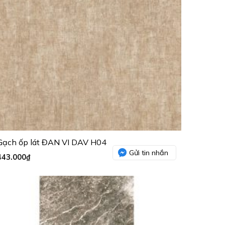
Gạch ốp lát ĐAN VI DAV H04
Gửi tin nhắn
443.000
₫