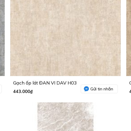
Gạch ốp lát ĐAN VI DAV H03
Gửi tin nhắn
443.000
₫