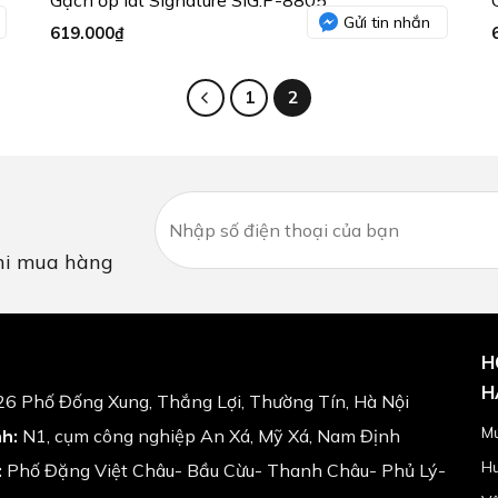
Gửi tin nhắn
619.000
₫
1
2
i mua hàng
H
H
6 Phố Đống Xung, Thắng Lợi, Thường Tín, Hà Nội
Mứ
h:
N1, cụm công nghiệp An Xá, Mỹ Xá, Nam Định
Hư
:
Phố Đặng Việt Châu- Bầu Cừu- Thanh Châu- Phủ Lý-