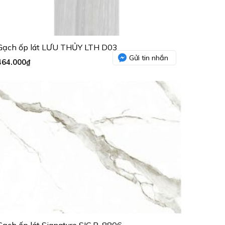
Gạch ốp lát LƯU THỦY LTH D03
Gửi tin nhắn
464.000
₫
Gạch ốp lát Signature SIG.P-8806