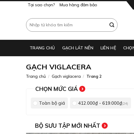
Skip
Tại sao chọn?
Mua hàng đảm bảo
to
content
Tìm
kiếm:
TRANG CHỦ
GẠCH LÁT NỀN​
LIÊN HỆ
CHỌ
GẠCH VIGLACERA
Trang chủ
Gạch viglacera
/
/
Trang 2
CHỌN MỨC GIÁ
Toàn bộ giá
-
412.000
₫
619.000
₫
(24)
BỘ SƯU TẬP MỚI NHẤT