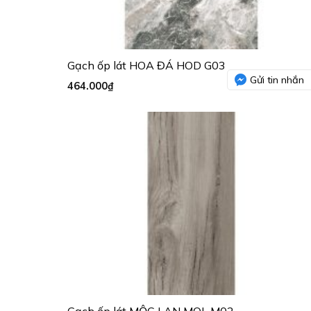
Gạch ốp lát HOA ĐÁ HOD G03
Gửi tin nhắn
464.000
₫
Gạch ốp lát MỘC LAN MOL M02