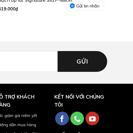
Gửi tin nhắn
619.000
₫
Ỗ TRỢ KHÁCH
KẾT NỐI VỚI CHÚNG
ÀNG
TÔI
c giảm giá niêm yết
ớng dẫn mua hàng