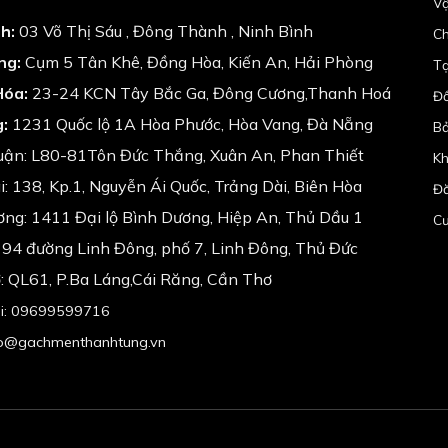
Vậ
h:
03 Võ Thị Sáu , Đông Thành , Ninh Bình
Ch
ng:
Cụm 5 Tân Khê, Đồng Hòa, Kiến An, Hải Phòng
Tạ
Hóa:
23-24 KCN Tây Bắc Ga, Đông Cương,Thanh Hoá
Đổ
:
1231 Quốc lộ 1A Hòa Phước, Hòa Vang, Đà Nẵng
Bả
uận: L80-81Tôn Đức Thắng, Xuân An, Phan Thiết
Kh
: 138, Kp.1, Nguyễn Ái Quốc, Trảng Dài, Biên Hòa
Đă
ng: 1411 Đại lộ Bình Dương, Hiệp An, Thủ Dầu 1
Cư
94 đường Linh Đông, phố 7, Linh Đông, Thủ Đức
: QL61, P.Ba Láng,Cái Răng, Cần Thơ
ại: 09699599716
nfo@gachmenthanhtung.vn