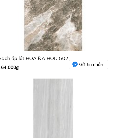
Gạch ốp lát HOA ĐÁ HOD G02
Gửi tin nhắn
464.000
₫