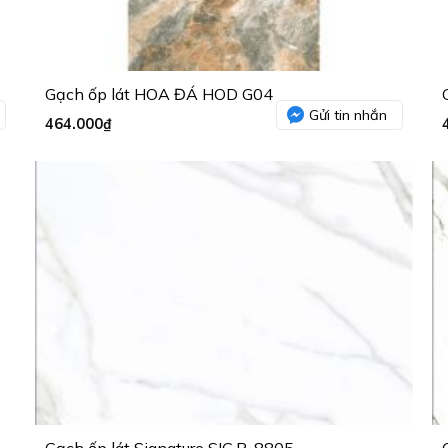
Gạch ốp lát HOA ĐÁ HOD G04
Gửi tin nhắn
464.000
₫
Gạch ốp lát Signature SIG.P-8805