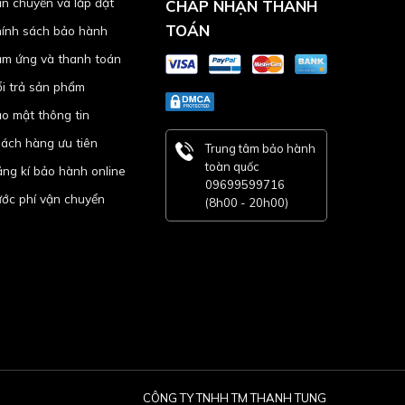
n chuyển và lắp đặt
CHẤP NHẬN THANH
TOÁN
ính sách bảo hành
m ứng và thanh toán
i trả sản phẩm
o mật thông tin
ách hàng ưu tiên
Trung tâm bảo hành
toàn quốc
ng kí bảo hành online
09699599716
ớc phí vận chuyển
(8h00 - 20h00)
CÔNG TY TNHH TM THANH TUNG