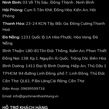
Ninh Bình:
03 Võ Thị Sáu , Đông Thành , Ninh Bình
Hải Phòng:
Cụm 5 Tân Khê, Đồng Hòa, Kiến An, Hải
Phòng
Thanh Hóa:
23-24 KCN Tây Bắc Ga, Đông Cương,Thanh
Hoá
Đà Nẵng:
1231 Quốc lộ 1A Hòa Phước, Hòa Vang, Đà
Nẵng
Bình Thuận: L80-81Tôn Đức Thắng, Xuân An, Phan Thiết
Đồng Nai: 138, Kp.1, Nguyễn Ái Quốc, Trảng Dài, Biên Hòa
Bình Dương: 1411 Đại lộ Bình Dương, Hiệp An, Thủ Dầu 1
TPHCM: 94 đường Linh Đông, phố 7, Linh Đông, Thủ Đức
Cần Thơ: QL61, P.Ba Láng,Cái Răng, Cần Thơ
Điện thoại: 09699599716
Email: info@gachmenthanhtung.vn
HỖ TRỢ KHÁCH HÀNG