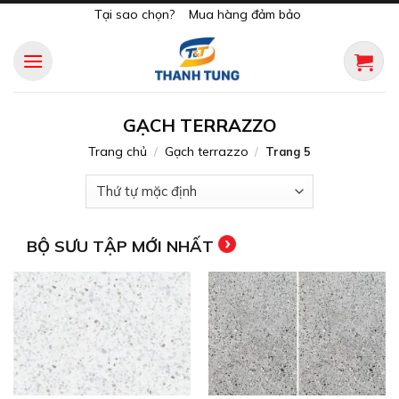
Skip
Tại sao chọn?
Mua hàng đảm bảo
to
content
GẠCH TERRAZZO
Trang chủ
Gạch terrazzo
/
/
Trang 5
BỘ SƯU TẬP MỚI NHẤT