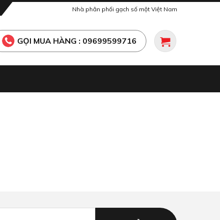
Nhà phân phối gạch số một Việt Nam
GỌI MUA HÀNG : 09699599716