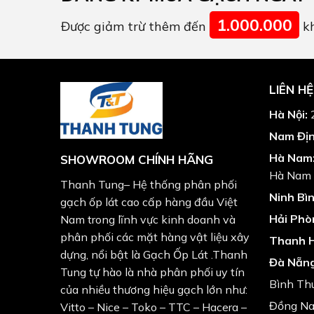
1.000.000
Được giảm trừ thêm đến
kh
LIÊN HỆ
Hà Nội:
2
Nam Địn
Hà Nam
SHOWROOM CHÍNH HÃNG
Hà Nam
Thanh Tung– Hệ thống phân phối
Ninh Bìn
gạch ốp lát cao cấp hàng đầu Việt
Hải Phò
Nam trong lĩnh vực kinh doanh và
phân phối các mặt hàng vật liệu xây
Thanh 
dựng, nổi bật là Gạch Ốp Lát .Thanh
Đà Nẵng
Tung tự hào là nhà phân phối uy tín
Bình Th
của nhiều thương hiệu gạch lớn như:
Đồng Nai
Vitto – Nice – Toko – TTC – Hacera –