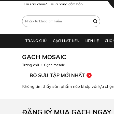
Skip
Tại sao chọn?
Mua hàng đảm bảo
to
content
Tìm
kiếm:
TRANG CHỦ
GẠCH LÁT NỀN​
LIÊN HỆ
CHỌ
GẠCH MOSAIC​
Trang chủ
/
Gạch mosaic​
BỘ SƯU TẬP MỚI NHẤT
Không tìm thấy sản phẩm nào khớp với lựa chọn
ĐĂNG KÝ MUA GẠCH NGAY