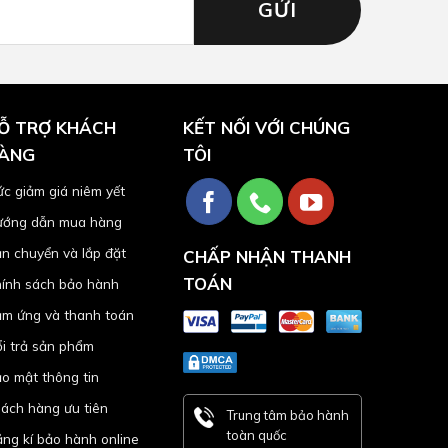
Ỗ TRỢ KHÁCH
KẾT NỐI VỚI CHÚNG
ÀNG
TÔI
c giảm giá niêm yết
ớng dẫn mua hàng
n chuyển và lắp đặt
CHẤP NHẬN THANH
TOÁN
ính sách bảo hành
m ứng và thanh toán
i trả sản phẩm
o mật thông tin
ách hàng ưu tiên
Trung tâm bảo hành
toàn quốc
ng kí bảo hành online