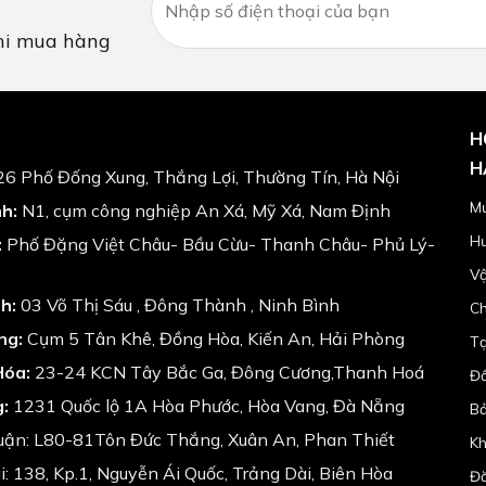
i mua hàng
H
H
6 Phố Đống Xung, Thắng Lợi, Thường Tín, Hà Nội
Mứ
h:
N1, cụm công nghiệp An Xá, Mỹ Xá, Nam Định
Hư
:
Phố Đặng Việt Châu- Bầu Cừu- Thanh Châu- Phủ Lý-
Vậ
h:
03 Võ Thị Sáu , Đông Thành , Ninh Bình
Ch
ng:
Cụm 5 Tân Khê, Đồng Hòa, Kiến An, Hải Phòng
Tạ
Hóa:
23-24 KCN Tây Bắc Ga, Đông Cương,Thanh Hoá
Đổ
:
1231 Quốc lộ 1A Hòa Phước, Hòa Vang, Đà Nẵng
Bả
uận: L80-81Tôn Đức Thắng, Xuân An, Phan Thiết
Kh
: 138, Kp.1, Nguyễn Ái Quốc, Trảng Dài, Biên Hòa
Đă