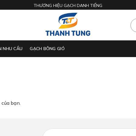
THƯƠNG HIỆU GẠCH DANH TIẾNG
N NHU CẦU
GẠCH BÔNG GIÓ
 của bạn.