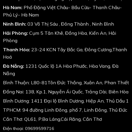
Hà Nam:
Phố Đặng Việt Châu- Bầu Cừu- Thanh Châu-
Phủ Lý- Hà Nam
Ninh Bình:
03 Võ Thị Sáu , Đông Thành , Ninh Bình
Hải Phòng:
Cụm 5 Tân Khê, Đồng Hòa, Kiến An, Hải
Phòng
Thanh Hóa:
23-24 KCN Tây Bắc Ga, Đông Cương,Thanh
Hoá
Đà Nẵng:
1231 Quốc lộ 1A Hòa Phước, Hòa Vang, Đà
Nẵng
Bình Thuận: L80-81Tôn Đức Thắng, Xuân An, Phan Thiết
Đồng Nai: 138, Kp.1, Nguyễn Ái Quốc, Trảng Dài, Biên Hòa
Bình Dương: 1411 Đại lộ Bình Dương, Hiệp An, Thủ Dầu 1
TPHCM: 94 đường Linh Đông, phố 7, Linh Đông, Thủ Đức
Cần Thơ: QL61, P.Ba Láng,Cái Răng, Cần Thơ
Điện thoại: 09699599716