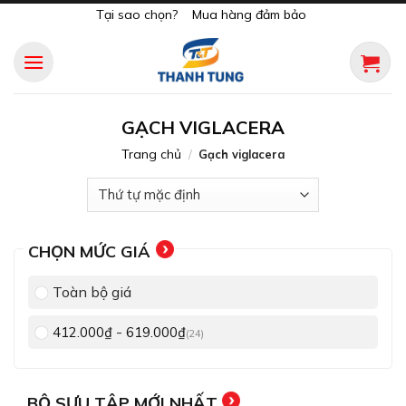
Skip
Tại sao chọn?
Mua hàng đảm bảo
to
content
GẠCH VIGLACERA
Trang chủ
/
Gạch viglacera
CHỌN MỨC GIÁ
Toàn bộ giá
-
412.000
₫
619.000
₫
(24)
BỘ SƯU TẬP MỚI NHẤT