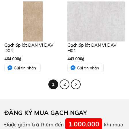
Gạch ốp lát ĐAN VI DAV
Gạch ốp lát ĐAN VI DAV
D04
H01
464.000
₫
443.000
₫
Gửi tin nhắn
Gửi tin nhắn
1
2
ĐĂNG KÝ MUA GẠCH NGAY
1.000.000
Được giảm trừ thêm đến
khi mua